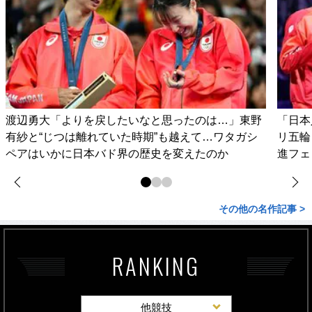
渡辺勇大「よりを戻したいなと思ったのは…」東野
「日本
有紗と“じつは離れていた時期”も越えて…ワタガシ
リ五輪
ペアはいかに日本バド界の歴史を変えたのか
進フェ
その他の名作記事 >
RANKING
他競技