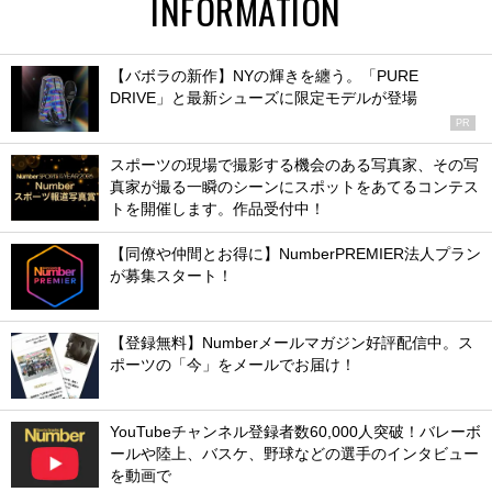
INFORMATION
【バボラの新作】NYの輝きを纏う。「PURE
DRIVE」と最新シューズに限定モデルが登場
PR
スポーツの現場で撮影する機会のある写真家、その写
真家が撮る一瞬のシーンにスポットをあてるコンテス
トを開催します。作品受付中！
【同僚や仲間とお得に】NumberPREMIER法人プラン
が募集スタート！
【登録無料】Numberメールマガジン好評配信中。ス
ポーツの「今」をメールでお届け！
YouTubeチャンネル登録者数60,000人突破！バレーボ
ールや陸上、バスケ、野球などの選手のインタビュー
を動画で