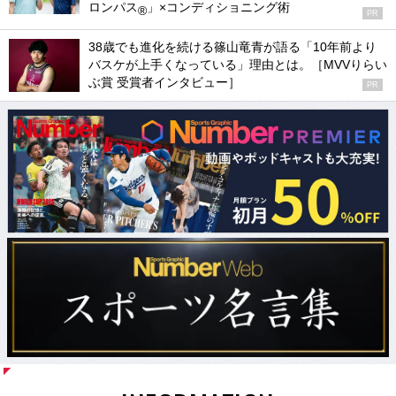
ロンパス
」×コンディショニング術
®
PR
38歳でも進化を続ける篠山竜青が語る「10年前より
バスケが上手くなっている」理由とは。［MVVりらい
ぶ賞 受賞者インタビュー］
PR