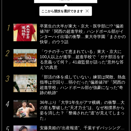
×
ここから競技を選択できます
最新
24時間
週間
卒業生の大半が東大・京大・医学部に!? “偏差
値78”「関西の超進学校」ハンドボール部がイ
ンターハイ出場の衝撃…東大寺学園「まさかの
快挙」のウラ話
「ウチの子って恵まれている」東大・京大に
100人以上が進学…超進学校で「ガチ部活をす
る意義って何？」41歳監督が語った“意外な答
え”の真意
「部活の体を成していない」練習は閑散、熱血
指導は空回り…弱小だった“偏差値78”「関西の
超進学校」ハンドボール部が強豪になった“奇
跡の軌跡”
36年ぶり「大学1年生がアマ横綱」の衝撃…大
の里も撃破した“天才力士”は、なぜ相撲界から
姿を消した？「整備された“道”が見えてしまっ
た」
安藤美姫の“出産報道”、千葉すずバッシング…