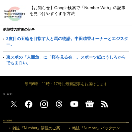
【お知らせ】Google検索で「Number Web」の記事
を見つけやすくする方法
他競技の前後の記事
2度目の五輪を目指す人と馬の物語。中田晴香オーナーとエジスタ
ー。
東スポの「人面魚」に「桜を見る会」。スポーツ紙はうしろから
でも面白い。
毎日6時・11時・17時に最新記事をお届けします
FOLLOW US
MAGAZINE
雑誌『Number』購読のご案
雑誌『Number』バックナン