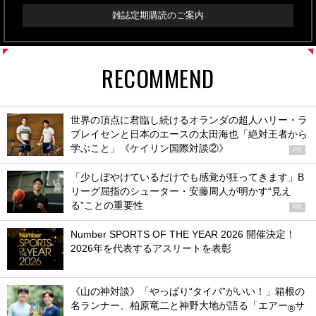
雑誌定期購読のご案内
RECOMMEND
世界の頂点に君臨し続けるオランダの超人ハリー・ラ
ブレイセンと日本のエースの太田海也「絶対王者から
学ぶこと」《ケイリン国際対談②》
PR
「少しぼやけているだけでも感覚が狂ってきます」B
リーグ屈指のシューター・安藤周人が明かす“見え
る”ことの重要性
PR
Number SPORTS OF THE YEAR 2026 開催決定！
2026年を代表するアスリートを表彰
《山の神対談》「やっぱり“タイパ”がいい！」箱根の
名ランナー、柏原竜二と神野大地が語る「エアー
サ
®