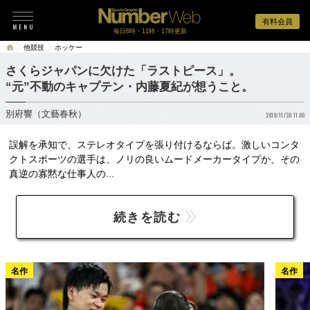
有料会員
毎日6時・11時・17時更新
他競技
ホッケー
さくらジャパンに欠けた「ラストピース」。
“元”不動のキャプテン・内藤夏紀が想うこと。
別府響（文藝春秋）
2019/11/30 11:00
誤解を承知で、ステレオタイプを張り付けるならば。激しいコンタ
クトスポーツの選手は、ノリの良いムードメーカータイプか、その
真逆の寡黙な仕事人の...
続きを読む
名作
名作