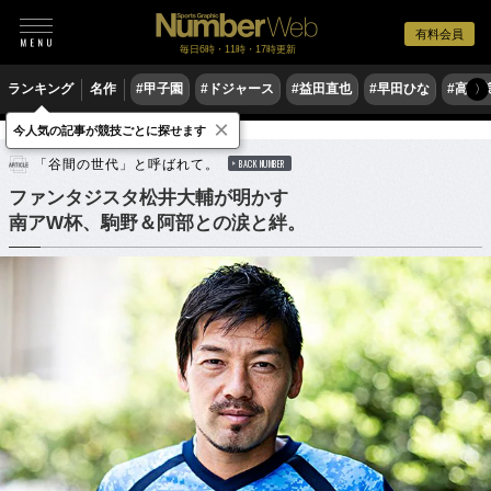
有料会員
毎日6時・11時・17時更新
ランキング
名作
#甲子園
#ドジャース
#益田直也
#早田ひな
#高木
〉
×
今人気の記事が競技ごとに探せます
サッカー
サッカー日本代表
「谷間の世代」と呼ばれて。
BACK NUMBER
ファンタジスタ松井大輔が明かす
南アW杯、駒野＆阿部との涙と絆。