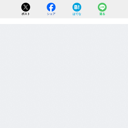
ポスト
シェア
はてな
送る