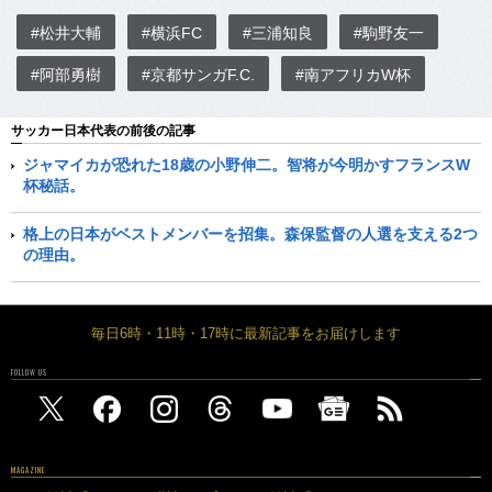
#松井大輔
#横浜FC
#三浦知良
#駒野友一
#阿部勇樹
#京都サンガF.C.
#南アフリカW杯
サッカー日本代表の前後の記事
ジャマイカが恐れた18歳の小野伸二。智将が今明かすフランスW
杯秘話。
格上の日本がベストメンバーを招集。森保監督の人選を支える2つ
の理由。
毎日6時・11時・17時に最新記事をお届けします
FOLLOW US
MAGAZINE