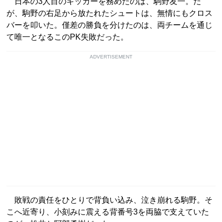
日本の3人目のキッカーを務めたのは、駒野友一。だ
が、駒野の右足から放たれたシュートは、無情にもクロス
バーを叩いた。僅差の勝負を分けたのは、両チームを通じ
て唯一となるこのPK失敗だった。
ADVERTISEMENT
敗戦の責任をひとりで背負い込み、泣き崩れる駒野。そ
こへ近寄り、小刻みに震える背番号3を両脇で支えていた