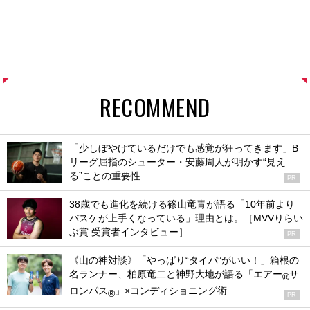
RECOMMEND
「少しぼやけているだけでも感覚が狂ってきます」B
リーグ屈指のシューター・安藤周人が明かす“見え
る”ことの重要性
PR
38歳でも進化を続ける篠山竜青が語る「10年前より
バスケが上手くなっている」理由とは。［MVVりらい
ぶ賞 受賞者インタビュー］
PR
《山の神対談》「やっぱり“タイパ”がいい！」箱根の
名ランナー、柏原竜二と神野大地が語る「エアー
サ
®
ロンパス
」×コンディショニング術
®
PR