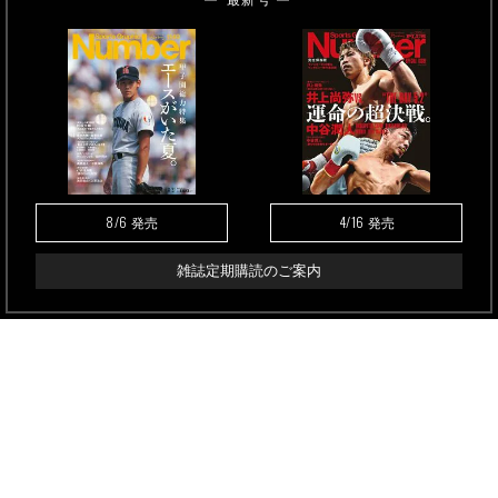
8/6
4/16
発売
発売
雑誌定期購読のご案内