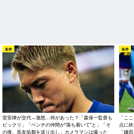
名作
名作
堂安律が交代→激怒…何があった？「森保一監督も
「ここ
ビックリ」「ベンチの仲間が“落ち着いて”と」「そ
点に終
の後、長友佑都を送り出し」カメラマンは撮った
「鎌田