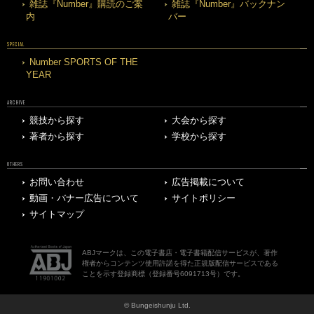
雑誌『Number』購読のご案
雑誌『Number』バックナン
内
バー
SPECIAL
Number SPORTS OF THE
YEAR
ARCHIVE
競技から探す
大会から探す
著者から探す
学校から探す
OTHERS
お問い合わせ
広告掲載について
動画・バナー広告について
サイトポリシー
サイトマップ
ABJマークは、この電子書店・電子書籍配信サービスが、著作
権者からコンテンツ使用許諾を得た正規版配信サービスである
ことを示す登録商標（登録番号6091713号）です。
© Bungeishunju Ltd.