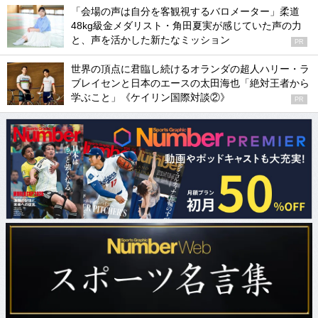
「会場の声は自分を客観視するバロメーター」柔道
48kg級金メダリスト・角田夏実が感じていた声の力
と、声を活かした新たなミッション
PR
世界の頂点に君臨し続けるオランダの超人ハリー・ラ
ブレイセンと日本のエースの太田海也「絶対王者から
学ぶこと」《ケイリン国際対談②》
PR