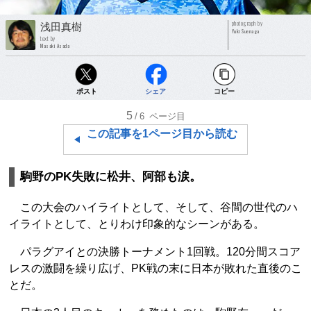
photograph by
浅田真樹
Yuki Suenaga
text by
Masaki Asada
ポスト
シェア
コピー
5
/6
ページ目
この記事を1ページ目から読む
駒野のPK失敗に松井、阿部も涙。
この大会のハイライトとして、そして、谷間の世代のハ
イライトとして、とりわけ印象的なシーンがある。
パラグアイとの決勝トーナメント1回戦。120分間スコア
レスの激闘を繰り広げ、PK戦の末に日本が敗れた直後のこ
とだ。