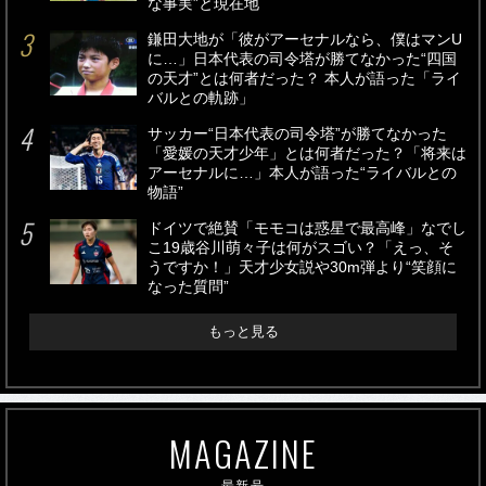
な事実”と現在地
鎌田大地が「彼がアーセナルなら、僕はマンU
に…」日本代表の司令塔が勝てなかった“四国
の天才”とは何者だった？ 本人が語った「ライ
バルとの軌跡」
サッカー“日本代表の司令塔”が勝てなかった
「愛媛の天才少年」とは何者だった？「将来は
アーセナルに…」本人が語った“ライバルとの
物語”
ドイツで絶賛「モモコは惑星で最高峰」なでし
こ19歳谷川萌々子は何がスゴい？「えっ、そ
うですか！」天才少女説や30m弾より“笑顔に
なった質問”
もっと見る
MAGAZINE
最新号