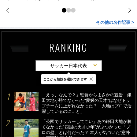
その他の名作記事 >
RANKING
サッカー日本代表
×
ここから競技を選択できます
最新
24時間
週間
「えっ、なんで？」監督からまさかの宣告…鎌
田大地が勝てなかった“愛媛の天才”はなぜトッ
プチームに上がれなかった？「大地はプロで活
躍しているのに…と」
「公園でサッカーしてこい」あの鎌田大地が勝
てなかった“四国の天才少年”がぶつかった「プ
ロの壁」とは何だった？ 本人が気づいた“意外