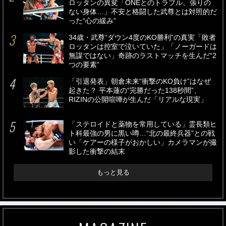
ロッタンの異変「ONEとのトラブル、張りの
ない身体…」不安と格闘した武尊とは対照的だ
った“心の緩み”
34歳・武尊“ダウン4度のKO勝利”の真実「敗者
ロッタンは控室で泣いていた」「ノーガードは
無謀ではない」奇跡のラストマッチを生んだ“2
つの要素”
「引退発表」朝倉未来“衝撃のKO負け”はなぜ
起きた？ 平本蓮の“完勝だった138秒間”、
RIZINの公開喧嘩が生んだ「リアルな現実」
「ステロイドと薬物を常用している」霊長類ヒ
ト科最強の男に黒い噂…“北の最終兵器”との戦
い「ケアーの様子がおかしい」カメラマンが撮
影した衝撃の結末
もっと見る