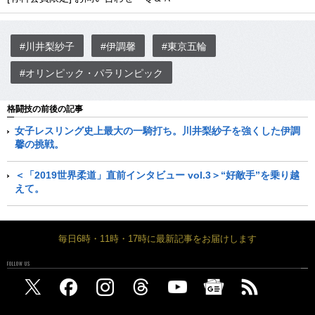
#川井梨紗子
#伊調馨
#東京五輪
#オリンピック・パラリンピック
格闘技の前後の記事
女子レスリング史上最大の一騎打ち。川井梨紗子を強くした伊調
馨の挑戦。
＜「2019世界柔道」直前インタビュー vol.3＞“好敵手”を乗り越
えて。
毎日6時・11時・17時に最新記事をお届けします
FOLLOW US