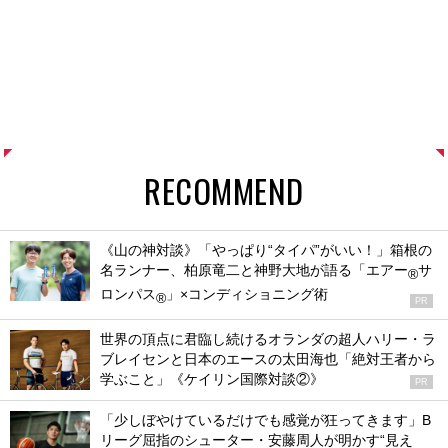
RECOMMEND
《山の神対談》「やっぱり“タイパ”がいい！」箱根の
名ランナー、柏原竜二と神野大地が語る「エアー
サ
®
ロンパス
」×コンディショニング術
®
PR
世界の頂点に君臨し続けるオランダの超人ハリー・ラ
ブレイセンと日本のエースの太田海也「絶対王者から
学ぶこと」《ケイリン国際対談②》
PR
「少しぼやけているだけでも感覚が狂ってきます」B
リーグ屈指のシューター・安藤周人が明かす“見え