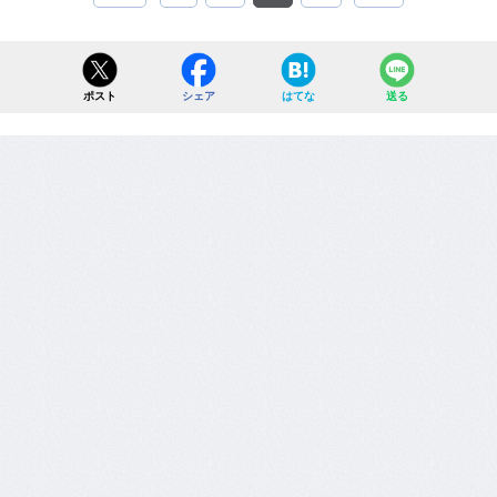
ポスト
シェア
はてな
送る