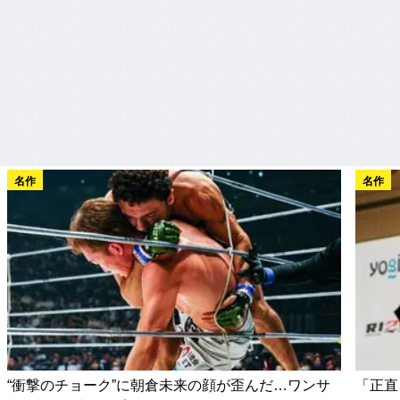
名作
名作
“衝撃のチョーク”に朝倉未来の顔が歪んだ…ワンサ
「正直