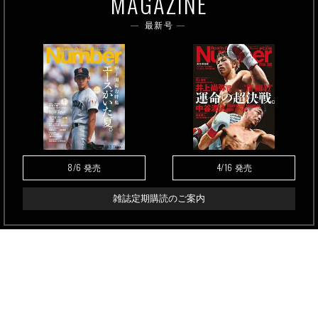
MAGAZINE
最新号
8/6
4/16
発売
発売
雑誌定期購読のご案内