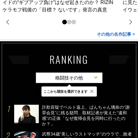
イドの“ギブアップ負け”はなぜ起きたのか？ RIZIN
に見た
ケラモフ戦後の「目標？ ないです」発言の真意
イウェ
その他の名作記事 >
RANKING
格闘技その他
×
ここから競技を選択できます
最新
24時間
週間
詐欺容疑でベルト返上、ぱんちゃん璃奈の“謝
罪会見”に残る疑問…取材記者が覚えた“違和
感”の正体「なぜ復帰会見を同時に行ったの
か？」
武尊34歳“美しいラストマッチ”のウラで…敗者