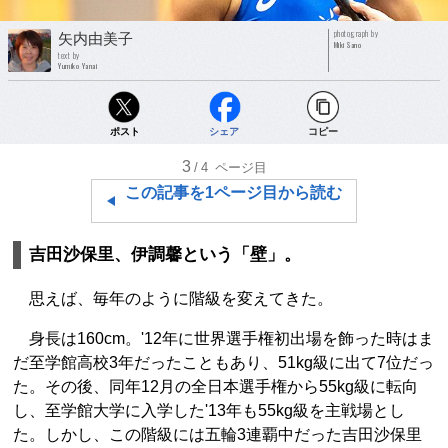
photograph by
矢内由美子
Miki Sano
text by
Yumiko Yanai
ポスト
シェア
コピー
3
/4
ページ目
この記事を1ページ目から読む
吉田沙保里、伊調馨という「壁」。
思えば、毎年のように階級を変えてきた。
身長は160cm。'12年に世界選手権初出場を飾った時はま
だ至学館高校3年だったこともあり、51kg級に出て7位だっ
た。その後、同年12月の全日本選手権から55kg級に転向
し、至学館大学に入学した'13年も55kg級を主戦場とし
た。しかし、この階級には五輪3連覇中だった吉田沙保里