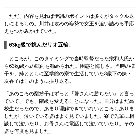
ただ、内容を見れば伊調のポイントは多くがタックル返
しによるもの。川井は攻めの姿勢で女王を追い詰める手応
えをつかみかけていた。
63kg級で挑んだリオ五輪。
ところが、このタイミングで当時監督だった栄和人氏か
ら63kg級への転向を勧められた。困惑と悔しさ。当時の様
子を、姉とともに至学館の寮で生活していた3歳下の妹・
友香子はこのように振り返る。
「あのころの梨紗子はずっと『馨さんに勝ちたい』と言っ
ていて、でも、階級を変えることになった。自分はまだ高
校生だったので、あまり理解できていないところもありま
したが、泣いている姿はよく見ていました。寮で先輩に相
談して泣いたり、お母さんに電話して泣いていたり。その
姿を何度も見ました」