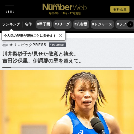
有料会員
毎日6時・11時・17時更新
ランキング
名作
#甲子園
#Jリーグ
#八村塁
#ドジャース
#ソフトバ
〉
×
今人気の記事が競技ごとに探せます
格闘技
レスリング
オリンピックPRESS
BACK NUMBER
川井梨紗子が見せた敬意と執念。
吉田沙保里、伊調馨の壁を超えて。