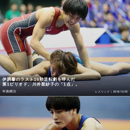
伊調馨のラスト10秒逆転劇を呼んだ
第1ピリオド、川井梨紗子の「1点」。
布施鋼治
2018/12/25
レスリング