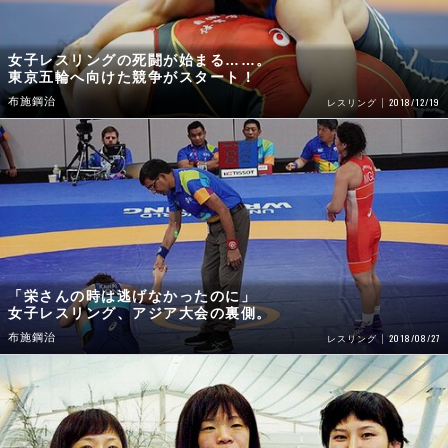
女子レスリングの死闘が始まる……。
東京五輪へ向けた競争がスタート！
布施鋼治
2018/12/19
レスリング
「栄さんの時は逃げなかったのに」
女子レスリング、アジア大会の裏側。
布施鋼治
2018/08/27
レスリング