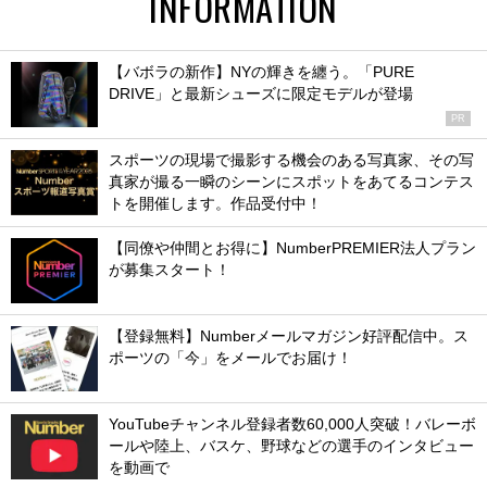
INFORMATION
【バボラの新作】NYの輝きを纏う。「PURE
DRIVE」と最新シューズに限定モデルが登場
PR
スポーツの現場で撮影する機会のある写真家、その写
真家が撮る一瞬のシーンにスポットをあてるコンテス
トを開催します。作品受付中！
【同僚や仲間とお得に】NumberPREMIER法人プラン
が募集スタート！
【登録無料】Numberメールマガジン好評配信中。ス
ポーツの「今」をメールでお届け！
YouTubeチャンネル登録者数60,000人突破！バレーボ
ールや陸上、バスケ、野球などの選手のインタビュー
を動画で