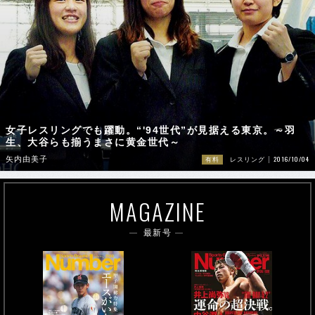
女子レスリングでも躍動。“'94世代”が見据える東京。～羽
生、大谷らも揃うまさに黄金世代～
2016/10/04
矢内由美子
有料
レスリング
MAGAZINE
最新号