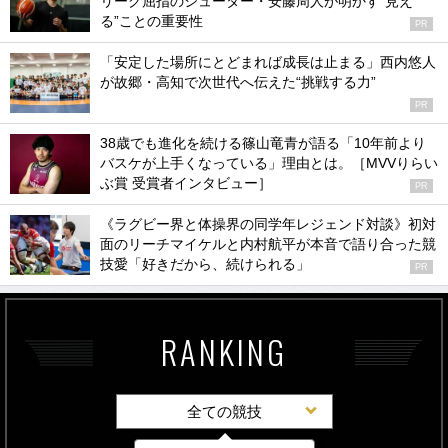
リーグ屈指のシューター・安藤周人が明かす“見え
る”ことの重要性
PR
「安定した場所にとどまれば成長は止まる」西内悠人
が故郷・高知で次世代へ伝えた“挑戦する力”
PR
38歳でも進化を続ける篠山竜青が語る「10年前より
バスケが上手くなっている」理由とは。［MVVりらい
ぶ賞 受賞者インタビュー］
PR
《ラグビー界と体操界の同学年レジェンド対談》初対
面のリーチマイケルと内村航平が本音で語り合った競
技愛「好きだから、続けられる」
PR
RANKING
全ての競技