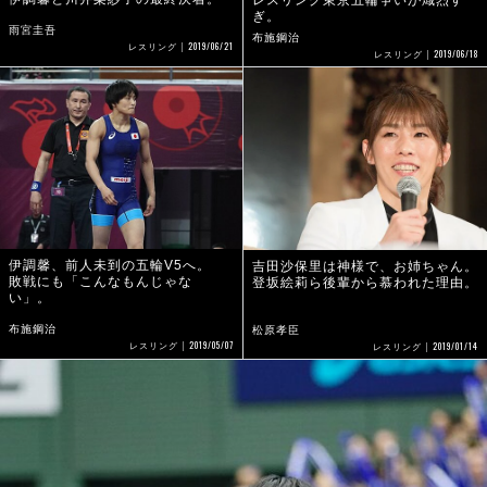
ぎ。
雨宮圭吾
布施鋼治
2019/06/21
レスリング
2019/06/18
レスリング
伊調馨、前人未到の五輪V5へ。
吉田沙保里は神様で、お姉ちゃん。
敗戦にも「こんなもんじゃな
登坂絵莉ら後輩から慕われた理由。
い」。
布施鋼治
松原孝臣
2019/05/07
2019/01/14
レスリング
レスリング