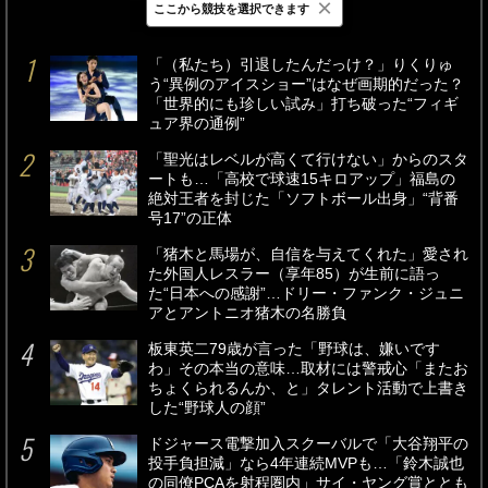
×
ここから競技を選択できます
最新
24時間
週間
「（私たち）引退したんだっけ？」りくりゅ
う“異例のアイスショー”はなぜ画期的だった？
「世界的にも珍しい試み」打ち破った“フィギ
ュア界の通例”
「聖光はレベルが高くて行けない」からのスタ
ートも…「高校で球速15キロアップ」福島の
絶対王者を封じた「ソフトボール出身」“背番
号17”の正体
「猪木と馬場が、自信を与えてくれた」愛され
た外国人レスラー（享年85）が生前に語っ
た“日本への感謝”…ドリー・ファンク・ジュニ
アとアントニオ猪木の名勝負
板東英二79歳が言った「野球は、嫌いです
わ」その本当の意味…取材には警戒心「またお
ちょくられるんか、と」タレント活動で上書き
した“野球人の顔”
ドジャース電撃加入スクーバルで「大谷翔平の
投手負担減」なら4年連続MVPも…「鈴木誠也
の同僚PCAを射程圏内」サイ・ヤング賞ととも