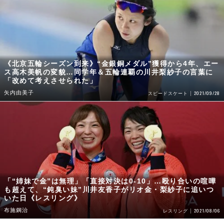
《北京五輪シーズン到来》“金銀銅メダル”獲得から4年、エー
ス高木美帆の変貌…同学年＆五輪連覇の川井梨紗子の言葉に
「改めて考えさせられた」
矢内由美子
2021/09/28
スピードスケート
「“姉妹で金”は無理」「直接対決は0-10」…殴り合いの喧嘩
も超えて、“鈍臭い妹”川井友香子がリオ金・梨紗子に追いつ
いた日《レスリング》
布施鋼治
2021/08/06
レスリング