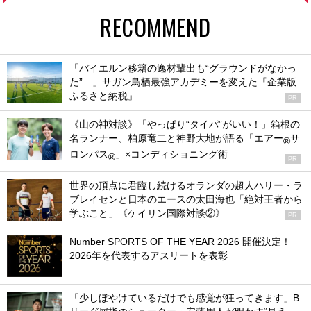
RECOMMEND
「バイエルン移籍の逸材輩出も“グラウンドがなかっ
た”…」サガン鳥栖最強アカデミーを変えた『企業版
ふるさと納税』
PR
《山の神対談》「やっぱり“タイパ”がいい！」箱根の
名ランナー、柏原竜二と神野大地が語る「エアー
サ
®
ロンパス
」×コンディショニング術
®
PR
世界の頂点に君臨し続けるオランダの超人ハリー・ラ
ブレイセンと日本のエースの太田海也「絶対王者から
学ぶこと」《ケイリン国際対談②》
PR
Number SPORTS OF THE YEAR 2026 開催決定！
2026年を代表するアスリートを表彰
「少しぼやけているだけでも感覚が狂ってきます」B