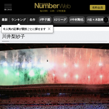
有料会員
毎日6時・11時・17時更新
最新
ランキング
名作
#甲子園
#Jリーグ
#中村剛也
#佐々木朗希
〉
×
今人気の記事が競技ごとに探せます
川井梨紗子
関連記事
川井梨紗子