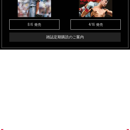
8/6
4/16
発売
発売
雑誌定期購読のご案内