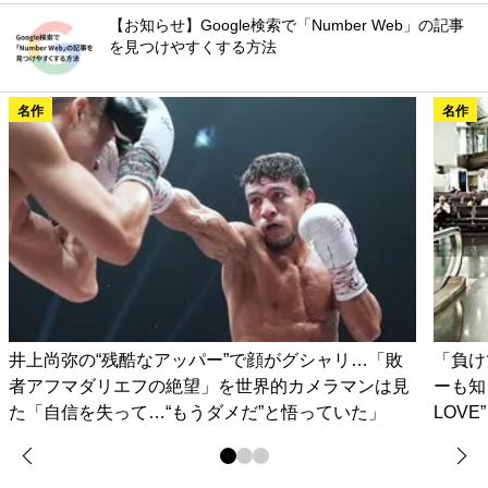
【お知らせ】Google検索で「Number Web」の記事
を見つけやすくする方法
名作
名作
井上尚弥の“残酷なアッパー”で顔がグシャリ…「敗
「負け
者アフマダリエフの絶望」を世界的カメラマンは見
ーも知
た「自信を失って…“もうダメだ”と悟っていた」
LOV