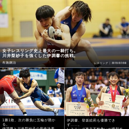
女子レスリング史上最大の一騎打ち。
川井梨紗子を強くした伊調馨の挑戦。
布施鋼治
2019/07/08
レスリング
1勝1敗、次の勝負に五輪が懸か
伊調馨、登坂絵莉も優勝でき
る。
ず……。
伊調馨と川井梨紗子の最終決着。
レスリング東京五輪争いが熾烈す