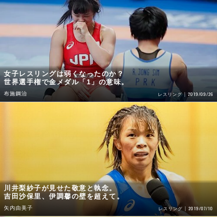
女子レスリングは弱くなったのか？
世界選手権で金メダル「1」の意味。
布施鋼治
2019/09/26
レスリング
川井梨紗子が見せた敬意と執念。
吉田沙保里、伊調馨の壁を超えて。
矢内由美子
2019/07/10
レスリング