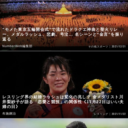
“モメた東京五輪開会式”で流れたドラクエ神曲と聖火リレ
ー、メダルラッシュ、悲劇、号泣… 名シーンと“金言”を振り
返る
NumberWeb編集部
2021/12/31
その他スポーツ
レスリング界の結婚ラッシュは変化の兆し？ 金メダリスト川
井梨紗子が語る「恋愛と競技」の関係性《11月22日はいい夫
婦の日》
布施鋼治
2021/11/22
レスリング