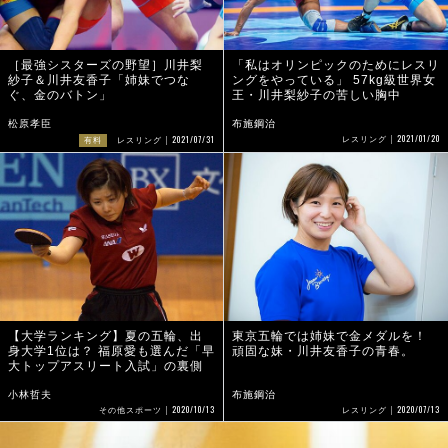
［最強シスターズの野望］川井梨
「私はオリンピックのためにレスリ
紗子＆川井友香子「姉妹でつな
ングをやっている」 57kg級世界女
ぐ、金のバトン」
王・川井梨紗子の苦しい胸中
松原孝臣
布施鋼治
2021/01/20
2021/07/31
レスリング
有料
レスリング
【大学ランキング】夏の五輪、出
東京五輪では姉妹で金メダルを！
身大学1位は？ 福原愛も選んだ「早
頑固な妹・川井友香子の青春。
大トップアスリート入試」の裏側
小林哲夫
布施鋼治
2020/10/13
2020/07/13
その他スポーツ
レスリング