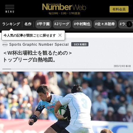
有料会員
毎日6時・11時・17時更新
ランキング
名作
#甲子園
#Jリーグ
#中村剛也
#佐々木朗希
#ラグ
〉
×
今人気の記事が競技ごとに探せます
ラグビー
リーグワン
Sports Graphic Number Special
BACK NUMBER
＜W杯出場戦士を観るための＞
トップリーグ白熱地図。
2015/12/03 06:00