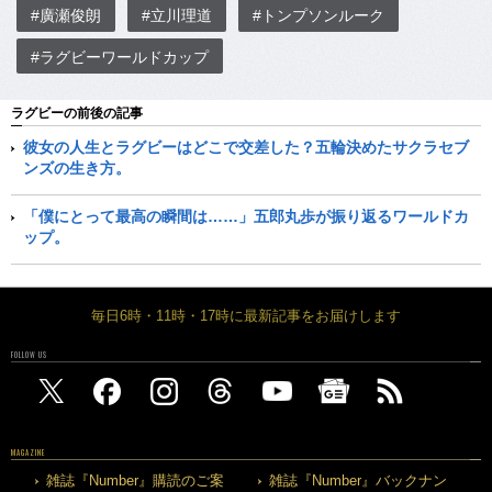
#廣瀬俊朗
#立川理道
#トンプソンルーク
#ラグビーワールドカップ
ラグビーの前後の記事
彼女の人生とラグビーはどこで交差した？五輪決めたサクラセブ
ンズの生き方。
「僕にとって最高の瞬間は……」五郎丸歩が振り返るワールドカ
ップ。
毎日6時・11時・17時に最新記事をお届けします
FOLLOW US
MAGAZINE
雑誌『Number』購読のご案
雑誌『Number』バックナン