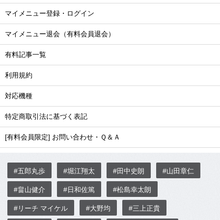
マイメニュー登録・ログイン
マイメニュー退会（有料会員退会）
有料記事一覧
利用規約
対応機種
特定商取引法に基づく表記
[有料会員限定] お問い合わせ・Ｑ＆Ａ
#五郎丸歩
#堀江翔太
#田中史朗
#山田章仁
#畠山健介
#日和佐篤
#松島幸太朗
#リーチ マイケル
#大野均
#三上正貴