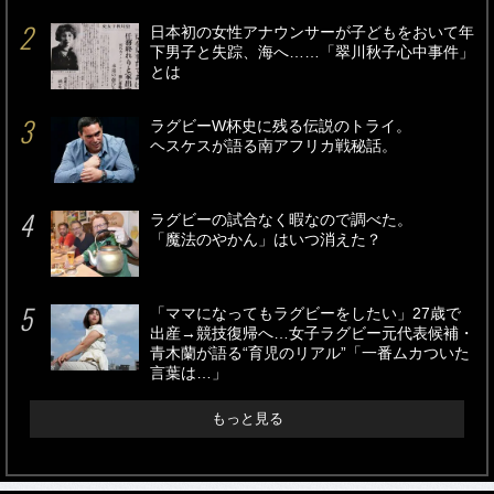
日本初の女性アナウンサーが子どもをおいて年
下男子と失踪、海へ……「翠川秋子心中事件」
とは
ラグビーW杯史に残る伝説のトライ。
ヘスケスが語る南アフリカ戦秘話。
ラグビーの試合なく暇なので調べた。
「魔法のやかん」はいつ消えた？
「ママになってもラグビーをしたい」27歳で
出産→競技復帰へ…女子ラグビー元代表候補・
青木蘭が語る“育児のリアル”「一番ムカついた
言葉は…」
もっと見る