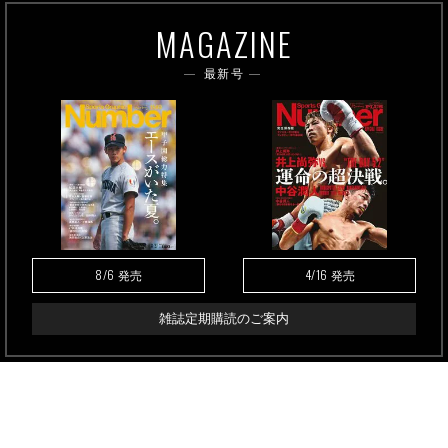
MAGAZINE
最新号
8/6
4/16
発売
発売
雑誌定期購読のご案内