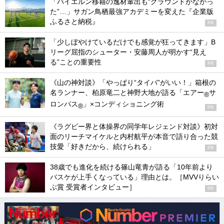
「バイエルン移籍の逸材輩出も“グラウンドがなかっ
た”…」サガン鳥栖最強アカデミーを変えた『企業版
ふるさと納税』
PR
「少しぼやけているだけでも感覚が狂ってきます」B
リーグ屈指のシューター・安藤周人が明かす“見え
る”ことの重要性
PR
《山の神対談》「やっぱり“タイパ”がいい！」箱根の
名ランナー、柏原竜二と神野大地が語る「エアー
サ
®
ロンパス
」×コンディショニング術
®
PR
《ラグビー界と体操界の同学年レジェンド対談》初対
面のリーチマイケルと内村航平が本音で語り合った競
技愛「好きだから、続けられる」
PR
38歳でも進化を続ける篠山竜青が語る「10年前より
バスケが上手くなっている」理由とは。［MVVりらい
ぶ賞 受賞者インタビュー］
PR