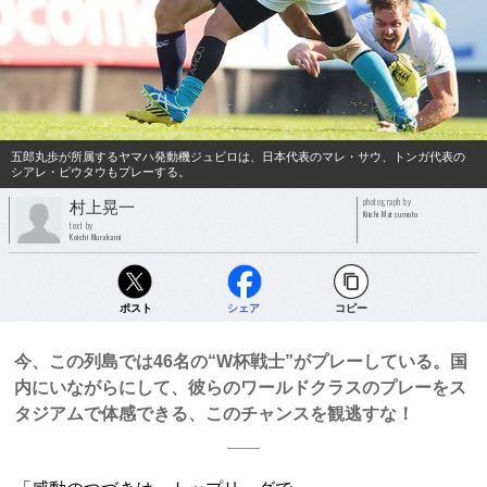
五郎丸歩が所属するヤマハ発動機ジュビロは、日本代表のマレ・サウ、トンガ代表の
シアレ・ピウタウもプレーする。
photograph by
村上晃一
Kiichi Matsumoto
text by
Koichi Murakami
ポスト
シェア
コピー
今、この列島では46名の“W杯戦士”がプレーしている。国
内にいながらにして、彼らのワールドクラスのプレーをス
タジアムで体感できる、このチャンスを観逃すな！