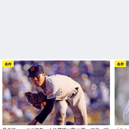
名作
名作