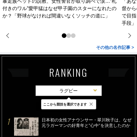
暴走族ヘッドの説教、女性警官が取り調べで涙…“札
「あな
付きのワル”愛甲猛はなぜ甲子園のスターになれたの
督から
か？「野球がなければ間違いなくソッチの道に」
で目指
手段」
その他の名作記事 >
RANKING
ラグビー
×
ここから競技を選択できます
最新
24時間
週間
日本初の女性アナウンサー・翠川秋子は、なぜ
元ラガーマンの好青年と"心中”を決意したのか