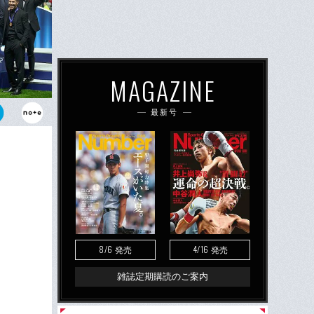
MAGAZINE
最新号
在。今季のア
せるか。
8/6
4/16
発売
発売
雑誌定期購読のご案内