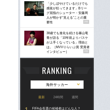
「少しぼやけているだけでも
感覚が狂ってきます」Bリー
グ屈指のシューター・安藤周
人が明かす“見える”ことの重
要性
PR
38歳でも進化を続ける篠山竜
青が語る「10年前よりバスケ
が上手くなっている」理由と
は。［MVVりらいぶ賞 受賞者
インタビュー］
PR
RANKING
海外サッカー
最新
24時間
週間
FIFA会長選の候補者はどんな人？
涙