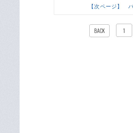
【次ページ】 
1
BACK