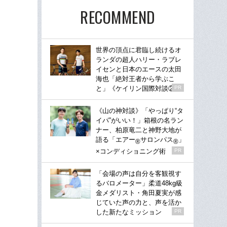
RECOMMEND
世界の頂点に君臨し続けるオ
ランダの超人ハリー・ラブレ
イセンと日本のエースの太田
海也「絶対王者から学ぶこ
と」《ケイリン国際対談②》
PR
《山の神対談》「やっぱり“タ
イパ”がいい！」箱根の名ラン
ナー、柏原竜二と神野大地が
語る「エアー
サロンパス
」
®
®
×コンディショニング術
PR
「会場の声は自分を客観視す
るバロメーター」柔道48kg級
金メダリスト・角田夏実が感
じていた声の力と、声を活か
した新たなミッション
PR