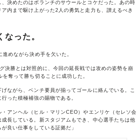
、決めたのはボランチのサウールとコケだった。あの時
リア内まで駆け上がった2人の勇気と走力も、讃えるべき
くなった。
に進めながら決め手を欠いた。
グ決勝とは対照的に、今回の延長戦では攻めの姿勢を崩
ルを奪って勝ち切ることに成功した。
げながら、ベンチ要員が揃ってゴールに絡んでいる。こ
に行った積極補強の賜物である。
ル・アンヘル（ヒル・マリンCEO）やエンリケ（セレソ会
は成長している。新スタジアムもでき、中心選手たちは他
らが良い仕事をしている証拠だ」