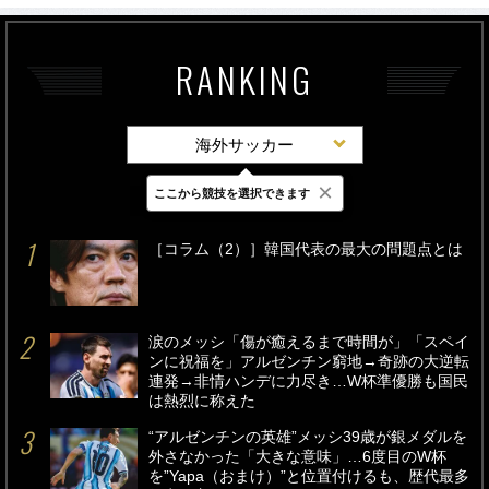
RANKING
海外サッカー
×
ここから競技を選択できます
最新
24時間
週間
［コラム（2）］韓国代表の最大の問題点とは
涙のメッシ「傷が癒えるまで時間が」「スペイ
ンに祝福を」アルゼンチン窮地→奇跡の大逆転
連発→非情ハンデに力尽き…W杯準優勝も国民
は熱烈に称えた
“アルゼンチンの英雄”メッシ39歳が銀メダルを
外さなかった「大きな意味」…6度目のW杯
を”Yapa（おまけ）”と位置付けるも、歴代最多