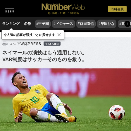
有料会員
毎日6時・11時・17時更新
ランキング
名作
#甲子園
#ドジャース
#益田直也
#早田ひな
#高木
〉
×
今人気の記事が競技ごとに探せます
サッカー
海外サッカー
ロシアW杯PRESS
BACK NUMBER
ネイマールの演技はもう通用しない。
VAR制度はサッカーそのものを救う。