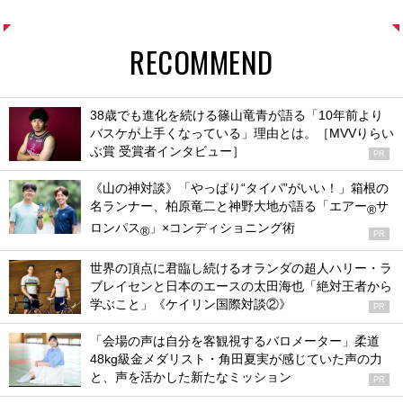
RECOMMEND
38歳でも進化を続ける篠山竜青が語る「10年前より
バスケが上手くなっている」理由とは。［MVVりらい
ぶ賞 受賞者インタビュー］
PR
《山の神対談》「やっぱり“タイパ”がいい！」箱根の
名ランナー、柏原竜二と神野大地が語る「エアー
サ
®
ロンパス
」×コンディショニング術
®
PR
世界の頂点に君臨し続けるオランダの超人ハリー・ラ
ブレイセンと日本のエースの太田海也「絶対王者から
学ぶこと」《ケイリン国際対談②》
PR
「会場の声は自分を客観視するバロメーター」柔道
48kg級金メダリスト・角田夏実が感じていた声の力
と、声を活かした新たなミッション
PR