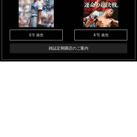
8/6
4/16
発売
発売
雑誌定期購読のご案内