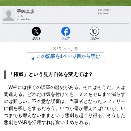
photograph by
手嶋真彦
Getty Images
text by
Masahiko Tejima
ポスト
シェア
コピー
3
/5
ページ目
この記事を1ページ目から読む
「権威」という見方自体を変えては？
W杯には多くの誤審の歴史がある。それはそうだ。人は
間違える。どれだけ気を付けても、ミスをゼロまで減らす
のは難しい。不本意な誤審は、当事者となったレフェリー
に傷を残しもするだろう。いつか傷が癒えればいいが、い
つまでも癒えないままという悲劇も起こり得る。そうした
悲劇もVARを活用すれば食い止められる。