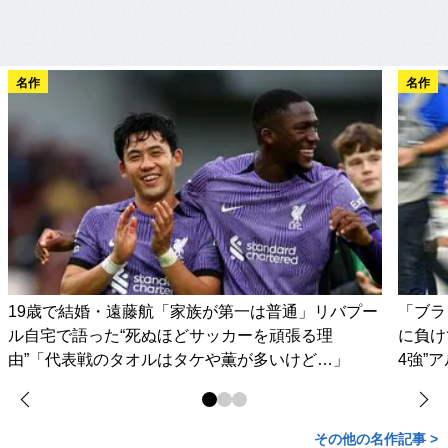
名作
名作
19歳で結婚・遠藤航「家族が第一は普通」リバプー
「ブラ
ル自宅で語った“死ぬほどサッカーを頑張る理
に負け
由”「代表戦のタオルはタケや薫が多いけど…」
4強”
その他の名作記事 >