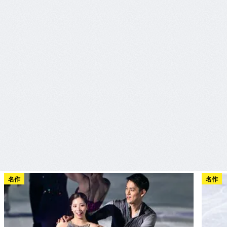
名作
名作