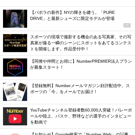
【バボラの新作】NYの輝きを纏う。「PURE
DRIVE」と最新シューズに限定モデルが登場
PR
スポーツの現場で撮影する機会のある写真家、その写
真家が撮る一瞬のシーンにスポットをあてるコンテス
トを開催します。作品受付中！
【同僚や仲間とお得に】NumberPREMIER法人プラン
が募集スタート！
【登録無料】Numberメールマガジン好評配信中。ス
ポーツの「今」をメールでお届け！
YouTubeチャンネル登録者数60,000人突破！バレーボ
ールや陸上、バスケ、野球などの選手のインタビュー
を動画で
【お知らせ】Google検索で「Number Web」の記事