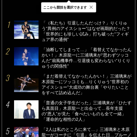
×
ここから競技を選択できます
最新
24時間
週間
「（私たち）引退したんだっけ？」りくりゅ
う“異例のアイスショー”はなぜ画期的だった？
「世界的にも珍しい試み」打ち破った“フィギ
ュア界の通例”
「油断してしまって…」「着替えてなかったん
かい！」木原龍一に三浦璃来が“思わずツッコ
んだ”扇風機事件…引退後も変わらない“りくり
ゅうの関係性”
「まだ着替えてなかったんかい！」三浦璃来が
木原龍一にツッコミも…りくりゅう“世界初の
アイスショー”大成功の舞台裏「やりたいこと
をすべて詰め込んだ」
「普通の女子学生だった」三浦璃来が「ひたす
ら真面目」木原龍一と出会って…長年支援
の“恩人”が見た「食べたいものも全て一緒」
「運命的な相性の2人」
「2人は私のところに来て…」三浦璃来と木原
龍一がコーチに「引退」を伝えた日…ブルーノ