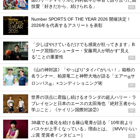
面のリーチマイケルと内村航平が本音で語り合った競
技愛「好きだから、続けられる」
PR
Number SPORTS OF THE YEAR 2026 開催決定！
2026年を代表するアスリートを表彰
「少しぼやけているだけでも感覚が狂ってきます」B
リーグ屈指のシューター・安藤周人が明かす“見え
る”ことの重要性
PR
《山の神対談》「やっぱり“タイパ”がいい！」箱根の
名ランナー、柏原竜二と神野大地が語る「エアー
サ
®
ロンパス
」×コンディショニング術
®
PR
世界の頂点に君臨し続けるオランダの超人ハリー・ラ
ブレイセンと日本のエースの太田海也「絶対王者から
学ぶこと」《ケイリン国際対談②》
PR
38歳でも進化を続ける篠山竜青が語る「10年前より
バスケが上手くなっている」理由とは。［MVVりらい
ぶ賞 受賞者インタビュー］
PR