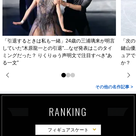
「引退するときは私も一緒」24歳の三浦璃来が明言
「次の
していた“木原龍一との引退”…なぜ発表はこのタイ
鍵山優
ミングだった？ りくりゅう声明文で注目すべき“あ
ュアで
る一文”
か？
その他の名作記事 >
RANKING
フィギュアスケート