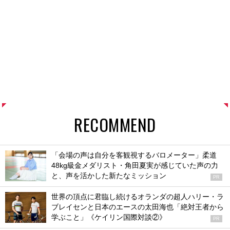
RECOMMEND
「会場の声は自分を客観視するバロメーター」柔道
48kg級金メダリスト・角田夏実が感じていた声の力
と、声を活かした新たなミッション
PR
世界の頂点に君臨し続けるオランダの超人ハリー・ラ
ブレイセンと日本のエースの太田海也「絶対王者から
学ぶこと」《ケイリン国際対談②》
PR