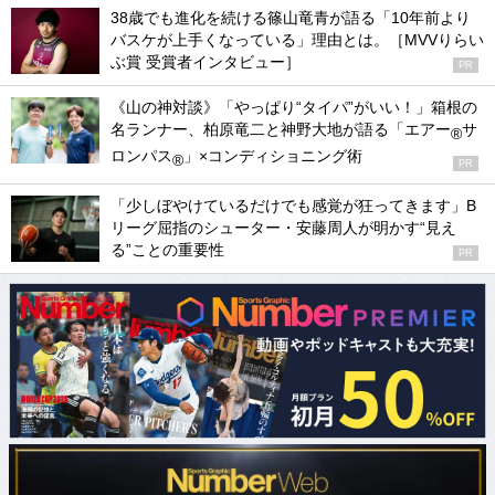
38歳でも進化を続ける篠山竜青が語る「10年前より
バスケが上手くなっている」理由とは。［MVVりらい
ぶ賞 受賞者インタビュー］
PR
《山の神対談》「やっぱり“タイパ”がいい！」箱根の
名ランナー、柏原竜二と神野大地が語る「エアー
サ
®
ロンパス
」×コンディショニング術
®
PR
「少しぼやけているだけでも感覚が狂ってきます」B
リーグ屈指のシューター・安藤周人が明かす“見え
る”ことの重要性
PR