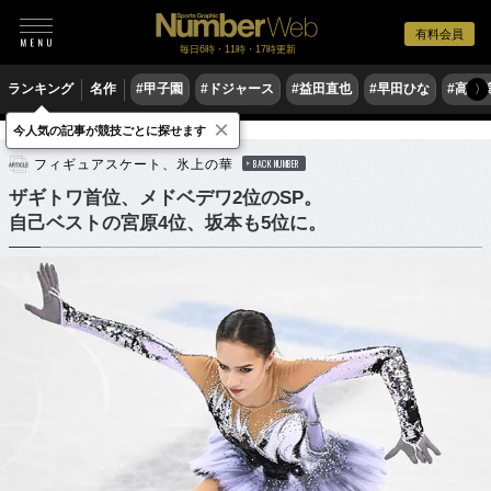
有料会員
毎日6時・11時・17時更新
ランキング
名作
#甲子園
#ドジャース
#益田直也
#早田ひな
#高木
〉
×
今人気の記事が競技ごとに探せます
フィギュアスケート
フィギュアスケート、氷上の華
BACK NUMBER
ザギトワ首位、メドベデワ2位のSP。
自己ベストの宮原4位、坂本も5位に。