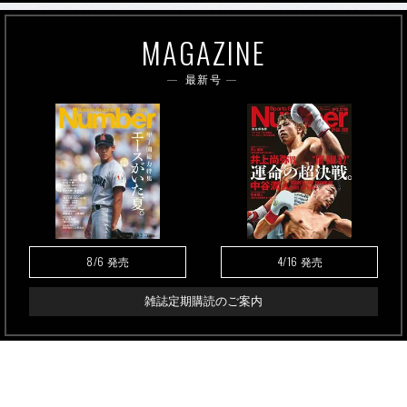
MAGAZINE
最新号
8/6
4/16
発売
発売
雑誌定期購読のご案内