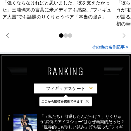
「強くならなければと思いました。彼を支えたかっ
「彼ら
た」三浦璃来の言葉に米メディアも感銘…“フィギュ
うが“
ア大国”でも話題のりくりゅうペア「本当の強さ」
が語る
初の単
その他の名作記事 >
RANKING
フィギュアスケート
×
ここから競技を選択できます
最新
24時間
週間
「（私たち）引退したんだっけ？」りくりゅ
う“異例のアイスショー”はなぜ画期的だった？
「世界的にも珍しい試み」打ち破った“フィギ