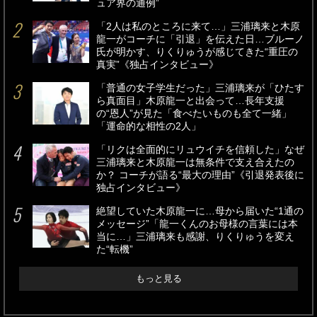
ュア界の通例”
「2人は私のところに来て…」三浦璃来と木原
龍一がコーチに「引退」を伝えた日…ブルーノ
氏が明かす、りくりゅうが感じてきた“重圧の
真実”《独占インタビュー》
「普通の女子学生だった」三浦璃来が「ひたす
ら真面目」木原龍一と出会って…長年支援
の“恩人”が見た「食べたいものも全て一緒」
「運命的な相性の2人」
「リクは全面的にリュウイチを信頼した」なぜ
三浦璃来と木原龍一は無条件で支え合えたの
か？ コーチが語る“最大の理由”《引退発表後に
独占インタビュー》
絶望していた木原龍一に…母から届いた“1通の
メッセージ”「龍一くんのお母様の言葉には本
当に…」三浦璃来も感謝、りくりゅうを変え
た“転機”
もっと見る