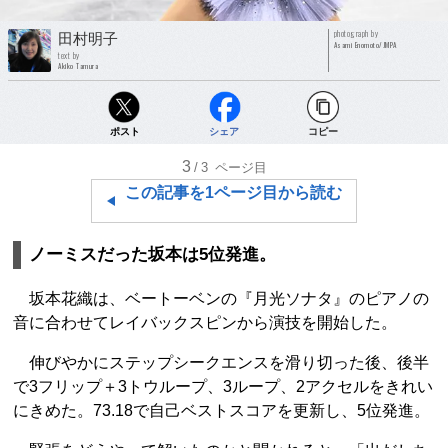
photograph by
田村明子
Asami Enomoto/JMPA
text by
Akiko Tamura
ポスト
シェア
コピー
3
/3
ページ目
この記事を1ページ目から読む
ノーミスだった坂本は5位発進。
坂本花織は、ベートーベンの『月光ソナタ』のピアノの
音に合わせてレイバックスピンから演技を開始した。
伸びやかにステップシークエンスを滑り切った後、後半
で3フリップ＋3トウループ、3ループ、2アクセルをきれい
にきめた。73.18で自己ベストスコアを更新し、5位発進。