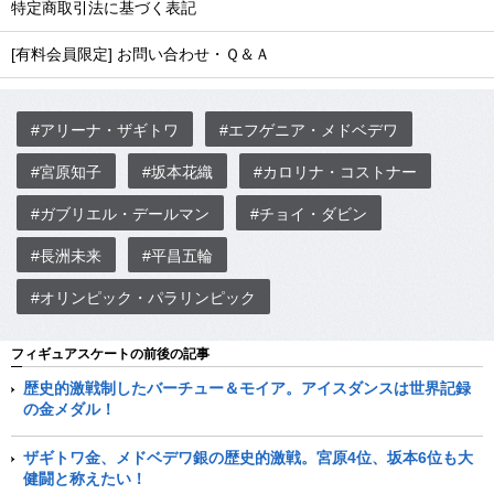
特定商取引法に基づく表記
[有料会員限定] お問い合わせ・Ｑ＆Ａ
#アリーナ・ザギトワ
#エフゲニア・メドベデワ
#宮原知子
#坂本花織
#カロリナ・コストナー
#ガブリエル・デールマン
#チョイ・ダビン
#長洲未来
#平昌五輪
#オリンピック・パラリンピック
フィギュアスケートの前後の記事
歴史的激戦制したバーチュー＆モイア。アイスダンスは世界記録
の金メダル！
ザギトワ金、メドベデワ銀の歴史的激戦。宮原4位、坂本6位も大
健闘と称えたい！