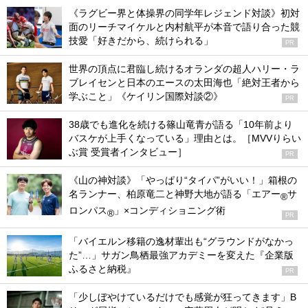
《ラグビー界と体操界の同学年レジェンド対談》初対
面のリーチマイケルと内村航平が本音で語り合った競
技愛「好きだから、続けられる」
PR
世界の頂点に君臨し続けるオランダの超人ハリー・ラ
ブレイセンと日本のエースの太田海也「絶対王者から
学ぶこと」《ケイリン国際対談②》
PR
38歳でも進化を続ける篠山竜青が語る「10年前より
バスケが上手くなっている」理由とは。［MVVりらい
ぶ賞 受賞者インタビュー］
PR
《山の神対談》「やっぱり“タイパ”がいい！」箱根の
名ランナー、柏原竜二と神野大地が語る「エアー
サ
®
ロンパス
」×コンディショニング術
®
PR
「バイエルン移籍の逸材輩出も“グラウンドがなかっ
た”…」サガン鳥栖最強アカデミーを変えた『企業版
ふるさと納税』
PR
「少しぼやけているだけでも感覚が狂ってきます」B