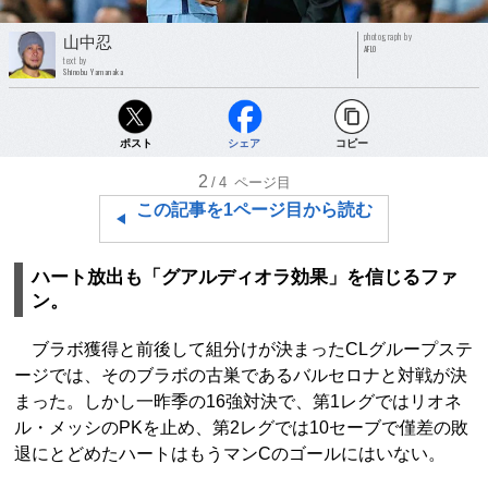
photograph by
山中忍
AFLO
text by
Shinobu Yamanaka
ポスト
シェア
コピー
2
/4
ページ目
この記事を1ページ目から読む
ハート放出も「グアルディオラ効果」を信じるファ
ン。
ブラボ獲得と前後して組分けが決まったCLグループステ
ージでは、そのブラボの古巣であるバルセロナと対戦が決
まった。しかし一昨季の16強対決で、第1レグではリオネ
ル・メッシのPKを止め、第2レグでは10セーブで僅差の敗
退にとどめたハートはもうマンCのゴールにはいない。