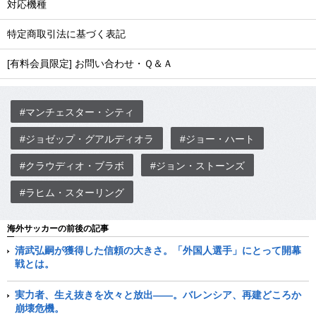
対応機種
特定商取引法に基づく表記
[有料会員限定] お問い合わせ・Ｑ＆Ａ
#マンチェスター・シティ
#ジョゼップ・グアルディオラ
#ジョー・ハート
#クラウディオ・ブラボ
#ジョン・ストーンズ
#ラヒム・スターリング
海外サッカーの前後の記事
清武弘嗣が獲得した信頼の大きさ。「外国人選手」にとって開幕
戦とは。
実力者、生え抜きを次々と放出――。バレンシア、再建どころか
崩壊危機。