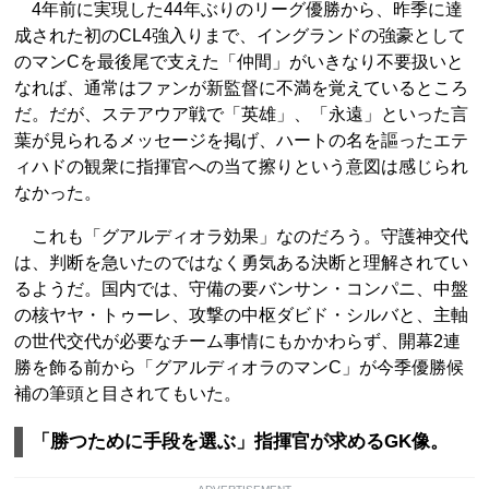
4年前に実現した44年ぶりのリーグ優勝から、昨季に達
成された初のCL4強入りまで、イングランドの強豪として
のマンCを最後尾で支えた「仲間」がいきなり不要扱いと
なれば、通常はファンが新監督に不満を覚えているところ
だ。だが、ステアウア戦で「英雄」、「永遠」といった言
葉が見られるメッセージを掲げ、ハートの名を謳ったエテ
ィハドの観衆に指揮官への当て擦りという意図は感じられ
なかった。
これも「グアルディオラ効果」なのだろう。守護神交代
は、判断を急いたのではなく勇気ある決断と理解されてい
るようだ。国内では、守備の要バンサン・コンパニ、中盤
の核ヤヤ・トゥーレ、攻撃の中枢ダビド・シルバと、主軸
の世代交代が必要なチーム事情にもかかわらず、開幕2連
勝を飾る前から「グアルディオラのマンC」が今季優勝候
補の筆頭と目されてもいた。
「勝つために手段を選ぶ」指揮官が求めるGK像。