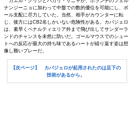
ガエル・クリシとバカリ・サニャが、ボランチのフェル
ナンジーニョに加わって中盤での数的優位を可能にし、ボ
ール支配に尽力していた。当然、相手がカウンターに転
じ、後方にはCB2名しかいない危険性がある。カバジェロ
は、素早くペナルティエリア外まで飛び出してサンダーラ
ンドのチャンスを未然に防いだ。ゴールマウスでのシュー
トへの反応が最大の持ち味であるハートが繰り返す姿は想
像し難いプレーだ。
【次ページ】 カバジェロが起用されたのは足下の
技術があるから。