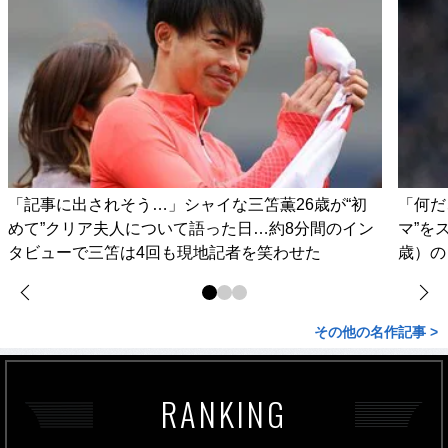
「記事に出されそう…」シャイな三笘薫26歳が“初
「何だ
めて”クリア夫人について語った日…約8分間のイン
マ”を
タビューで三笘は4回も現地記者を笑わせた
歳）の
その他の名作記事 >
RANKING