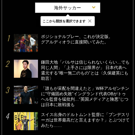
海外サッカー
×
ここから競技を選択できます
最新
24時間
週間
ポジショナルプレー、これが決定版。
グアルディオラに直接聞いてみた。
鎌田大地「バルサは信じられないくらい…でも
同じ人間」「上手さには限界が」 日本代表へ
還元する“唯一無二のもの”とは〈久保建英にも
助言〉
「誰もが采配を間違えたと」W杯アルゼンチン
に“守備固め失敗”イングランド代表OBがトゥ
ヘル監督を猛批判…“英国メディアと険悪”じつ
は日本に敗戦後も
スイス出身のドルトムント監督に「ブンデスリ
ーガは世界最高だと言えますか？」とぶつけて
みたら……