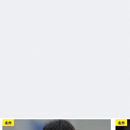
名作
名作