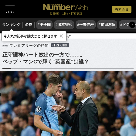
有料会員
毎日6時・11時・17時更新
ランキング
名作
#甲子園
#張本智和
#平野佳寿
#前田悠伍
#ドジャ
〉
×
今人気の記事が競技ごとに探せます
サッカー
海外サッカー
プレミアリーグ
プレミアリーグの時間
BACK NUMBER
正守護神ハート放出の一方で……。
ペップ・マンCで輝く“英国産”は誰？