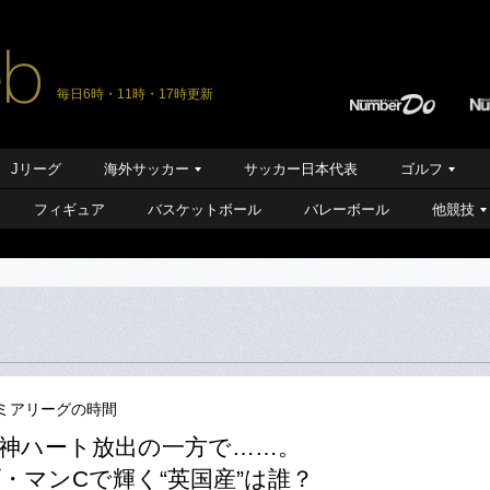
毎日6時・11時・17時更新
Jリーグ
海外サッカー
サッカー日本代表
ゴルフ
フィギュア
バスケットボール
バレーボール
他競技
ミアリーグの時間
神ハート放出の一方で……。
・マンCで輝く“英国産”は誰？