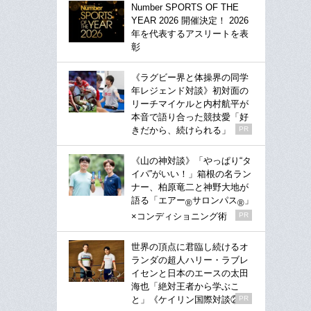
Number SPORTS OF THE
YEAR 2026 開催決定！ 2026
年を代表するアスリートを表
彰
《ラグビー界と体操界の同学
年レジェンド対談》初対面の
リーチマイケルと内村航平が
本音で語り合った競技愛「好
きだから、続けられる」
PR
《山の神対談》「やっぱり“タ
イパ”がいい！」箱根の名ラン
ナー、柏原竜二と神野大地が
語る「エアー
サロンパス
」
®
®
×コンディショニング術
PR
世界の頂点に君臨し続けるオ
ランダの超人ハリー・ラブレ
イセンと日本のエースの太田
海也「絶対王者から学ぶこ
と」《ケイリン国際対談②》
PR