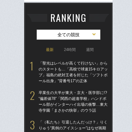
RANKING
全ての競技
最新
24時間
週間
「聖光はレベルが高くて行けない」から
「
のスタートも…「高校で球速15キロアッ
のス
プ」福島の絶対王者を封じた「ソフトボ
プ
ール出身」“背番号17”の正体
ール
卒業生の大半が東大・京大・医学部に!?
卒業
“偏差値78”「関西の超進学校」ハンドボ
“偏
ール部がインターハイ出場の衝撃…東大
ー
寺学園「まさかの快挙」のウラ話
寺
「（私たち）引退したんだっけ？」りく
「
りゅう“異例のアイスショー”はなぜ画期
りゅ