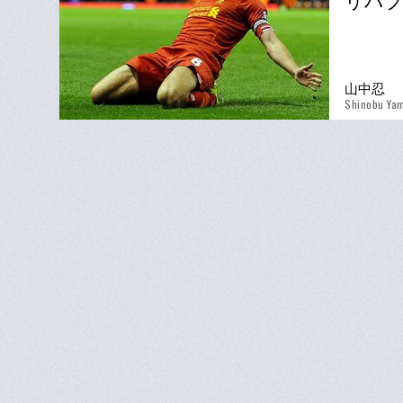
リバプ
山中忍
Shinobu Ya