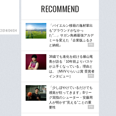
RECOMMEND
「バイエルン移籍の逸材輩出
2014/04/04
も“グラウンドがなかっ
た”…」サガン鳥栖最強アカデ
ミーを変えた『企業版ふるさ
と納税』
PR
38歳でも進化を続ける篠山竜
青が語る「10年前よりバスケ
が上手くなっている」理由と
は。［MVVりらいぶ賞 受賞者
インタビュー］
PR
「少しぼやけているだけでも
感覚が狂ってきます」Bリー
グ屈指のシューター・安藤周
人が明かす“見える”ことの重
要性
PR