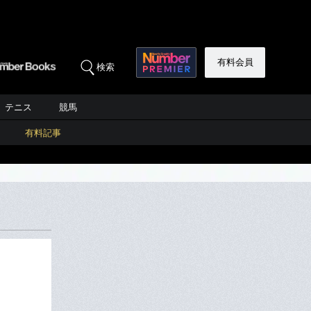
有料会員
検索
テニス
競馬
有料記事