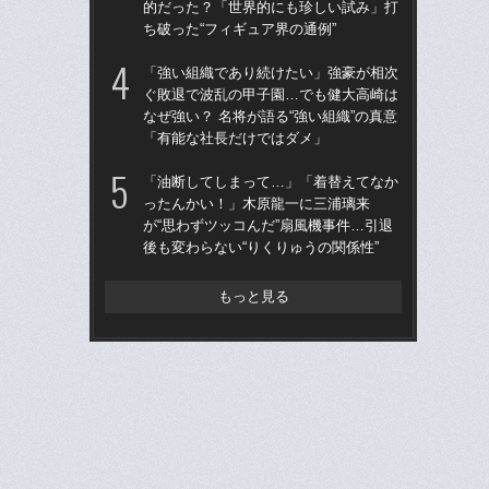
的だった？「世界的にも珍しい試み」打
的
ち破った“フィギュア界の通例”
ち破
「強い組織であり続けたい」強豪が相次
仙
ぐ敗退で波乱の甲子園…でも健大高崎は
河
なぜ強い？ 名将が語る“強い組織”の真意
り
「有能な社長だけではダメ」
た
「油断してしまって…」「着替えてなか
“県
ったんかい！」木原龍一に三浦璃来
学
が“思わずツッコんだ”扇風機事件…引退
は
後も変わらない“りくりゅうの関係性”
17
もっと見る