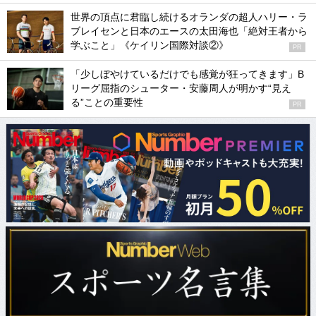
世界の頂点に君臨し続けるオランダの超人ハリー・ラ
ブレイセンと日本のエースの太田海也「絶対王者から
学ぶこと」《ケイリン国際対談②》
PR
「少しぼやけているだけでも感覚が狂ってきます」B
リーグ屈指のシューター・安藤周人が明かす“見え
る”ことの重要性
PR