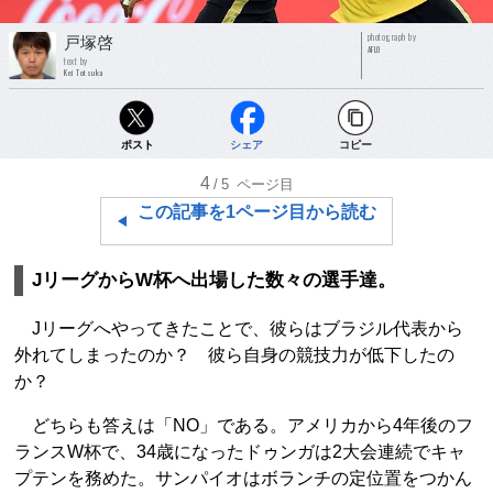
photograph by
戸塚啓
AFLO
text by
Kei Totsuka
ポスト
シェア
コピー
4
/5
ページ目
この記事を1ページ目から読む
JリーグからW杯へ出場した数々の選手達。
Jリーグへやってきたことで、彼らはブラジル代表から
外れてしまったのか？ 彼ら自身の競技力が低下したの
か？
どちらも答えは「NO」である。アメリカから4年後のフ
ランスW杯で、34歳になったドゥンガは2大会連続でキャ
プテンを務めた。サンパイオはボランチの定位置をつかん