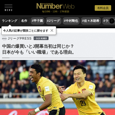
有料会員
毎日6時・11時・17時更新
ランキング
名作
#甲子園
#Jリーグ
#中村剛也
#佐々木朗希
#ラグ
〉
×
今人気の記事が競技ごとに探せます
サッカー
Jリーグ
JリーグPRESS
BACK NUMBER
中国の爆買いとJ開幕当初は同じか？
日本が今も「いい職場」である理由。