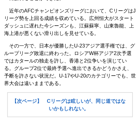
近年のAFCチャンピオンズリーグにおいて、CリーグはJ
リーグ勢を上回る成績を収めている。広州恒大がスタート
ダッシュに遅れた今シーズンも、江蘇蘇寧、山東魯能、上
海上港が悪くない滑り出しを見せている。
その一方で、日本が優勝したU-23アジア選手権では、グ
ループリーグ敗退に終わった。ロシアW杯アジア2次予選
ではカタールの独走を許し、香港と2位争いを演じてい
る。グループ2位で最終予選へ進出できるかどうかさえ、
予断を許さない状況だ。U-17やU-20のカテゴリーでも、世
界大会は遠いままである。
【次ページ】 Cリーグは眩しいが、同じ道ではな
いかもしれない。