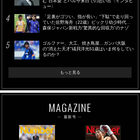
む“日本愛”とバルサ来日での思い出〈インタビ
ュー〉
「足裏がゴツい、指が長い」“下駄”で走り回っ
ていた佐野海舟（22歳）ビックリ幼少時代…
森保ジャパン新戦力“驚異的な回収力”のナゾ
ゴルファー、大工、焼き鳥屋…ガンバ大阪
の“消えた天才”礒貝洋光51歳はいま何をしてい
るのか？
もっと見る
MAGAZINE
最新号