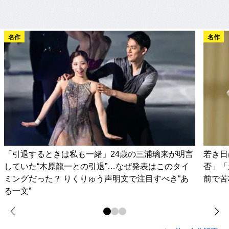
名作
名作
「引退するときは私も一緒」24歳の三浦璃来が明言
若き日
していた“木原龍一との引退”…なぜ発表はこのタイ
否」「
ミングだった？ りくりゅう声明文で注目すべき“あ
前で苦
る一文”