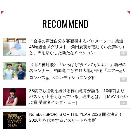
RECOMMEND
「会場の声は自分を客観視するバロメーター」柔道
48kg級金メダリスト・角田夏実が感じていた声の力
と、声を活かした新たなミッション
PR
《山の神対談》「やっぱり“タイパ”がいい！」箱根の
名ランナー、柏原竜二と神野大地が語る「エアー
サ
®
ロンパス
」×コンディショニング術
®
PR
38歳でも進化を続ける篠山竜青が語る「10年前より
バスケが上手くなっている」理由とは。［MVVりらい
ぶ賞 受賞者インタビュー］
PR
Number SPORTS OF THE YEAR 2026 開催決定！
2026年を代表するアスリートを表彰