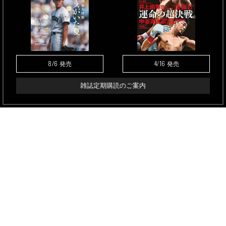
8/6
4/16
発売
発売
雑誌定期購読のご案内