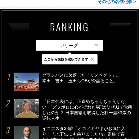
その他の名作記事 >
RANKING
Jリーグ
×
ここから競技を選択できます
最新
24時間
週間
グランパスに欠落した「リスペクト」。
本田、吉田、玉田らOBが今語ること。
「日本代表には、正直めちゃくちゃ入りた
い」“ズタボロに心が折れた男”はなぜJ1で覚醒
したのか？ 日本国籍を取得した朴一圭33歳の
逆転人生
イニエスタ38歳「オコノミヤキがお気に入
り」「地下鉄にも乗りましたね」家族で育