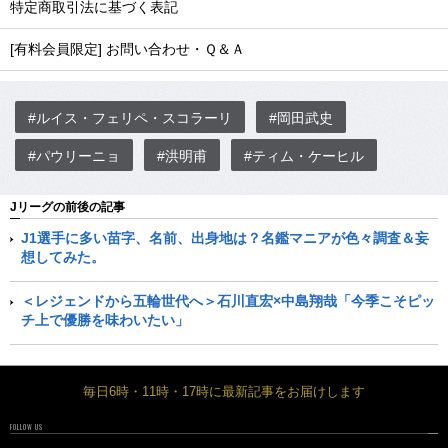
特定商取引法に基づく表記
[有料会員限定] お問い合わせ・Ｑ＆Ａ
#ルイス・フェリペ・スコラーリ
#岡田武史
#パウリーニョ
#洪明甫
#ティム・ケーヒル
Jリーグの前後の記事
J1選手に多い苗字、名前、出身地は？名鑑マニアが色々調査＆妄
想してみた。
＜レジェンドから五輪世代へ＞石川直宏×中島翔哉「今季こそピッ
チ上で優勝を味わいたい」
毎日6時・11時・17時に最新記事をお届けします
FOLLOW US