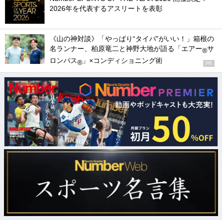
2026年を代表するアスリートを表彰
《山の神対談》「やっぱり“タイパ”がいい！」箱根の
名ランナー、柏原竜二と神野大地が語る「エアー
サ
®
ロンパス
」×コンディショニング術
®
PR