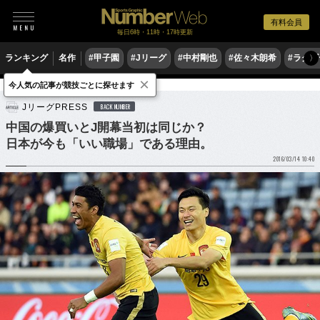
有料会員
毎日6時・11時・17時更新
ランキング
名作
#甲子園
#Jリーグ
#中村剛也
#佐々木朗希
#ラグ
〉
×
今人気の記事が競技ごとに探せます
サッカー
Jリーグ
JリーグPRESS
BACK NUMBER
中国の爆買いとJ開幕当初は同じか？
日本が今も「いい職場」である理由。
2016/03/14 10:40