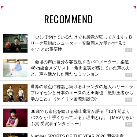
RECOMMEND
「少しぼやけているだけでも感覚が狂ってきます」B
リーグ屈指のシューター・安藤周人が明かす“見え
る”ことの重要性
PR
「会場の声は自分を客観視するバロメーター」柔道
48kg級金メダリスト・角田夏実が感じていた声の力
と、声を活かした新たなミッション
PR
世界の頂点に君臨し続けるオランダの超人ハリー・ラ
ブレイセンと日本のエースの太田海也「絶対王者から
学ぶこと」《ケイリン国際対談②》
PR
38歳でも進化を続ける篠山竜青が語る「10年前より
バスケが上手くなっている」理由とは。［MVVりらい
ぶ賞 受賞者インタビュー］
PR
Number SPORTS OF THE YEAR 2026 開催決定！