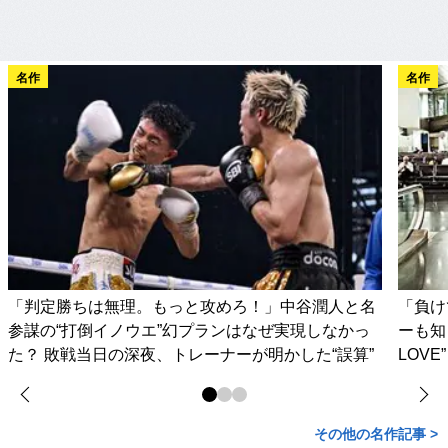
名作
名作
「判定勝ちは無理。もっと攻めろ！」中谷潤人と名
「負け
参謀の“打倒イノウエ”幻プランはなぜ実現しなかっ
ーも知
た？ 敗戦当日の深夜、トレーナーが明かした“誤算”
LOV
その他の名作記事 >