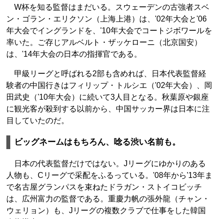
W杯を知る監督はまだいる。スウェーデンの古強者スベ
ン・ゴラン・エリクソン（上海上港）は、'02年大会と'06
年大会でイングランドを、'10年大会でコートジボワールを
率いた。ご存じアルベルト・ザッケローニ（北京国安）
は、'14年大会の日本の指揮官である。
甲級リーグと呼ばれる2部も含めれば、日本代表監督経
験者の中国行きはフィリップ・トルシエ（'02年大会）、岡
田武史（'10年大会）に続いて3人目となる。秋葉原や銀座
に観光客が殺到する以前から、中国サッカー界は日本に注
目していたのだ。
ビッグネームはもちろん、唸る渋い名前も。
日本の代表監督だけではない。Jリーグにゆかりのある
人物も、Cリーグで采配をふるっている。'08年から'13年ま
で名古屋グランパスを束ねたドラガン・ストイコビッチ
は、広州富力の監督である。重慶力帆の張外龍（チャン・
ウェリョン）も、Jリーグの複数クラブで仕事をした韓国