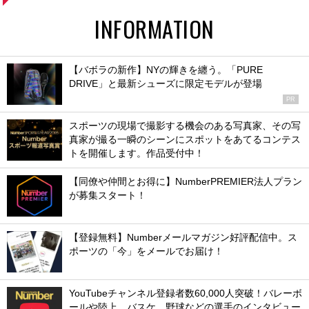
INFORMATION
【バボラの新作】NYの輝きを纏う。「PURE
DRIVE」と最新シューズに限定モデルが登場
PR
スポーツの現場で撮影する機会のある写真家、その写
真家が撮る一瞬のシーンにスポットをあてるコンテス
トを開催します。作品受付中！
【同僚や仲間とお得に】NumberPREMIER法人プラン
が募集スタート！
【登録無料】Numberメールマガジン好評配信中。ス
ポーツの「今」をメールでお届け！
YouTubeチャンネル登録者数60,000人突破！バレーボ
ールや陸上、バスケ、野球などの選手のインタビュー