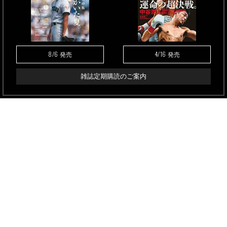
8/6
4/16
発売
発売
雑誌定期購読のご案内