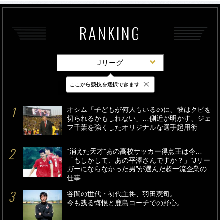
RANKING
Jリーグ
×
ここから競技を選択できます
最新
24時間
週間
オシム「子どもが何人もいるのに、彼はクビを
切られるかもしれない」…側近が明かす、ジェ
フ千葉を強くしたオリジナルな選手起用術
“消えた天才”あの高校サッカー得点王は今…
「もしかして、あの平澤さんですか？」“Jリー
ガーにならなかった男”が選んだ超一流企業の
仕事
谷間の世代・初代主将、羽田憲司。
今も残る悔恨と鹿島コーチでの野心。