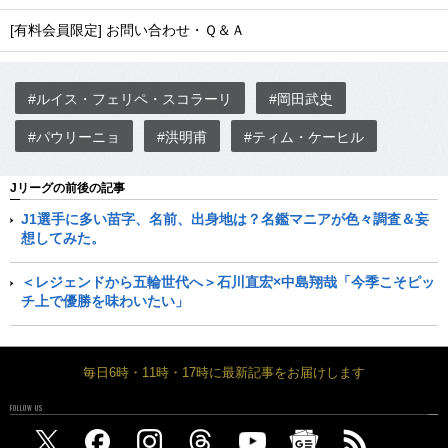
[有料会員限定] お問い合わせ・Ｑ＆Ａ
#ルイス・フェリペ・スコラーリ
#岡田武史
#パウリーニョ
#洪明甫
#ティム・ケーヒル
Jリーグの前後の記事
J1選手に多い苗字、名前、出身地は？名鑑マニアが色々調査＆妄
想してみた。
＜レジェンドから五輪世代へ＞石川直宏×中島翔哉「今季こそピッ
チ上で優勝を味わいたい」
毎日6時・11時・17時に最新記事をお届けします
FOLLOW US