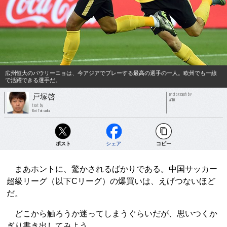
広州恒大のパウリーニョは、今アジアでプレーする最高の選手の一人。欧州でも一線
で活躍できる選手だ。
photograph by
戸塚啓
AFLO
text by
Kei Totsuka
ポスト
シェア
コピー
まあホントに、驚かされるばかりである。中国サッカー
超級リーグ（以下Cリーグ）の爆買いは、えげつないほど
だ。
どこから触ろうか迷ってしまうぐらいだが、思いつくか
ぎり書き出してみよう。