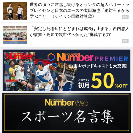
世界の頂点に君臨し続けるオランダの超人ハリー・ラ
ブレイセンと日本のエースの太田海也「絶対王者から
学ぶこと」《ケイリン国際対談②》
PR
「安定した場所にとどまれば成長は止まる」西内悠人
が故郷・高知で次世代へ伝えた“挑戦する力”
PR