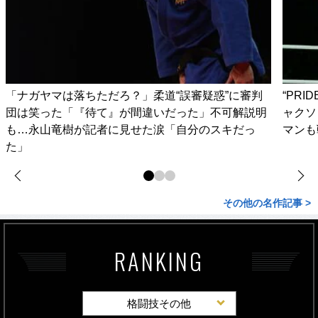
「ナガヤマは落ちただろ？」柔道“誤審疑惑”に審判
“PR
団は笑った「『待て』が間違いだった」不可解説明
ャクソ
も…永山竜樹が記者に見せた涙「自分のスキだっ
マンも
た」
その他の名作記事 >
RANKING
格闘技その他