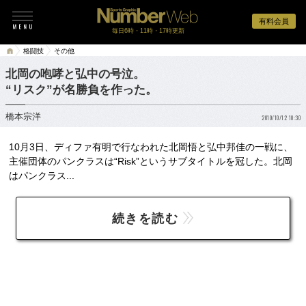
有料会員
毎日6時・11時・17時更新
格闘技
その他
北岡の咆哮と弘中の号泣。
“リスク”が名勝負を作った。
橋本宗洋
2010/10/12 10:30
10月3日、ディファ有明で行なわれた北岡悟と弘中邦佳の一戦に、
主催団体のパンクラスは“Risk”というサブタイトルを冠した。北岡
はパンクラス...
続きを読む