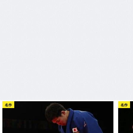
名作
名作