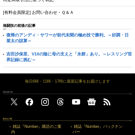
[有料会員限定] お問い合わせ・Ｑ＆Ａ
格闘技の前後の記事
復帰のアンディ・サワーが前代未聞の極め技で勝利。～好調・日
菜太の誤算～
吉田沙保里、V10の陰に母の支えと「永餅」あり。～レスリング世
界記録に挑む～
毎日6時・11時・17時に最新記事をお届けします
FOLLOW US
MAGAZINE
雑誌『Number』購読のご案
雑誌『Number』バックナン
内
バー