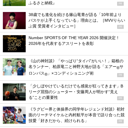
ふるさと納税』
PR
38歳でも進化を続ける篠山竜青が語る「10年前より
バスケが上手くなっている」理由とは。［MVVりらい
ぶ賞 受賞者インタビュー］
PR
Number SPORTS OF THE YEAR 2026 開催決定！
2026年を代表するアスリートを表彰
《山の神対談》「やっぱり“タイパ”がいい！」箱根の
名ランナー、柏原竜二と神野大地が語る「エアー
サ
®
ロンパス
」×コンディショニング術
®
PR
「少しぼやけているだけでも感覚が狂ってきます」B
リーグ屈指のシューター・安藤周人が明かす“見え
る”ことの重要性
PR
《ラグビー界と体操界の同学年レジェンド対談》初対
面のリーチマイケルと内村航平が本音で語り合った競
技愛「好きだから、続けられる」
PR