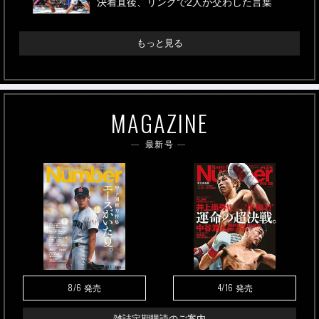
決着直後、リングで2人が交わした言葉
もっと見る
MAGAZINE
最新号
8/6
4/16
発売
発売
雑誌定期購読のご案内