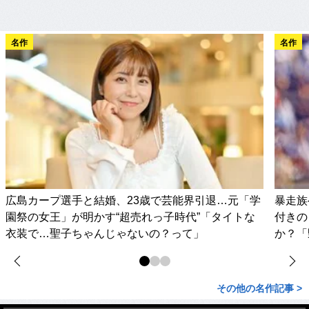
名作
名作
広島カープ選手と結婚、23歳で芸能界引退…元「学
暴走族
園祭の女王」が明かす“超売れっ子時代”「タイトな
付きの
衣装で…聖子ちゃんじゃないの？って」
か？「
その他の名作記事 >