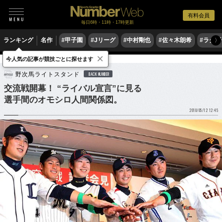
有料会員
毎日6時・11時・17時更新
ランキング
名作
#甲子園
#Jリーグ
#中村剛也
#佐々木朗希
#ラグ
〉
×
今人気の記事が競技ごとに探せます
野球
プロ野球
野次馬ライトスタンド
BACK NUMBER
交流戦開幕！ “ライバル宣言”に見る
選手間のオモシロ人間関係図。
2010/05/12 12:45