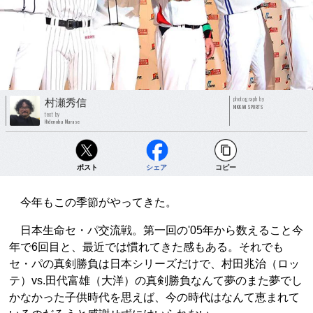
photograph by
村瀬秀信
NIKKAN SPORTS
text by
Hidenobu Murase
ポスト
シェア
コピー
今年もこの季節がやってきた。
日本生命セ・パ交流戦。第一回の'05年から数えること今
年で6回目と、最近では慣れてきた感もある。それでも
セ・パの真剣勝負は日本シリーズだけで、村田兆治（ロッ
テ）vs.田代富雄（大洋）の真剣勝負なんて夢のまた夢でし
かなかった子供時代を思えば、今の時代はなんて恵まれて