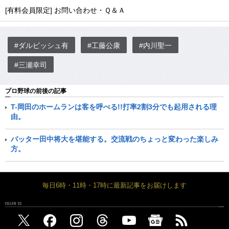
[有料会員限定] お問い合わせ・Ｑ＆Ａ
#ダルビッシュ有
#工藤公康
#内川聖一
#三瀬幸司
プロ野球の前後の記事
T-岡田のホームランは客を呼べる!!打率2割3分でも起用される理
由。
バッター田中将大を堪能する。交流戦のちょっと変わった楽しみ
方。
毎日6時・11時・17時に最新記事をお届けします
FOLLOW US