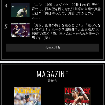
「ニシ、19勝じゃダメだ。20勝すれば世界が
変わる」西本聖を甦らせた江川卓の言葉の真意
とは？「俺はやったぞ、お前はできるのか、
と…」
「お前、監督の椅子を蹴るとは！」「蹴ってな
いですよ！」ホークス城島健司と王貞治の“大
騒動”の真相「俺、王さんに当たられた唯一の
男です（笑）」
もっと見る
MAGAZINE
最新号