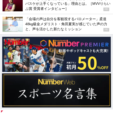
バスケが上手くなっている」理由とは。［MVVりらい
ぶ賞 受賞者インタビュー］
PR
「会場の声は自分を客観視するバロメーター」柔道
48kg級金メダリスト・角田夏実が感じていた声の力
と、声を活かした新たなミッション
PR