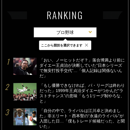
RANKING
プロ野球
×
ここから競技を選択できます
最新
24時間
週間
「おい、ノーヒットだぞ？」落合博満より前に
ダイエー王貞治が決断していた“日本シリーズ
で無安打投手交代”…「個人記録は関係ないん
だ」
「もし優勝できなければ、パ・リーグは終わり
だった」1999年王貞治ダイエーがつかんだ“ラ
ストチャンス”の意味「もう1リーグ制やろな、
と」
「自分の中で、ライバルは江川卓と決めまし
た」非エリート・西本聖の“永遠のライバル”が
入団した日…「僕もトレード候補だった、と聞
いた」