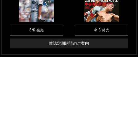
8/6
4/16
発売
発売
雑誌定期購読のご案内