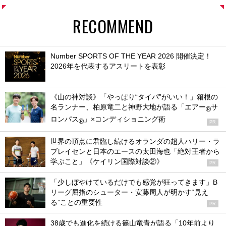
RECOMMEND
Number SPORTS OF THE YEAR 2026 開催決定！
2026年を代表するアスリートを表彰
《山の神対談》「やっぱり“タイパ”がいい！」箱根の
名ランナー、柏原竜二と神野大地が語る「エアー
サ
®
ロンパス
」×コンディショニング術
®
PR
世界の頂点に君臨し続けるオランダの超人ハリー・ラ
ブレイセンと日本のエースの太田海也「絶対王者から
学ぶこと」《ケイリン国際対談②》
PR
「少しぼやけているだけでも感覚が狂ってきます」B
リーグ屈指のシューター・安藤周人が明かす“見え
る”ことの重要性
PR
38歳でも進化を続ける篠山竜青が語る「10年前より