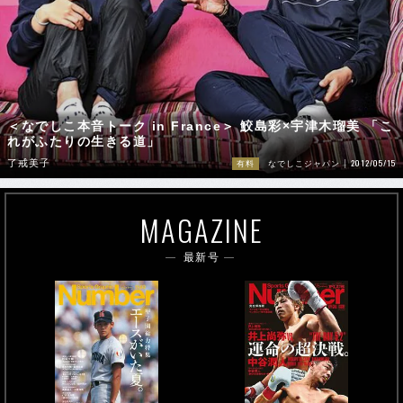
＜なでしこ本音トーク in France＞ 鮫島彩×宇津木瑠美 「こ
れがふたりの生きる道」
2012/05/15
了戒美子
有料
なでしこジャパン
MAGAZINE
最新号