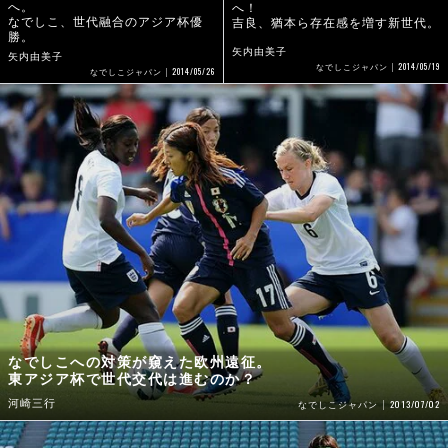
へ。
へ！
なでしこ、世代融合のアジア杯優
吉良、猶本ら存在感を増す新世代。
勝。
矢内由美子
矢内由美子
2014/05/19
なでしこジャパン
2014/05/26
なでしこジャパン
なでしこへの対策が窺えた欧州遠征。
東アジア杯で世代交代は進むのか？
河崎三行
2013/07/02
なでしこジャパン