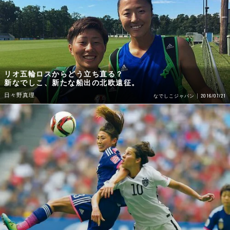
リオ五輪ロスからどう立ち直る？
新なでしこ、新たな船出の北欧遠征。
日々野真理
2016/07/21
なでしこジャパン