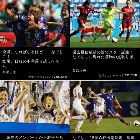
逆境になればなるほど……なでし
過去最低成績の陰でスター誕生！
こ！
なでしこに現れた度胸の点取り屋。
酷暑、日程の不利乗り越えベスト
4。
栗原正夫
栗原正夫
2015/03/10
なでしこジャパン
2015/06/28
なでしこジャパン
「栄光のメンバー」から若手たち
なでしこ'15年W杯出場決定、連覇