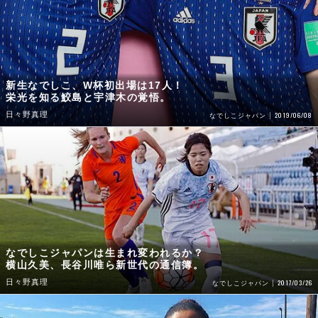
新生なでしこ、W杯初出場は17人！
栄光を知る鮫島と宇津木の覚悟。
日々野真理
2019/06/08
なでしこジャパン
なでしこジャパンは生まれ変われるか？
横山久美、長谷川唯ら新世代の通信簿。
日々野真理
2017/03/26
なでしこジャパン