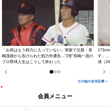
「お前はもう戦力に入っていない」実家で父親・長
173
嶋茂雄から告げられた戦力外通告…“2世”長嶋一茂の
す」…
プロ野球人生はこうして終わった
渚（2
その他の名作記事 >
会員メニュー