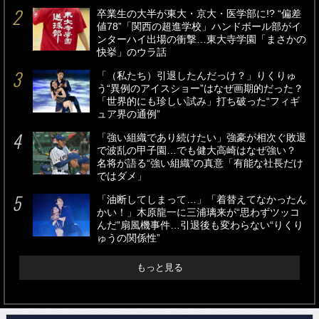
卒業生の大半が東大・京大・医学部に!? “偏差
値78”「関西の超進学校」ハンドボール部がイ
ンターハイ出場の衝撃…東大寺学園「まさかの
快挙」のウラ話
「（私たち）引退したんだっけ？」りくりゅ
う“異例のアイスショー”はなぜ画期的だった？
「世界的にも珍しい試み」打ち破った“フィギ
ュア界の通例”
「強い組織であり続けたい」強豪が相次ぐ敗退
で波乱の甲子園…でも健大高崎はなぜ強い？
名将が語る“強い組織”の真意「有能な社長だけ
ではダメ」
「油断してしまって…」「着替えてなかったん
かい！」木原龍一に三浦璃来が“思わずツッコ
んだ”扇風機事件…引退後も変わらない“りくり
ゅうの関係性”
もっと見る