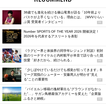
38歳でも進化を続ける篠山竜青が語る「10年前より
バスケが上手くなっている」理由とは。［MVVりらい
ぶ賞 受賞者インタビュー］
PR
Number SPORTS OF THE YEAR 2026 開催決定！
2026年を代表するアスリートを表彰
《ラグビー界と体操界の同学年レジェンド対談》初対
面のリーチマイケルと内村航平が本音で語り合った競
技愛「好きだから、続けられる」
PR
「少しぼやけているだけでも感覚が狂ってきます」B
リーグ屈指のシューター・安藤周人が明かす“見え
る”ことの重要性
PR
「バイエルン移籍の逸材輩出も“グラウンドがなかっ
た”…」サガン鳥栖最強アカデミーを変えた『企業版
ふるさと納税』
PR