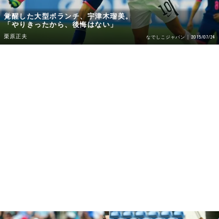
覚醒した大型ボランチ、宇津木瑠美。
「やりきったから、後悔はない」
栗原正夫
2015/07/24
なでしこジャパン