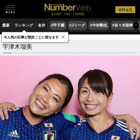
有料会員
毎日6時・11時・17時更新
最新
ランキング
名作
#甲子園
#Jリーグ
#中村剛也
#佐々木朗希
〉
×
今人気の記事が競技ごとに探せます
宇津木瑠美
関連記事
宇津木瑠美