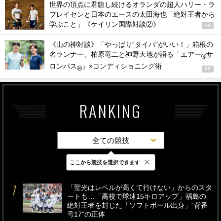
世界の頂点に君臨し続けるオランダの超人ハリー・ラ
ブレイセンと日本のエースの太田海也「絶対王者から
学ぶこと」《ケイリン国際対談②》
PR
《山の神対談》「やっぱり“タイパ”がいい！」箱根の
名ランナー、柏原竜二と神野大地が語る「エアー
サ
®
ロンパス
」×コンディショニング術
®
PR
RANKING
全ての競技
×
ここから競技を選択できます
最新
24時間
週間
「聖光はレベルが高くて行けない」からのスタ
ートも…「高校で球速15キロアップ」福島の
絶対王者を封じた「ソフトボール出身」“背番
号17”の正体