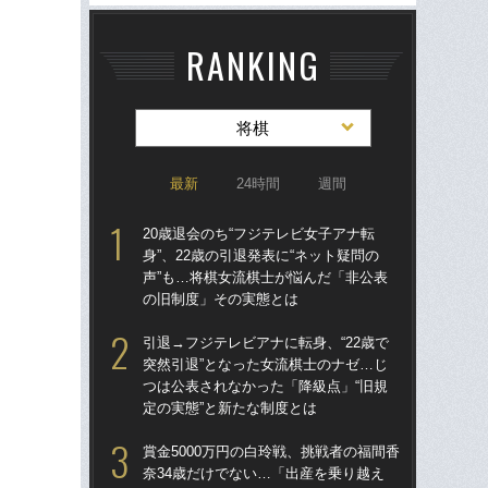
RANKING
将棋
最新
24時間
週間
20歳退会のち“フジテレビ女子アナ転
引退
身”、22歳の引退発表に“ネット疑問の
突然
声”も…将棋女流棋士が悩んだ「非公表
つは
の旧制度」その実態とは
定の
引退→フジテレビアナに転身、“22歳で
20
突然引退”となった女流棋士のナゼ…じ
身”
つは公表されなかった「降級点」“旧規
声”
定の実態”と新たな制度とは
の
賞金5000万円の白玲戦、挑戦者の福間香
賞金
奈34歳だけでない…「出産を乗り越え
奈3