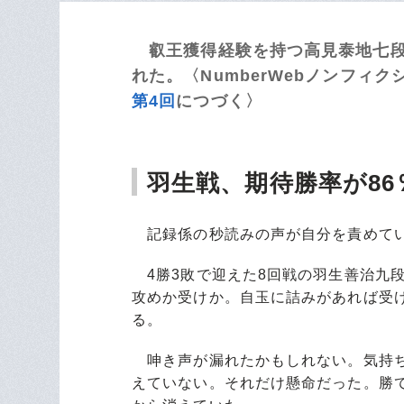
叡王獲得経験を持つ高見泰地七段（
れた。〈NumberWebノンフィ
第4回
につづく〉
羽生戦、期待勝率が86
記録係の秒読みの声が自分を責めてい
4勝3敗で迎えた8回戦の羽生善治九
攻めか受けか。自玉に詰みがあれば受
る。
呻き声が漏れたかもしれない。気持ち
えていない。それだけ懸命だった。勝