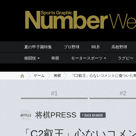
夏の甲子園特集
プロ野球
MLB
高校野球
格闘技
将棋
モータースポーツ
ラグビー
ゲーム
将棋
「C2叡王」心ないコメントに傷ついた
#1
#2
将棋PRESS
BACK NUMBER
「C2叡王」心ないコメ