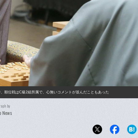
時、順位戦はC級2組所属で、心無いコメントが並んだこともあった
raph by
o News