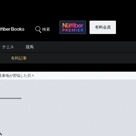
有料会員
検索
テニス
競馬
有料記事
見泰地が苦悩した日々
心