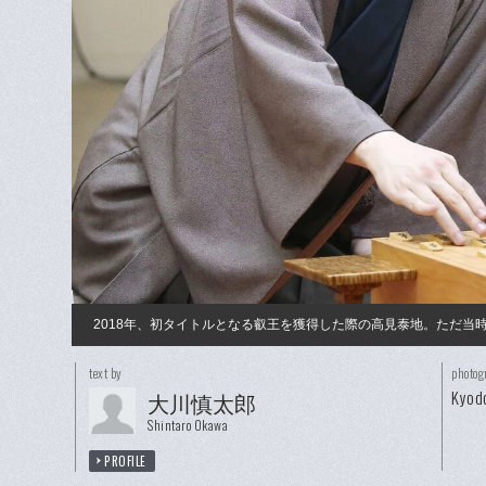
2018年、初タイトルとなる叡王を獲得した際の高見泰地。ただ当
text by
photog
Kyod
大川慎太郎
Shintaro Okawa
PROFILE