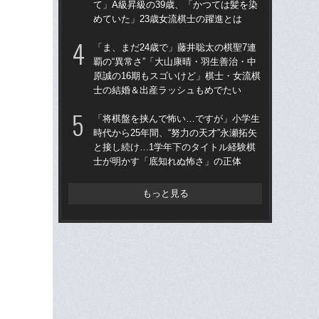
て」A級昇級の39歳、「かつては髪を染
て」
めていた」23歳女流棋士の躍進とは
めて
「ま、まだ24歳で」藤井聡太の棋聖7連
「ま
覇の“異常さ”「大山康晴・羽生善治・中
覇の
原誠の16期もスゴいけど」棋士・女流棋
原誠
士の結婚＆出産ラッシュもめでたい
士
「将棋盤を挟んで怖い…ですが」小学生
「直
時代から25年間、“努力の天才”永瀬拓矢
伊藤
と接し続け…1学年下のタイトル経験棋
く「
士が明かす「底知れぬ怖さ」の正体
か
もっと見る