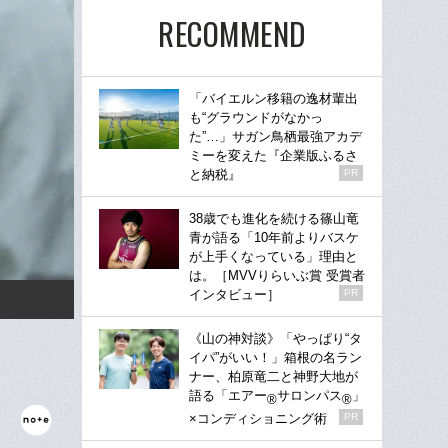
RECOMMEND
「バイエルン移籍の逸材輩出
も“グラウンドがなかっ
た”…」サガン鳥栖最強アカデ
ミーを変えた『企業版ふるさ
と納税』
PR
38歳でも進化を続ける篠山竜
青が語る「10年前よりバスケ
が上手くなっている」理由と
は。［MVVりらいぶ賞 受賞者
インタビュー］
PR
《山の神対談》「やっぱり“タ
イパ”がいい！」箱根の名ラン
ナー、柏原竜二と神野大地が
語る「エアー
サロンパス
」
®
®
×コンディショニング術
PR