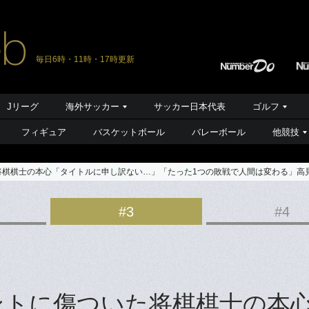
毎日6時・11時・17時更新
Jリーグ
海外サッカー
サッカー日本代表
ゴルフ
フィギュア
バスケットボール
バレーボール
他競技
将棋棋士の本心「タイトルに申し訳ない…」「たった1つの敗戦で人間は変わる」高
#3
#4
ントに傷ついた将棋棋士の本