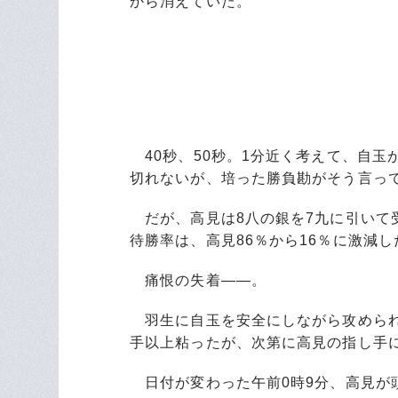
から消えていた。
40秒、50秒。1分近く考えて、自玉
切れないが、培った勝負勘がそう言っ
だが、高見は8八の銀を7九に引いて
待勝率は、高見86％から16％に激減し
痛恨の失着――。
羽生に自玉を安全にしながら攻められ
手以上粘ったが、次第に高見の指し手
日付が変わった午前0時9分、高見が