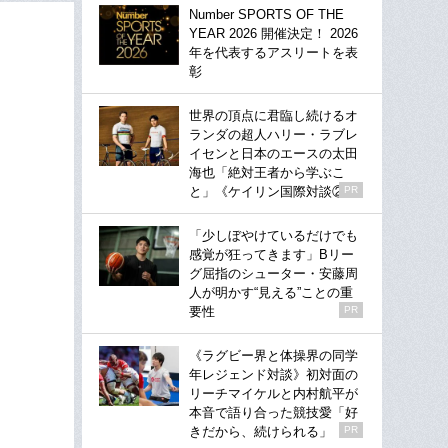
Number SPORTS OF THE
YEAR 2026 開催決定！ 2026
年を代表するアスリートを表
彰
世界の頂点に君臨し続けるオ
ランダの超人ハリー・ラブレ
イセンと日本のエースの太田
海也「絶対王者から学ぶこ
と」《ケイリン国際対談②》
PR
「少しぼやけているだけでも
感覚が狂ってきます」Bリー
グ屈指のシューター・安藤周
人が明かす“見える”ことの重
要性
PR
《ラグビー界と体操界の同学
年レジェンド対談》初対面の
リーチマイケルと内村航平が
本音で語り合った競技愛「好
きだから、続けられる」
PR