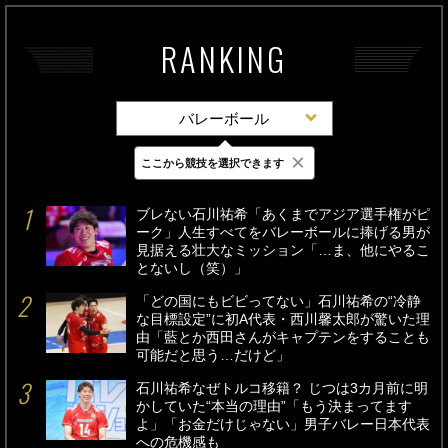
RANKING
バレーボール
×
ここから競技を選択できます
最新
24時間
週間
ブレない石川祐希「あくまでアジア選手権がピ
ーク」人生すべてをバレーボールに捧げる男が
見据える壮大なミッション「…ま、他にやるこ
とないし（笑）」
「どの国にもビビってない」石川祐希の“冷静
な目標設定”に初A代表・西川馨太郎が驚いた理
由「藍とか西田さんがキャプテンをすることも
可能だと思う…だけど」
石川祐希なぜトルコ移籍？ じつは3カ月前に明
かしていた“本当の理由”「もう決まってます
よ」「お金だけじゃない」男子バレー日本代表
への危機感も