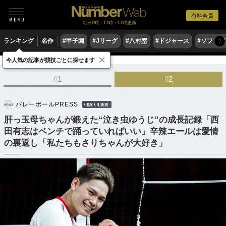
有料会員
毎日6時・11時・17時更新
ランキング
名作
#甲子園
#Jリーグ
#八村塁
#ドジャース
#ソフトバ
〉
×
今人気の記事が競技ごとに探せます
バレーボール
バレーボール日本代表
#1
#2
バレーボールPRESS
BACK NUMBER
肝っ玉母ちゃんが鍛えた“泣き虫ゆうじ”の成長記録「西
田有志はベンチで踊っていればいい」辛辣エールは愛情
の裏返し「私たちもさりちゃんが大好き」