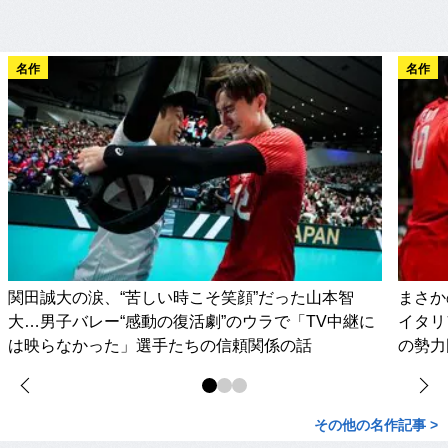
名作
名作
関田誠大の涙、“苦しい時こそ笑顔”だった山本智
まさか
大…男子バレー“感動の復活劇”のウラで「TV中継に
イタリ
は映らなかった」選手たちの信頼関係の話
の勢力
その他の名作記事 >