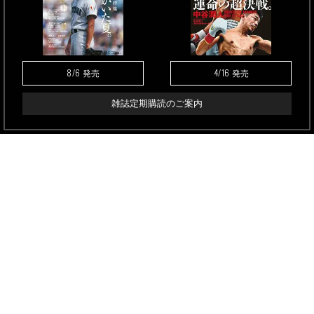
8/6
4/16
発売
発売
雑誌定期購読のご案内