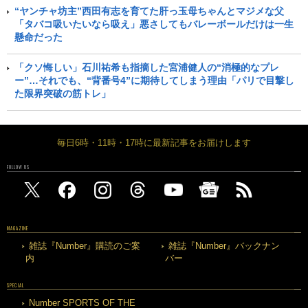
“ヤンチャ坊主”西田有志を育てた肝っ玉母ちゃんとマジメな父
「タバコ吸いたいなら吸え」悪さしてもバレーボールだけは一生
懸命だった
「クソ悔しい」石川祐希も指摘した宮浦健人の“消極的なプレ
ー”…それでも、“背番号4”に期待してしまう理由「パリで目撃し
た限界突破の筋トレ」
毎日6時・11時・17時に最新記事をお届けします
FOLLOW US
MAGAZINE
雑誌『Number』購読のご案
雑誌『Number』バックナン
内
バー
SPECIAL
Number SPORTS OF THE