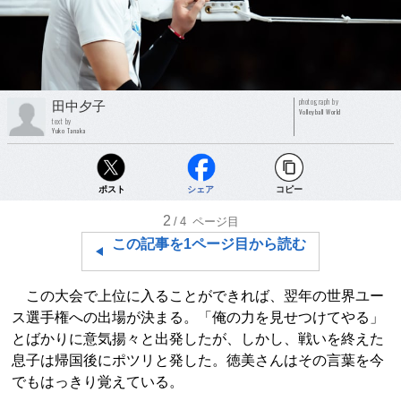
photograph by
田中夕子
Volleyball World
text by
Yuko Tanaka
ポスト
シェア
コピー
2
/4
ページ目
この記事を1ページ目から読む
この大会で上位に入ることができれば、翌年の世界ユー
ス選手権への出場が決まる。「俺の力を見せつけてやる」
とばかりに意気揚々と出発したが、しかし、戦いを終えた
息子は帰国後にポツリと発した。徳美さんはその言葉を今
でもはっきり覚えている。