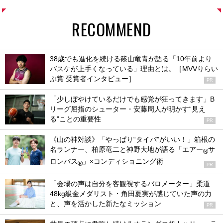
RECOMMEND
38歳でも進化を続ける篠山竜青が語る「10年前より
バスケが上手くなっている」理由とは。［MVVりらい
ぶ賞 受賞者インタビュー］
PR
「少しぼやけているだけでも感覚が狂ってきます」B
リーグ屈指のシューター・安藤周人が明かす“見え
る”ことの重要性
PR
《山の神対談》「やっぱり“タイパ”がいい！」箱根の
名ランナー、柏原竜二と神野大地が語る「エアー
サ
®
ロンパス
」×コンディショニング術
®
PR
「会場の声は自分を客観視するバロメーター」柔道
48kg級金メダリスト・角田夏実が感じていた声の力
と、声を活かした新たなミッション
PR