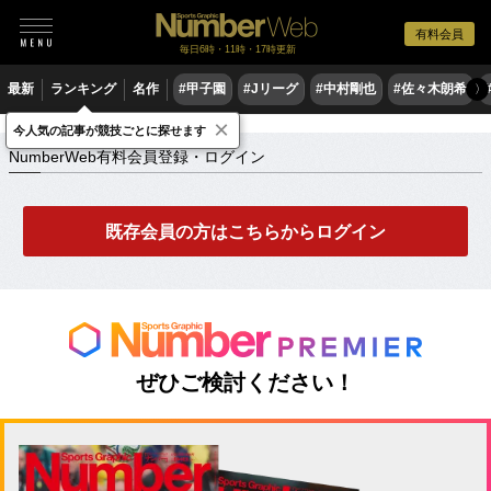
有料会員
毎日6時・11時・17時更新
最新
ランキング
名作
#甲子園
#Jリーグ
#中村剛也
#佐々木朗希
〉
×
NumberWeb有料会員登録・ログイン
今人気の記事が競技ごとに探せます
NumberWeb有料会員登録・ログイン
既存会員の方はこちらからログイン
ぜひご検討ください！