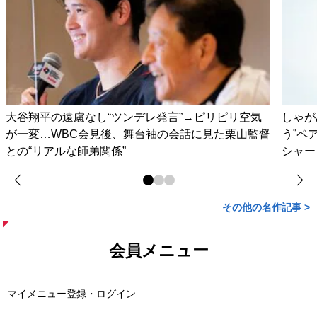
大谷翔平の遠慮なし“ツンデレ発言”→ピリピリ空気
しゃが
が一変…WBC会見後、舞台袖の会話に見た栗山監督
う”ペ
との“リアルな師弟関係”
シャー
その他の名作記事 >
会員メニュー
マイメニュー登録・ログイン