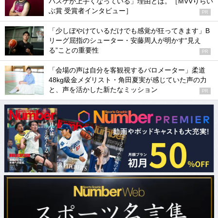
バスケが上手くなっている」理由とは。［MVVりらい
ぶ賞 受賞者インタビュー］
PR
「少しぼやけているだけでも感覚が狂ってきます」B
リーグ屈指のシューター・安藤周人が明かす“見え
る”ことの重要性
PR
「会場の声は自分を客観視するバロメーター」柔道
48kg級金メダリスト・角田夏実が感じていた声の力
と、声を活かした新たなミッション
PR