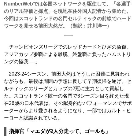
NumberWebでは各国ネットワークを駆使して、「各選手
のリアル評価と採点」を現地在住外国人記者から集めた。
今回はスコットランドの名門セルティックの前線でハード
ワークを見せる前田大然だ。（翻訳：井川洋一）
チャンピオンズリーグでのレッドカードとひざの負傷、
アジアカップ参戦による離脱、終盤戦に負ったハムストリ
ングの怪我──。
2023-24シーズン、前田大然はそうした困難に見舞われ
ながらも、最後は周囲の予想に反して早期復帰を遂げ、セ
ルティックのリーグとカップの2冠に主力として貢献し
た。スコットランド随一の名門で3シーズン目を終えた現
在26歳の日本代表は、その献身的なパフォーマンスでサポ
ーターからより愛されるようになり、一部ではカルト・ヒ
ーローと認識されている。
指揮官「マエダが2人分走って、ゴールも」