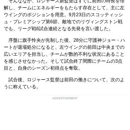
そんななか、ロジャース新監督はすぐに前田の特長を理
解し、チームにエネルギーをもたらす存在として、主に左
ウイングのポジションを用意。9月23日のスコッティッシ
ュ・プレミアシップ第6節、敵地でのリヴィングストン戦
でも、リーグ戦6試合連続となる先発を言い渡した。
序盤に旗手怜央が先制した後、28分に守護神ジョー・ハ
ートが退場処分になると、左ウイングの前田は中央までの
広いエリアを担当し、チームが数的不利な状況にあること
を感じさせなかった。そして試合終了間際にチームの3点
目と、自身のシーズン初得点を奪取。
試合後、ロジャース監督は前田の働きについて、次のよ
うに称えている。
ADVERTISEMENT