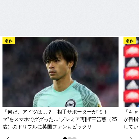
名作
名作
「何だ、アイツは…？」相手サポーターが“ミト
「キャ
マ”をスマホでググった…“プレミア再開”三笘薫（25
が目指
歳）のドリブルに英国ファンもビックリ
してい