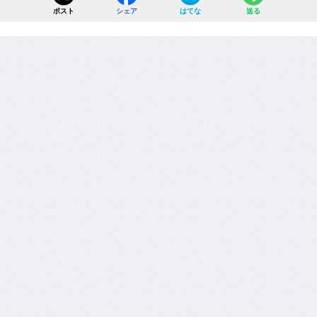
ポスト
シェア
はてな
送る