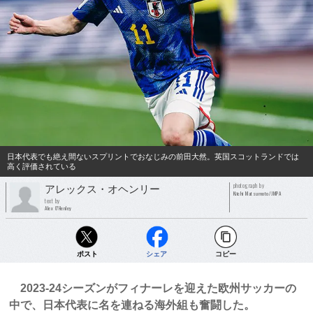
日本代表でも絶え間ないスプリントでおなじみの前田大然。英国スコットランドでは
高く評価されている
photograph by
アレックス・オヘンリー
Kiichi Matsumoto/JMPA
text by
Alex O’Henley
ポスト
シェア
コピー
2023-24シーズンがフィナーレを迎えた欧州サッカーの
中で、日本代表に名を連ねる海外組も奮闘した。