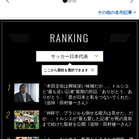
その他の名作記事 >
RANKING
サッカー日本代表
×
ここから競技を選択できます
最新
24時間
週間
「本田圭佑は興味深い候補だが…」トルシエ
と“最も近い記者”最期の対話「ありがとう、あ
りがとう」「君が日本と私をつないでくれた」
《追悼・田村修一さん》
「W杯で、ブラジルも倒せる能力は見せた。だ
が…」トルシエが“最も愛した記者”が死の直前
まで続けた取材を公開《追悼・田村修一さん》