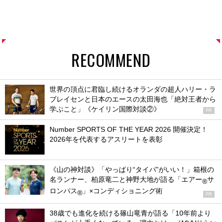
RECOMMEND
世界の頂点に君臨し続けるオランダの超人ハリー・ラ
ブレイセンと日本のエースの太田海也「絶対王者から
学ぶこと」《ケイリン国際対談②》
PR
Number SPORTS OF THE YEAR 2026 開催決定！
2026年を代表するアスリートを表彰
《山の神対談》「やっぱり“タイパ”がいい！」箱根の
名ランナー、柏原竜二と神野大地が語る「エアー
サ
®
ロンパス
」×コンディショニング術
®
PR
38歳でも進化を続ける篠山竜青が語る「10年前より