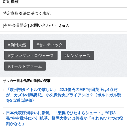
対応機種
特定商取引法に基づく表記
[有料会員限定] お問い合わせ・Ｑ＆Ａ
#前田大然
#セルティック
#ブレンダン・ロジャース
#レンジャーズ
#オールドファーム
サッカー日本代表の前後の記事
「欧州初タイトルで嬉しい」“22.1億円のMF”守田英正は4点だ
が…カズや相馬勇紀、小久保怜央ブライアンは？〈ポルトガル勢
を5点満点評価〉
日本代表序列争いに新風…「巣鴨でひたすらシュート」“9戦8
発”中村敬斗に小川航基、橋岡大樹とは何者か「それもひとつの役
割かなと」