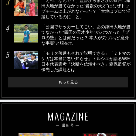
「えっ、なんで？」監督からまさかの宣告…鎌
田大地が勝てなかった“愛媛の天才”はなぜトッ
プチームに上がれなかった？「大地はプロで活
躍しているのに…と」
「公園でサッカーしてこい」あの鎌田大地が勝
てなかった“四国の天才少年”がぶつかった「プ
ロの壁」とは何だった？ 本人が気づいた“意外
な事実”と現在地
「モリタ落選もそれで説明できる」「ミトマの
ケガは本当に悪い知らせ」トルシエが語るW杯
日本代表選考「決断を信頼すべき」森保監督が
優先した課題とは
もっと見る
MAGAZINE
最新号