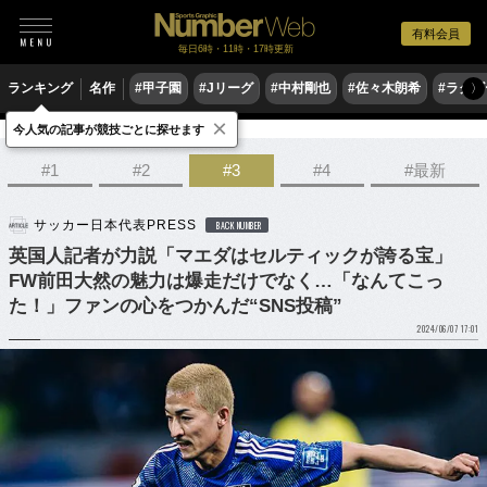
有料会員
毎日6時・11時・17時更新
ランキング
名作
#甲子園
#Jリーグ
#中村剛也
#佐々木朗希
#ラグ
〉
×
今人気の記事が競技ごとに探せます
サッカー
サッカー日本代表
#1
#2
#3
#4
#最新
サッカー日本代表PRESS
BACK NUMBER
英国人記者が力説「マエダはセルティックが誇る宝」
FW前田大然の魅力は爆走だけでなく…「なんてこっ
た！」ファンの心をつかんだ“SNS投稿”
2024/06/07 17:01