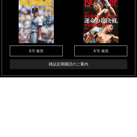
8/6
4/16
発売
発売
雑誌定期購読のご案内