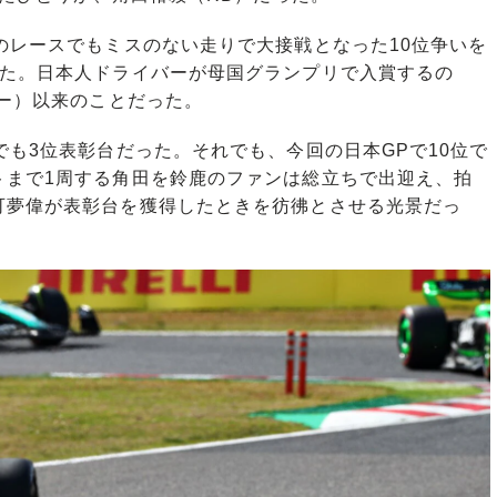
のレースでもミスのない走りで大接戦となった10位争いを
した。日本人ドライバーが母国グランプリで入賞するの
バー）以来のことだった。
も3位表彰台だった。それでも、今回の日本GPで10位で
トまで1周する角田を鈴鹿のファンは総立ちで出迎え、拍
可夢偉が表彰台を獲得したときを彷彿とさせる光景だっ