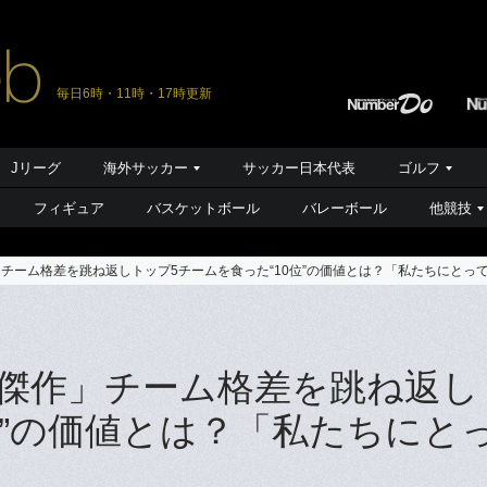
毎日6時・11時・17時更新
Jリーグ
海外サッカー
サッカー日本代表
ゴルフ
フィギュア
バスケットボール
バレーボール
他競技
チーム格差を跳ね返しトップ5チームを食った“10位”の価値とは？「私たちにとっ
傑作」チーム格差を跳ね返し
位”の価値とは？「私たちにと