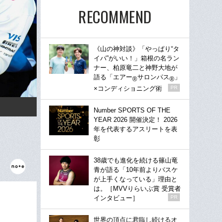
RECOMMEND
《山の神対談》「やっぱり“タ
イパ”がいい！」箱根の名ラン
ナー、柏原竜二と神野大地が
語る「エアー
サロンパス
」
®
®
×コンディショニング術
PR
Number SPORTS OF THE
YEAR 2026 開催決定！ 2026
年を代表するアスリートを表
彰
38歳でも進化を続ける篠山竜
青が語る「10年前よりバスケ
が上手くなっている」理由と
は。［MVVりらいぶ賞 受賞者
インタビュー］
PR
世界の頂点に君臨し続けるオ