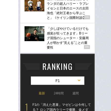
ランダの超人ハリー・ラブレ
イセンと日本のエースの太田
海也「絶対王者から学ぶこ
と」《ケイリン国際対談②》
PR
「少しぼやけているだけでも
感覚が狂ってきます」Bリー
グ屈指のシューター・安藤周
人が明かす“見える”ことの重
要性
PR
RANKING
F1
最新
24時間
週間
F1の「消えた悪童」マゼピンは今何して
「
る？ ロシア国内ラリーで優勝、金メダ
ス