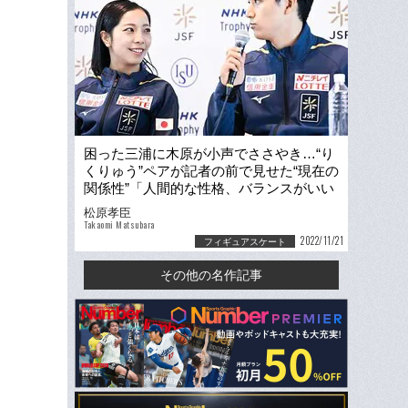
困った三浦に木原が小声でささやき…“り
くりゅう”ペアが記者の前で見せた“現在の
関係性”「人間的な性格、バランスがいい
のかな」
松原孝臣
Takaomi Matsubara
2022/11/21
フィギュアスケート
その他の名作記事