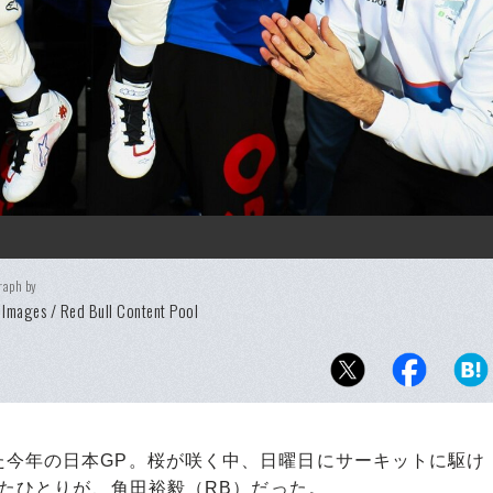
raph by
 Images / Red Bull Content Pool
今年の日本GP。桜が咲く中、日曜日にサーキットに駆け
せたひとりが、角田裕毅（RB）だった。