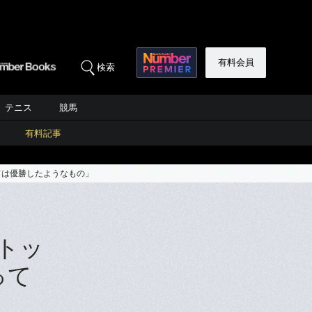
有料会員
検索
テニス
競馬
有料記事
ては優勝したようなもの」
トッ
って