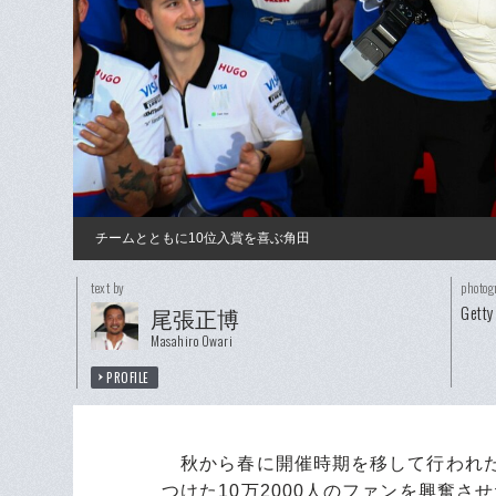
チームとともに10位入賞を喜ぶ角田
text by
photog
Getty
尾張正博
Masahiro Owari
PROFILE
秋から春に開催時期を移して行われた
つけた10万2000人のファンを興奮さ