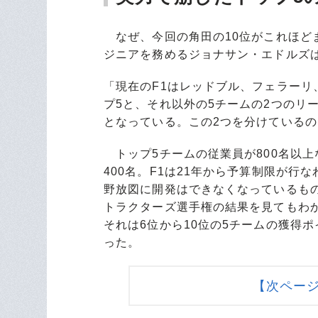
なぜ、今回の角田の10位がこれほど
ジニアを務めるジョナサン・エドルズ
「現在のF1はレッドブル、フェラー
プ5と、それ以外の5チームの2つのリ
となっている。この2つを分けている
トップ5チームの従業員が800名以上
400名。F1は21年から予算制限が
野放図に開発はできなくなっているも
トラクターズ選手権の結果を見てもわか
それは6位から10位の5チームの獲得
った。
【次ペー