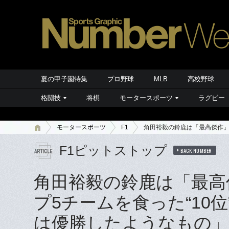
夏の甲子園特集
プロ野球
MLB
高校野球
格闘技
将棋
モータースポーツ
ラグビー
モータースポーツ
F1
角田裕毅の鈴鹿は「最高傑作」
F1ピットストップ
BACK NUMBER
角田裕毅の鈴鹿は「最高
プ5チームを食った“10
は優勝したようなもの」