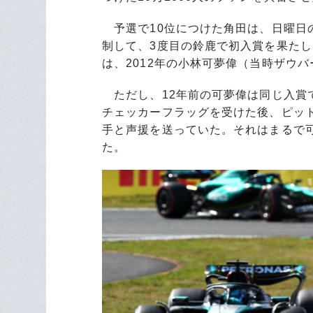
予選で10位につけた角田は、日曜日
制して、3度目の鈴鹿で初入賞を果た
は、2012年の小林可夢偉（当時ザウ
ただし、12年前の可夢偉は同じ入賞で
チェッカーフラッグを受けた後、ピッ
手と声援を送っていた。それはまるで
た。