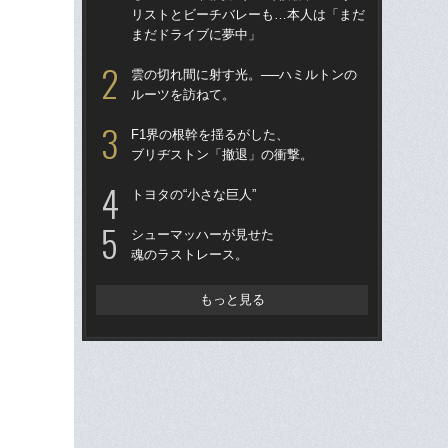
リストとビーチバレーも…本人は「まだ
イ
まだドライブに夢中」
一
雲の切れ間に射す光。──ハミルトンの
S
ルーツを訪ねて。
る
F1界の根幹を揺るがした、
「
ブリヂストン「撤退」の衝撃。
1
に届
トヨタの“小さな巨人”
を
シューマッハーが見せた
ロ
魂のラストレース。
逆
〈セ
もっと見る
を
ナと
の