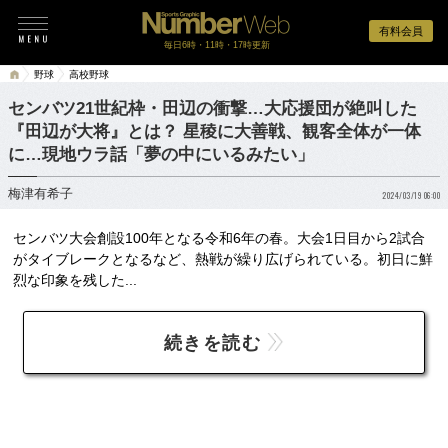
有料会員
毎日6時・11時・17時更新
野球
高校野球
センバツ21世紀枠・田辺の衝撃…大応援団が絶叫した
『田辺が大将』とは？ 星稜に大善戦、観客全体が一体
に…現地ウラ話「夢の中にいるみたい」
梅津有希子
2024/03/19 06:00
センバツ大会創設100年となる令和6年の春。大会1日目から2試合
がタイブレークとなるなど、熱戦が繰り広げられている。初日に鮮
烈な印象を残した...
続きを読む