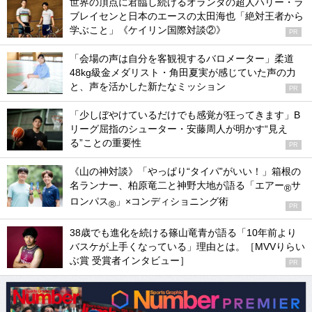
世界の頂点に君臨し続けるオランダの超人ハリー・ラ
ブレイセンと日本のエースの太田海也「絶対王者から
学ぶこと」《ケイリン国際対談②》
PR
「会場の声は自分を客観視するバロメーター」柔道
48kg級金メダリスト・角田夏実が感じていた声の力
と、声を活かした新たなミッション
PR
「少しぼやけているだけでも感覚が狂ってきます」B
リーグ屈指のシューター・安藤周人が明かす“見え
る”ことの重要性
PR
《山の神対談》「やっぱり“タイパ”がいい！」箱根の
名ランナー、柏原竜二と神野大地が語る「エアー
サ
®
ロンパス
」×コンディショニング術
®
PR
38歳でも進化を続ける篠山竜青が語る「10年前より
バスケが上手くなっている」理由とは。［MVVりらい
ぶ賞 受賞者インタビュー］
PR