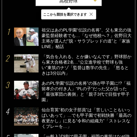
高校野球
×
ここから競技を選択できます
最新
24時間
週間
祖父はあのPL学園“伝説の名将”、父も東北の強
豪監督経験者でも…「なぜ他校へ？」佐野日大
主将が選んだ“脱・サラブレッドの道”と「家族
LINE」秘話
「気合を入れる、とか嫌いなんです」野球部か
ら東大合格者2名…“公立進学校で野球も強
い”東筑のナゾ「監督は数学の先生」「怒ると
きは3分以内」
あのPL学園“伝説の名将”の孫が甲子園に!?「福
留孝介の付き人」“PLの子”だった父が語った
「最強軍団の裏側」と「親子3代で目指す甲子
園」
仙台育英“初の女子部員”は「苦しいこともいっ
ぱいあって」…でも甲子園で初戦快勝「最高の
夜更かし」に見る“令和の組織力”「ストレスな
くプレーを…」
「一般入試9割で甲子園」福岡の東筑はなぜ強