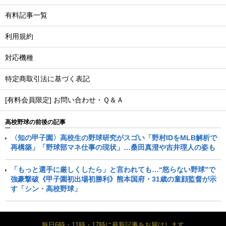
有料記事一覧
利用規約
対応機種
特定商取引法に基づく表記
[有料会員限定] お問い合わせ・Ｑ＆Ａ
高校野球の前後の記事
〈知の甲子園〉高校生の野球研究がスゴい「野村IDをMLB解析で
再構築」「野球部マネ仕事の現状」…桑田真澄や吉井理人の姿も
「もっと選手に厳しくしたら」と言われても…“怒らない野球”で
強豪撃破《甲子園初出場初勝利》熊本国府・31歳の童顔監督が示
す「シン・高校野球」
毎日6時・11時・17時に最新記事をお届けします