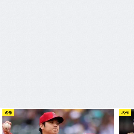
名作
名作