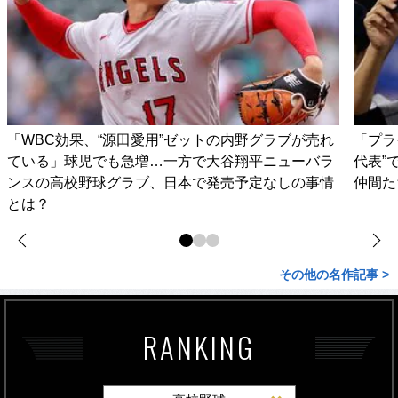
「WBC効果、“源田愛用”ゼットの内野グラブが売れ
「プラ
ている」球児でも急増…一方で大谷翔平ニューバラ
代表”
ンスの高校野球グラブ、日本で発売予定なしの事情
仲間た
とは？
その他の名作記事 >
RANKING