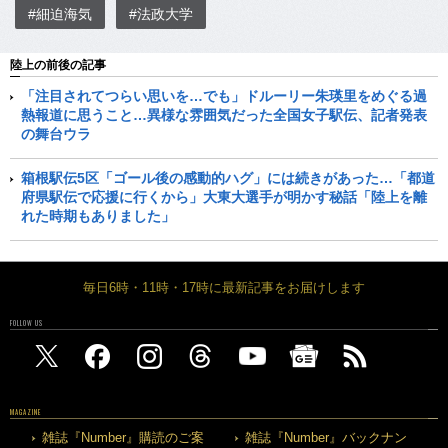
#細迫海気
#法政大学
陸上の前後の記事
「注目されてつらい思いを…でも」ドルーリー朱瑛里をめぐる過
熱報道に思うこと…異様な雰囲気だった全国女子駅伝、記者発表
の舞台ウラ
箱根駅伝5区「ゴール後の感動的ハグ」には続きがあった…「都道
府県駅伝で応援に行くから」大東大選手が明かす秘話「陸上を離
れた時期もありました」
毎日6時・11時・17時に最新記事をお届けします
FOLLOW US
MAGAZINE
雑誌『Number』購読のご案
雑誌『Number』バックナン