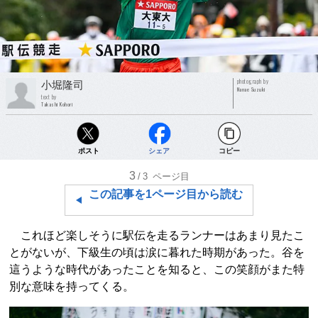
photograph by
小堀隆司
Nanae Suzuki
text by
Takashi Kohori
ポスト
シェア
コピー
3
/3
ページ目
この記事を1ページ目から読む
これほど楽しそうに駅伝を走るランナーはあまり見たこ
とがないが、下級生の頃は涙に暮れた時期があった。谷を
這うような時代があったことを知ると、この笑顔がまた特
別な意味を持ってくる。