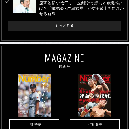
原晋監督が“女子チーム創設”で語った危機感と
は？「箱根駅伝の異端児」が女子陸上界に吹か
せる新風
もっと見る
MAGAZINE
最新号
8/6
4/16
発売
発売