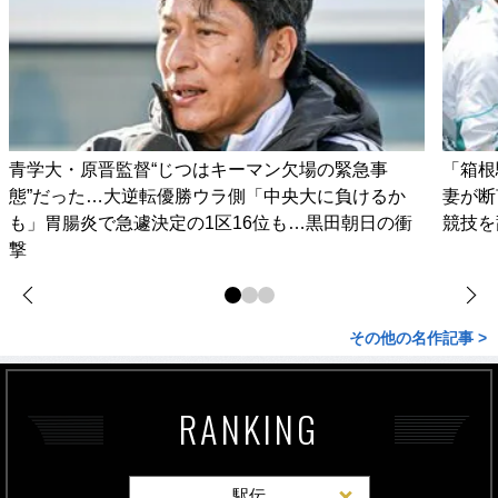
青学大・原晋監督“じつはキーマン欠場の緊急事
「箱根
態”だった…大逆転優勝ウラ側「中央大に負けるか
妻が
も」胃腸炎で急遽決定の1区16位も…黒田朝日の衝
競技を
撃
その他の名作記事 >
RANKING
駅伝