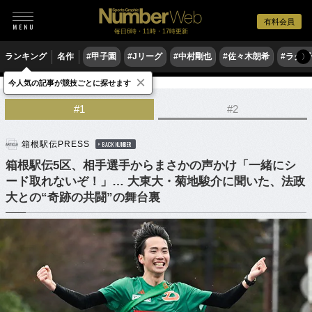
有料会員
毎日6時・11時・17時更新
ランキング
名作
#甲子園
#Jリーグ
#中村剛也
#佐々木朗希
#ラグ
〉
×
今人気の記事が競技ごとに探せます
陸上
駅伝
#1
#2
箱根駅伝PRESS
BACK NUMBER
箱根駅伝5区、相手選手からまさかの声かけ「一緒にシ
ード取れないぞ！」… 大東大・菊地駿介に聞いた、法政
大との“奇跡の共闘”の舞台裏