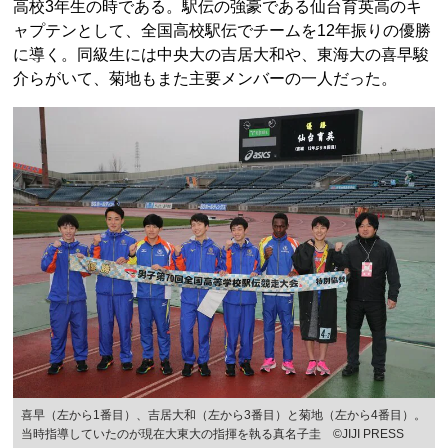
高校3年生の時である。駅伝の強豪である仙台育英高のキ
ャプテンとして、全国高校駅伝でチームを12年振りの優勝
に導く。同級生には中央大の吉居大和や、東海大の喜早駿
介らがいて、菊地もまた主要メンバーの一人だった。
喜早（左から1番目）、吉居大和（左から3番目）と菊地（左から4番目）。
当時指導していたのが現在大東大の指揮を執る真名子圭 ©JIJI PRESS