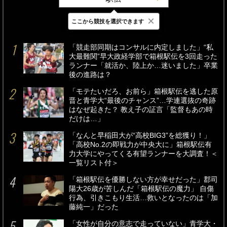
×
ここから競技を選択できます
最新
24時間
週間
「競走部同期はコンサルに内定しました」“私
大最難関”早大政経学部で箱根駅伝を3回走った
ランナー「就活か、陸上か…迷いました」卒業
後の進路は？
「モテたいだろ、お前ら」箱根駅伝を逃した原
晋と青学大“最後のチャンス”…学連選抜の奇跡
はなぜ起きた？ 教え子の証言「監督もあの時
だけは…」
「なんと早稲田大が“高校BIG3”を総獲り！」
「高校No.2の即戦力が中央大に」箱根駅伝有
力大学にやってくる有望ランナーを大調査！＜
一覧リスト付＞
「箱根駅伝を優勝しない方が幸せだった」郡司
陽大26歳が苦しんだ「箱根駅伝の魔力」 自傷
行為、引きこもり生活…救いとなったのは「加
藤純一」だった
「女性が自分の意志で走っていない」青学大・