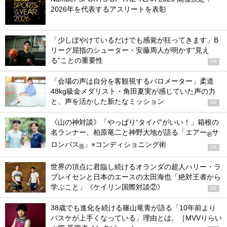
2026年を代表するアスリートを表彰
「少しぼやけているだけでも感覚が狂ってきます」B
リーグ屈指のシューター・安藤周人が明かす“見え
る”ことの重要性
PR
「会場の声は自分を客観視するバロメーター」柔道
48kg級金メダリスト・角田夏実が感じていた声の力
と、声を活かした新たなミッション
PR
《山の神対談》「やっぱり“タイパ”がいい！」箱根の
名ランナー、柏原竜二と神野大地が語る「エアー
サ
®
ロンパス
」×コンディショニング術
®
PR
世界の頂点に君臨し続けるオランダの超人ハリー・ラ
ブレイセンと日本のエースの太田海也「絶対王者から
学ぶこと」《ケイリン国際対談②》
PR
38歳でも進化を続ける篠山竜青が語る「10年前より
バスケが上手くなっている」理由とは。［MVVりらい