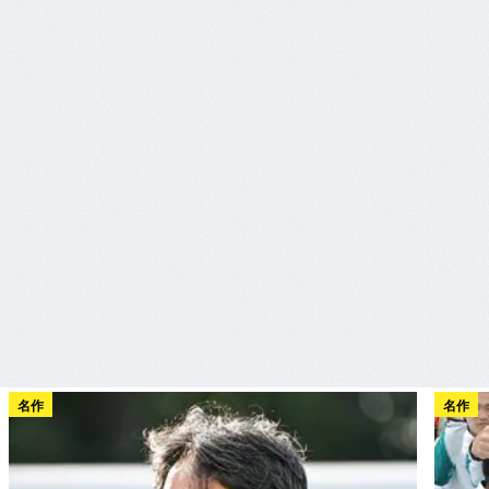
名作
名作