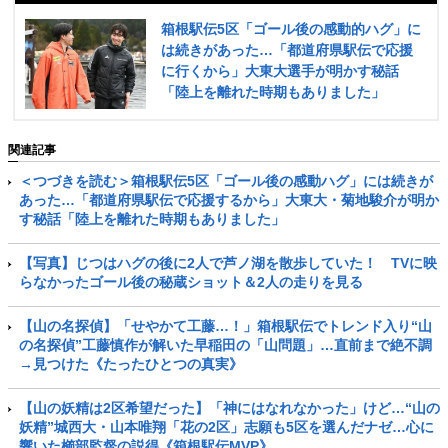
箱根駅伝5区「ゴール後の感動的ハグ」に
は続きがあった…「都道府県駅伝で応援
に行くから」大東大選手が明かす秘話
「陸上を離れた時期もありました」
関連記事
＜つづきを読む＞箱根駅伝5区「ゴール後の感動ハグ」には続きが
あった…「都道府県駅伝で応援するから」大東大・菊地駿介が明か
す秘話「陸上を離れた時期もありました」
【写真】じつはハグの後に2人で芦ノ湖を散歩していた！ TVに映
らなかったゴール後の秘蔵ショット＆2人の走りを見る
【山の名探偵】「せやかて工藤…！」箱根駅伝でトレンド入り“山
の名探偵”工藤慎作が解いた早稲田の「山問題」…直前まで絶不調
→見つけた《たったひとつの真実》
【山の妖精は2区希望だった】「神にはなれなかった」けど…“山の
妖精”城西大・山本唯翔「花の2区」志願も5区を選んだナゼ…心に
響いた櫛部監督の説得《箱根駅伝MVP》