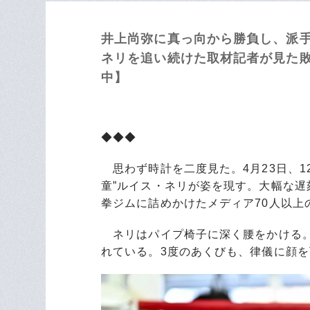
井上尚弥に真っ向から勝負し、派手
ネリを追い続けた取材記者が見た敗
中】
◆◆◆
思わず時計を二度見た。4月23日、12
童”ルイス・ネリが姿を現す。大幅な
拳ジムに詰めかけたメディア70人以上
ネリはパイプ椅子に深く腰をかける。
れている。3度のあくびも、律儀に顔