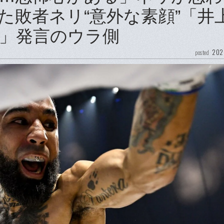
た敗者ネリ“意外な素顔”「井
」発言のウラ側
202
posted