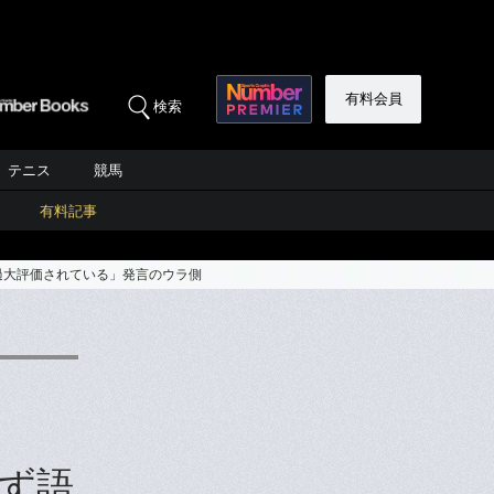
有料会員
検索
テニス
競馬
有料記事
過大評価されている」発言のウラ側
ず語