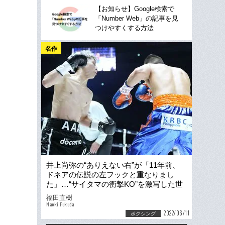
【お知らせ】Google検索で
「Number Web」の記事を見
つけやすくする方法
名作
井上尚弥の“ありえない右”が「11年前、
ドネアの伝説の左フックと重なりまし
た」…“サイタマの衝撃KO”を激写した世
界的カメラマンの証言
福田直樹
Naoki Fukuda
2022/06/11
ボクシング