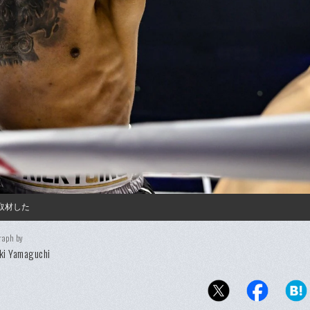
取材した
raph by
ki Yamaguchi