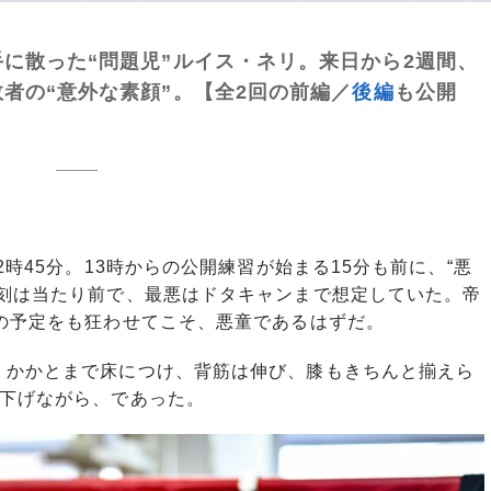
に散った“問題児”ルイス・ネリ。来日から2週間、
者の“意外な素顔”。【全2回の前編／
後編
も公開
時45分。13時からの公開練習が始まる15分も前に、“悪
遅刻は当たり前で、最悪はドタキャンまで想定していた。帝
の予定をも狂わせてこそ、悪童であるはずだ。
かかとまで床につけ、背筋は伸び、膝もきちんと揃えら
を下げながら、であった。