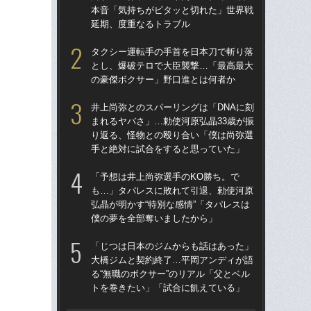
本音「気持ちがピタッと切れた」世界戦
んな
延期、度重なるトラブル
報
た
タクシー運転手の手首を日本刀で斬り落
とし、爆破テロで大臣襲撃…「最高最大
ヤク
の豪傑ボクサー」野口進とは何者か
サー
女優
井上尚弥とのスパーリングは「DNAに刻
り
まれるヤバさ」…勅使河原弘晶33歳が振
り返る、怪物との殴り合い「僕は尚弥選
「3
手と絶対に試合をすると思っていた」
くべ
田
「予想は井上尚弥選手のKO勝ち。で
チ
も…」タパレスに敗れて引退、勅使河原
弘晶が明かす“特別な感情”「タパレスは
「
僕の夢を全部奪いましたから」
終了
本
「じつは日本のジムからも話はあった」
延
大橋ジムと契約終了…平岡アンディが語
る“無職のボクサー”のリアル「父とベル
試合
トを巻きたい」「試合に飢えている」
て
レー