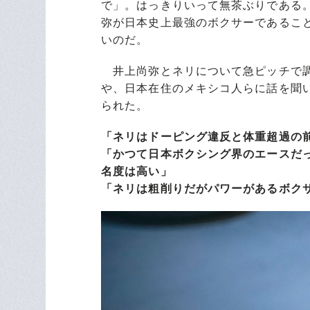
で」。はっきりいって無茶ぶりである
弥が日本史上最強のボクサーであるこ
いのだ。
井上尚弥とネリについて急ピッチで調
や、日本在住のメキシコ人らに話を聞
られた。
「ネリはドーピング違反と体重超過の
「かつて日本ボクシング界のエースだ
名度は高い」
「ネリは粗削りだがパワーがあるボク