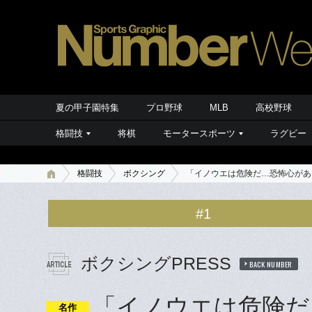
夏の甲子園特集
プロ野球
MLB
高校野球
格闘技
将棋
モータースポーツ
ラグビー
格闘技
ボクシング
「イノウエは危険だ…恐怖心があ
#1
ボクシングPRESS
BACK NUMBER
「イノウエは危険だ
名作