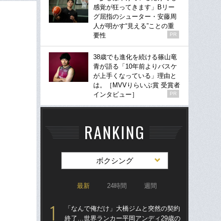
感覚が狂ってきます」Bリー
グ屈指のシューター・安藤周
人が明かす“見える”ことの重
要性
PR
38歳でも進化を続ける篠山竜
青が語る「10年前よりバスケ
が上手くなっている」理由と
は。［MVVりらいぶ賞 受賞者
インタビュー］
PR
RANKING
ボクシング
最新
24時間
週間
「なんで俺だけ」大橋ジムと突然の契約
驚き
終了…世界ランカー平岡アンディ29歳の
ゴル