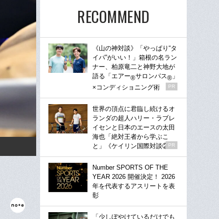
RECOMMEND
《山の神対談》「やっぱり“タ
イパ”がいい！」箱根の名ラン
ナー、柏原竜二と神野大地が
語る「エアー
サロンパス
」
®
®
×コンディショニング術
PR
世界の頂点に君臨し続けるオ
ランダの超人ハリー・ラブレ
イセンと日本のエースの太田
海也「絶対王者から学ぶこ
と」《ケイリン国際対談②》
PR
Number SPORTS OF THE
YEAR 2026 開催決定！ 2026
年を代表するアスリートを表
彰
「少しぼやけているだけでも