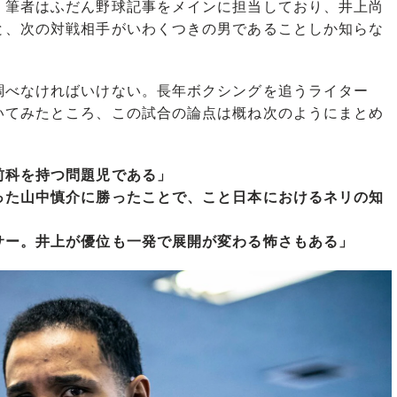
。筆者はふだん野球記事をメインに担当しており、井上尚
と、次の対戦相手がいわくつきの男であることしか知らな
べなければいけない。長年ボクシングを追うライター
いてみたところ、この試合の論点は概ね次のようにまとめ
前科を持つ問題児である」
った山中慎介に勝ったことで、こと日本におけるネリの知
サー。井上が優位も一発で展開が変わる怖さもある」