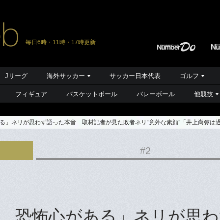
毎日6時・11時・17時更新
Jリーグ
海外サッカー
サッカー日本代表
ゴルフ
フィギュア
バスケットボール
バレーボール
他競技
る」ネリが思わず語った本音…取材記者が見た敗者ネリ“意外な素顔”「井上尚弥は
#2
…恐怖心がある」ネリが思わ