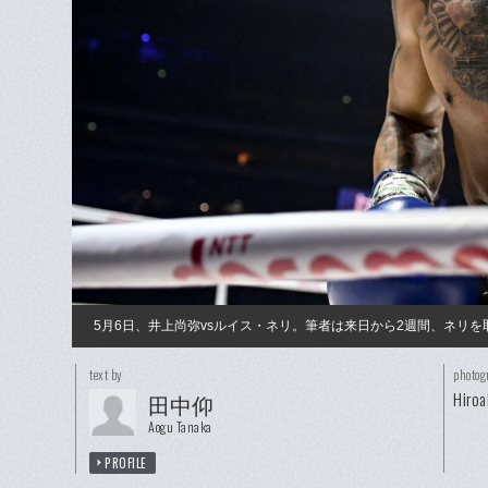
5月6日、井上尚弥vsルイス・ネリ。筆者は来日から2週間、ネリを
text by
photog
Hiroa
田中仰
Aogu Tanaka
PROFILE