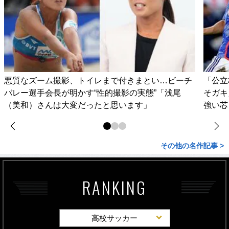
悪質なズーム撮影、トイレまで付きまとい…ビーチ
「公立
バレー選手会長が明かす“性的撮影の実態”「浅尾
そガキ
（美和）さんは大変だったと思います」
強い芯
その他の名作記事 >
RANKING
高校サッカー