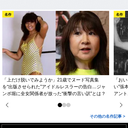
名作
名作
「上だけ脱いでみようか」21歳でヌード写真集
「おい
を“出版させられた”アイドルレスラーの告白…ジャ
い”張
ンボ堀に全女関係者が放った“衝撃の言い訳”とは？
アント
その他の名作記事 >