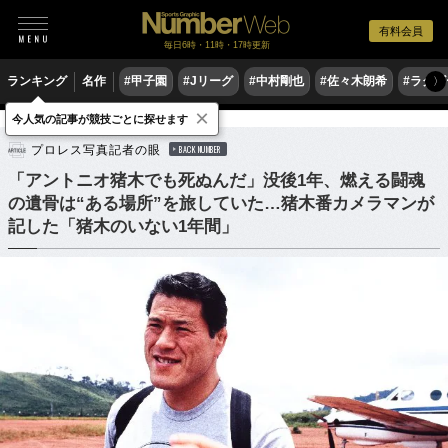
有料会員
毎日6時・11時・17時更新
ランキング
名作
#甲子園
#Jリーグ
#中村剛也
#佐々木朗希
#ラグ
〉
×
今人気の記事が競技ごとに探せます
格闘技
プロレス
プロレス写真記者の眼
BACK NUMBER
「アントニオ猪木でも死ぬんだ」没後1年、燃える闘魂
の遺骨は“ある場所”を旅していた…猪木番カメラマンが
記した「猪木のいない1年間」