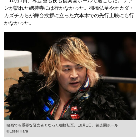
10月1日、私は昼も夜も後楽園ホールで過ごした。ファ
ンが訪れた總持寺には行かなかった。棚橋弘至やオカダ・
カズチカらが舞台挨拶に立った六本木での先行上映にも行
かなかった。
映画でも重要な証言者となった棚橋弘至。10月1日、後楽園ホール
©Essei Hara