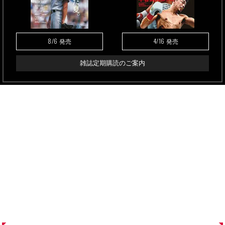
8/6
4/16
発売
発売
雑誌定期購読のご案内