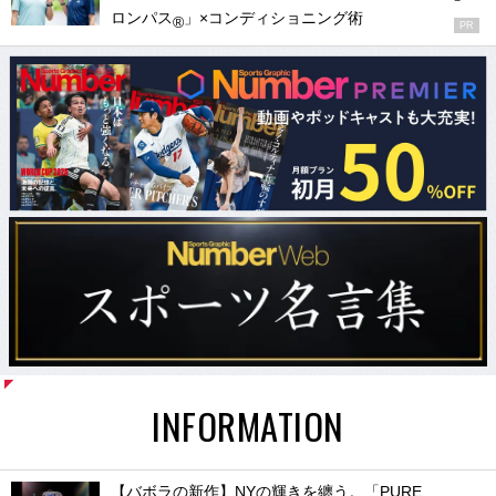
ロンパス
」×コンディショニング術
®
PR
INFORMATION
【バボラの新作】NYの輝きを纏う。「PURE