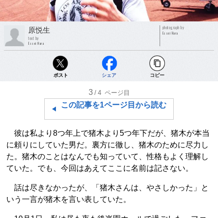
photograph by
原悦生
Essei Hara
text by
Essei Hara
ポスト
シェア
コピー
3
/4
ページ目
この記事を1ページ目から読む
彼は私より8つ年上で猪木より5つ年下だが、猪木が本当
に頼りにしていた男だ。裏方に徹し、猪木のために尽力し
た。猪木のことはなんでも知っていて、性格もよく理解し
ていた。でも、今回はあえてここに名前は記さない。
話は尽きなかったが、「猪木さんは、やさしかった」と
いう一言が猪木を言い表していた。