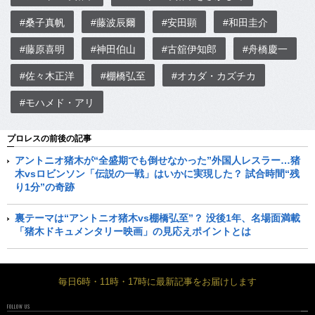
#桑子真帆
#藤波辰爾
#安田顕
#和田圭介
#藤原喜明
#神田伯山
#古舘伊知郎
#舟橋慶一
#佐々木正洋
#棚橋弘至
#オカダ・カズチカ
#モハメド・アリ
プロレスの前後の記事
アントニオ猪木が“全盛期でも倒せなかった”外国人レスラー…猪
木vsロビンソン「伝説の一戦」はいかに実現した？ 試合時間“残
り1分”の奇跡
裏テーマは“アントニオ猪木vs棚橋弘至”？ 没後1年、名場面満載
「猪木ドキュメンタリー映画」の見応えポイントとは
毎日6時・11時・17時に最新記事をお届けします
FOLLOW US