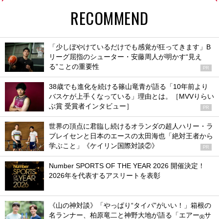
RECOMMEND
「少しぼやけているだけでも感覚が狂ってきます」B
リーグ屈指のシューター・安藤周人が明かす“見え
る”ことの重要性
PR
38歳でも進化を続ける篠山竜青が語る「10年前より
バスケが上手くなっている」理由とは。［MVVりらい
ぶ賞 受賞者インタビュー］
PR
世界の頂点に君臨し続けるオランダの超人ハリー・ラ
ブレイセンと日本のエースの太田海也「絶対王者から
学ぶこと」《ケイリン国際対談②》
PR
Number SPORTS OF THE YEAR 2026 開催決定！
2026年を代表するアスリートを表彰
《山の神対談》「やっぱり“タイパ”がいい！」箱根の
名ランナー、柏原竜二と神野大地が語る「エアー
サ
®