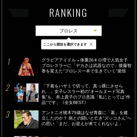
RANKING
プロレス
×
ここから競技を選択できます
最新
24時間
週間
グラビアアイドル→体重26キロ増で人気女子
プロレスラーに「デカさは武器なので」後藤智
香を変えた“プロレス一本で生きていく”覚悟
「下着をハサミで切って、真っ裸にさせら
れ…」女子レスラー初の“オールヌード写真
集”も、井上貴子のプロ意識「私にとっては“作
品”です」《全女BEST》
アントニオ猪木79歳はなぜ青森に「墓」を建
立したのか？ 病との闘いと亡き“ズッコさん”へ
の思い「まだ、お迎えが来てくれないよ」