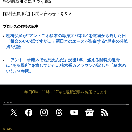
特定商取引法に基づく表記
[有料会員限定] お問い合わせ・Ｑ＆Ａ
プロレスの前後の記事
棚橋弘至が“アントニオ猪木の等身大パネル”を道場から外した日
「都合のいい話ですが…」新日本のエースが告白する“歴史の分岐
点”の話
「アントニオ猪木でも死ぬんだ」没後1年、燃える闘魂の遺骨
は“ある場所”を旅していた…猪木番カメラマンが記した「猪木の
いない1年間」
毎日6時・11時・17時に最新記事をお届けします
FOLLOW US
MAGAZINE