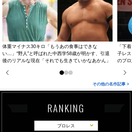
体重マイナス30キロ「もうあの食事はできな
「下着
い…」“野人”と呼ばれた中西学58歳が明かす、引退
子レス
後のリアルな現在「それでも生きていかなあかん」
のプロ
その他の名作記事 >
RANKING
プロレス