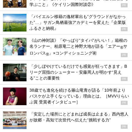
学ぶこと」《ケイリン国際対談②》
PR
「バイエルン移籍の逸材輩出も“グラウンドがなかっ
た”…」サガン鳥栖最強アカデミーを変えた『企業版
ふるさと納税』
PR
《山の神対談》「やっぱり“タイパ”がいい！」箱根の
名ランナー、柏原竜二と神野大地が語る「エアー
サ
®
ロンパス
」×コンディショニング術
®
PR
「少しぼやけているだけでも感覚が狂ってきます」B
リーグ屈指のシューター・安藤周人が明かす“見え
る”ことの重要性
PR
38歳でも進化を続ける篠山竜青が語る「10年前より
バスケが上手くなっている」理由とは。［MVVりらい
ぶ賞 受賞者インタビュー］
PR
「安定した場所にとどまれば成長は止まる」西内悠人
が故郷・高知で次世代へ伝えた“挑戦する力”
PR