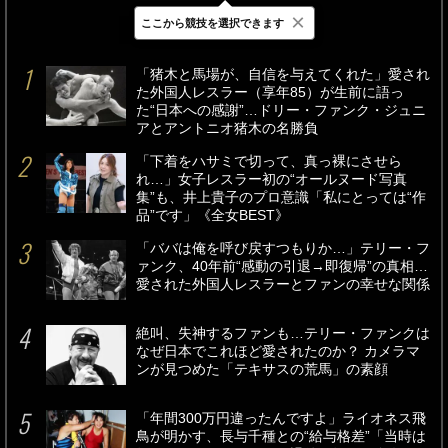
×
ここから競技を選択できます
最新
24時間
週間
「猪木と馬場が、自信を与えてくれた」愛され
た外国人レスラー（享年85）が生前に語っ
た“日本への感謝”…ドリー・ファンク・ジュニ
アとアントニオ猪木の名勝負
「下着をハサミで切って、真っ裸にさせら
れ…」女子レスラー初の“オールヌード写真
集”も、井上貴子のプロ意識「私にとっては“作
品”です」《全女BEST》
「ババは俺を呼び戻すつもりか…」テリー・フ
ァンク、40年前“感動の引退→即復帰”の真相…
愛された外国人レスラーとファンの幸せな関係
絶叫、失神するファンも…テリー・ファンクは
なぜ日本でこれほど愛されたのか？ カメラマ
ンが見つめた「テキサスの荒馬」の素顔
「年間300万円違ったんですよ」ライオネス飛
鳥が明かす、長与千種との“給与格差”「当時は