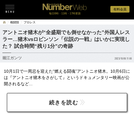
有料会員
毎日6時・11時・17時更新
格闘技
プロレス
アントニオ猪木が“全盛期でも倒せなかった”外国人レス
ラー…猪木vsロビンソン「伝説の一戦」はいかに実現し
た？ 試合時間“残り1分”の奇跡
堀江ガンツ
2023/10/06 11:00
10月1日で一周忌を迎えた“燃える闘魂”アントニオ猪木。10月6日に
は『アントニオ猪木をさがして』というドキュメンタリー映画が公
開されるなど...
続きを読む