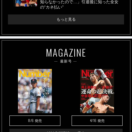
知らなかったので…」引退後に知った全女
の“カネ払い”
もっと見る
MAGAZINE
最新号
8/6
4/16
発売
発売