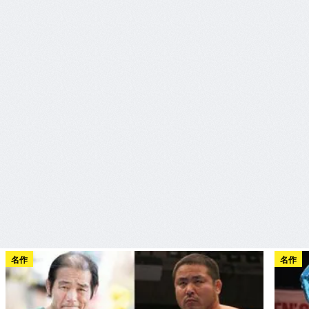
名作
名作