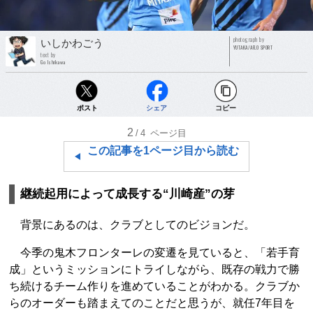
photograph by
いしかわごう
YUTAKA/AFLO SPORT
text by
Go Ishikawa
ポスト
シェア
コピー
2
/4
ページ目
この記事を1ページ目から読む
継続起用によって成長する“川崎産”の芽
背景にあるのは、クラブとしてのビジョンだ。
今季の鬼木フロンターレの変遷を見ていると、「若手育
成」というミッションにトライしながら、既存の戦力で勝
ち続けるチーム作りを進めていることがわかる。クラブか
らのオーダーも踏まえてのことだと思うが、就任7年目を