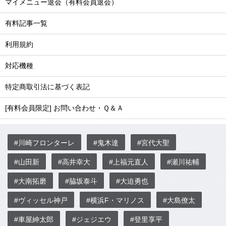
マイメニュー退会（有料会員退会）
有料記事一覧
利用規約
対応機種
特定商取引法に基づく表記
[有料会員限定] お問い合わせ・Ｑ＆Ａ
#川崎フロンターレ
#鬼木達
#宮代大聖
#山田新
#高井幸大
#上福元直人
#瀬川祐輔
#大南拓磨
#脇坂泰斗
#大迫勇也
#ヴィッセル神戸
#横浜F・マリノス
#大島僚太
#車屋紳太郎
#ジェジエウ
#登里享平