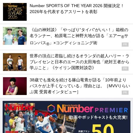
Number SPORTS OF THE YEAR 2026 開催決定！
2026年を代表するアスリートを表彰
《山の神対談》「やっぱり“タイパ”がいい！」箱根の
名ランナー、柏原竜二と神野大地が語る「エアー
サ
®
ロンパス
」×コンディショニング術
®
PR
世界の頂点に君臨し続けるオランダの超人ハリー・ラ
ブレイセンと日本のエースの太田海也「絶対王者から
学ぶこと」《ケイリン国際対談②》
PR
38歳でも進化を続ける篠山竜青が語る「10年前より
バスケが上手くなっている」理由とは。［MVVりらい
ぶ賞 受賞者インタビュー］
PR