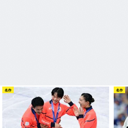
名作
名作