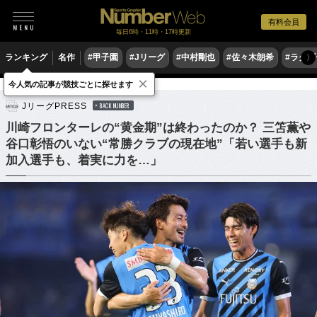
有料会員
毎日6時・11時・17時更新
ランキング
名作
#甲子園
#Jリーグ
#中村剛也
#佐々木朗希
#ラグ
〉
×
今人気の記事が競技ごとに探せます
サッカー
Jリーグ
JリーグPRESS
BACK NUMBER
川崎フロンターレの“黄金期”は終わったのか？ 三笘薫や
谷口彰悟のいない“常勝クラブの現在地”「若い選手も新
加入選手も、着実に力を…」