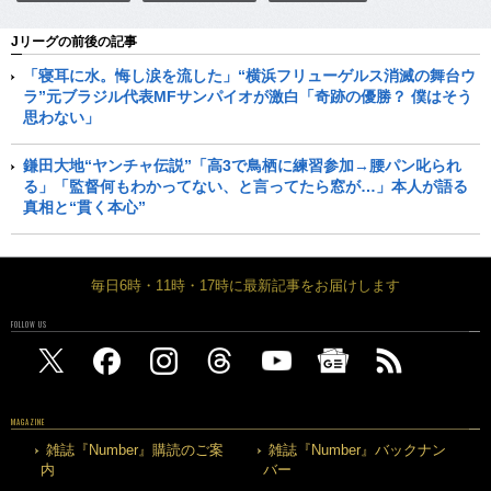
Jリーグの前後の記事
「寝耳に水。悔し涙を流した」“横浜フリューゲルス消滅の舞台ウ
ラ”元ブラジル代表MFサンパイオが激白「奇跡の優勝？ 僕はそう
思わない」
鎌田大地“ヤンチャ伝説”「高3で鳥栖に練習参加→腰パン叱られ
る」「監督何もわかってない、と言ってたら窓が…」本人が語る
真相と“貫く本心”
毎日6時・11時・17時に最新記事をお届けします
FOLLOW US
MAGAZINE
雑誌『Number』購読のご案
雑誌『Number』バックナン
内
バー