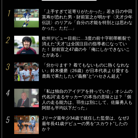
「上手すぎて近寄りがたかった」若き日の中田
英寿が恐れた男・財前宣之が明かす〈天才少年
伝説〉のリアル「自分の才能を特別とは思わな
かった。ただ…」
欧州デビュー目前に…3度の前十字靭帯断裂で
消えた“天才”は全国注目の指導者になってい
た！ 財前宣之47歳の今「俺にしかできないこ
とがある」
「分かります？ 着てもないものに熱くなれな
い」鈴木優磨（26歳）が日本代表より愛する
鹿島で果たしたい“義務”と“ハセさん超え”
「私は独自のアイデアを持っていた」オシムの
代名詞“走るサッカー”の本当の意味とは？「個
人の走る能力は、羽生は別にして、佐藤勇人も
阿部も平均以下だった」
Jリーグ最年少34歳で就任した監督は、なぜJ
最年長41歳デビューの男を“スカウト”したの
か？