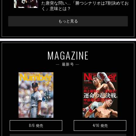
た唐突な問い…「勝つシナリオは7割決めてお
く」意味とは？
もっと見る
MAGAZINE
最新号
8/6
4/16
発売
発売