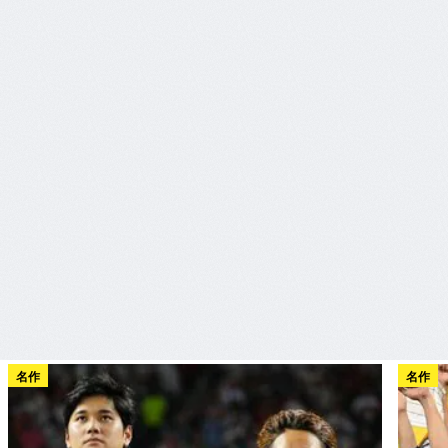
名作
名作