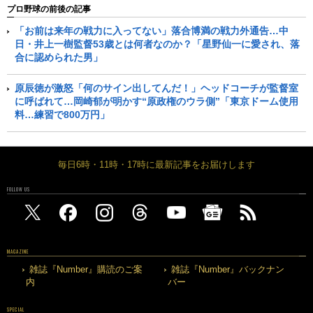
プロ野球の前後の記事
「お前は来年の戦力に入ってない」落合博満の戦力外通告…中
日・井上一樹監督53歳とは何者なのか？「星野仙一に愛され、落
合に認められた男」
原辰徳が激怒「何のサイン出してんだ！」ヘッドコーチが監督室
に呼ばれて…岡崎郁が明かす“原政権のウラ側”「東京ドーム使用
料…練習で800万円」
毎日6時・11時・17時に最新記事をお届けします
FOLLOW US
MAGAZINE
雑誌『Number』購読のご案
雑誌『Number』バックナン
内
バー
SPECIAL