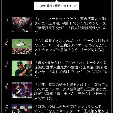
×
ここから競技を選択できます
最新
24時間
週間
「おい、ノーヒットだぞ？」落合博満より前に
ダイエー王貞治が決断していた“日本シリーズ
で無安打投手交代”…「個人記録は関係ないん
だ」
「もし優勝できなければ、パ・リーグは終わり
だった」1999年王貞治ダイエーがつかんだ“ラ
ストチャンス”の意味「もう1リーグ制やろな、
と」
「僕を4番から外してください」ホークス小久
保裕紀“選手人生最大の危機”に王貞治は何と答
えたか…「あれで逃げていたら、次も逃げてい
た」
「お前、監督の椅子を蹴るとは！」「蹴ってな
いですよ！」ホークス城島健司と王貞治の“大
騒動”の真相「俺、王さんに当たられた唯一の
男です（笑）」
「監督、今日は何対何で勝つつもりなんで
す？」「なんで今？」ダイエー王貞治を驚かせ