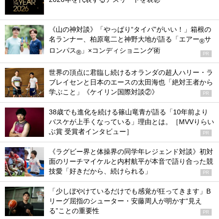
《山の神対談》「やっぱり“タイパ”がいい！」箱根の
名ランナー、柏原竜二と神野大地が語る「エアー
サ
®
ロンパス
」×コンディショニング術
®
PR
世界の頂点に君臨し続けるオランダの超人ハリー・ラ
ブレイセンと日本のエースの太田海也「絶対王者から
学ぶこと」《ケイリン国際対談②》
PR
38歳でも進化を続ける篠山竜青が語る「10年前より
バスケが上手くなっている」理由とは。［MVVりらい
ぶ賞 受賞者インタビュー］
PR
《ラグビー界と体操界の同学年レジェンド対談》初対
面のリーチマイケルと内村航平が本音で語り合った競
技愛「好きだから、続けられる」
PR
「少しぼやけているだけでも感覚が狂ってきます」B
リーグ屈指のシューター・安藤周人が明かす“見え
る”ことの重要性
PR