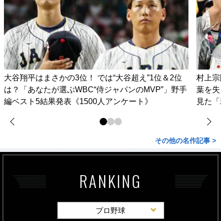
大谷翔平はまさかの3位！ では“大谷超え”1位＆2位
村上宗
は？「あなたが選ぶWBC“侍ジャパンのMVP”」野手
葉を失
編ベスト5結果発表《1500人アンケート》
見た「
その他の名作記事 >
RANKING
プロ野球