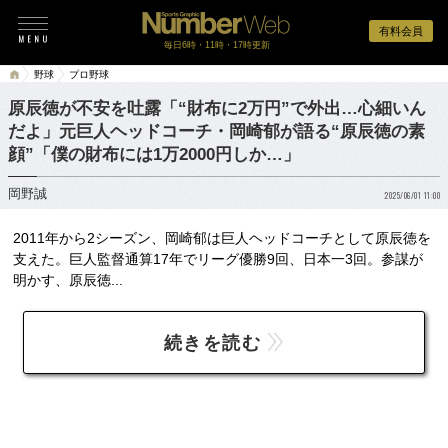
有料会員
毎日6時・11時・17時更新
野球
プロ野球
原辰徳が不安を吐露「“財布に2万円”で外出…心細いん
だよ」元巨人ヘッドコーチ・岡崎郁が語る“原辰徳の素
顔”「僕の財布には1万2000円しか…」
岡野誠
2025/06/01 11:00
2011年から2シーズン、岡崎郁は巨人ヘッドコーチとして原辰徳を
支えた。巨人監督通算17年でリーグ優勝9回、日本一3回。参謀が
明かす、原辰徳...
続きを読む