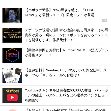
【バボラの新作】NYの輝きを纏う。「PURE
DRIVE」と最新シューズに限定モデルが登場
PR
スポーツの現場で撮影する機会のある写真家、その写
真家が撮る一瞬のシーンにスポットをあてるコンテス
トを開催します。作品受付中！
【同僚や仲間とお得に】NumberPREMIER法人プラン
が募集スタート！
【登録無料】Numberメールマガジン好評配信中。ス
ポーツの「今」をメールでお届け！
YouTubeチャンネル登録者数60,000人突破！バレーボ
ールや陸上、バスケ、野球などの選手のインタビュー
を動画で
【お知らせ】Google検索で「Number Web」の記事