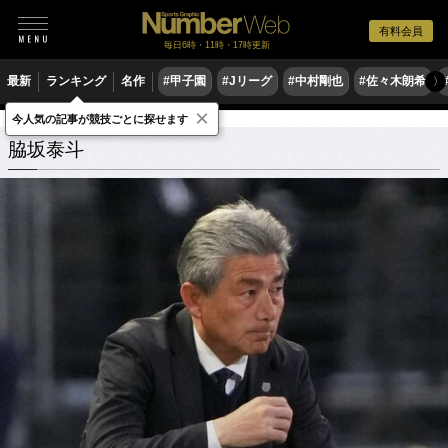
有料会員
毎日6時・11時・17時更新
最新
ランキング
名作
#甲子園
#Jリーグ
#中村剛也
#佐々木朗希
〉
×
今人気の記事が競技ごとに探せます
脇坂泰斗
関連記事
脇坂泰斗