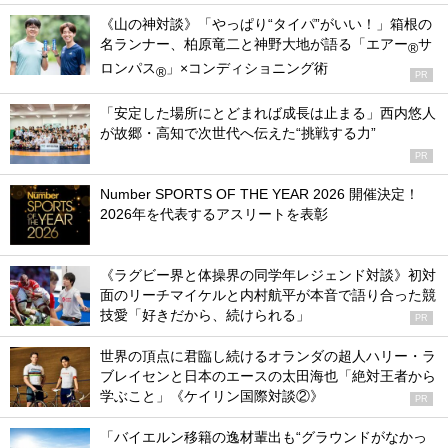
《山の神対談》「やっぱり“タイパ”がいい！」箱根の
名ランナー、柏原竜二と神野大地が語る「エアー
サ
®
ロンパス
」×コンディショニング術
®
PR
「安定した場所にとどまれば成長は止まる」西内悠人
が故郷・高知で次世代へ伝えた“挑戦する力”
PR
Number SPORTS OF THE YEAR 2026 開催決定！
2026年を代表するアスリートを表彰
《ラグビー界と体操界の同学年レジェンド対談》初対
面のリーチマイケルと内村航平が本音で語り合った競
技愛「好きだから、続けられる」
PR
世界の頂点に君臨し続けるオランダの超人ハリー・ラ
ブレイセンと日本のエースの太田海也「絶対王者から
学ぶこと」《ケイリン国際対談②》
PR
「バイエルン移籍の逸材輩出も“グラウンドがなかっ