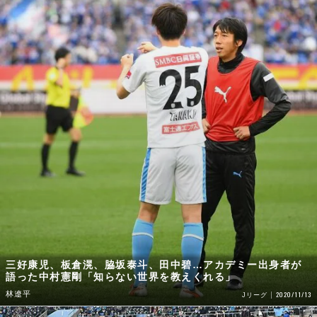
三好康児、板倉滉、脇坂泰斗、田中碧…アカデミー出身者が
語った中村憲剛「知らない世界を教えくれる」
林遼平
2020/11/13
Jリーグ