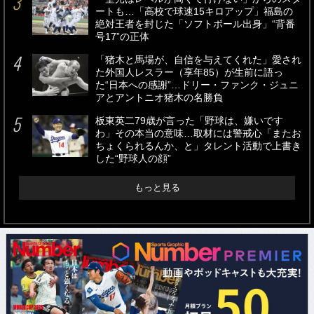
ートも…「高校で球速15キロアップ」福島の
絶対王者を封じた「ソフトボール出身」“背番
号17”の正体
「猪木と馬場が、自信を与えてくれた」愛され
た外国人レスラー（享年85）が生前に語っ
た“日本への感謝”…ドリー・ファンク・ジュニ
アとアントニオ猪木の名勝負
板東英二79歳が言った「野球は、嫌いです
わ」その本当の意味…取材には警戒心「またお
ちょくられるんか、と」タレント活動で上書き
した“野球人の顔”
もっと見る