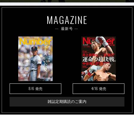
MAGAZINE
最新号
8/6
4/16
発売
発売
雑誌定期購読のご案内