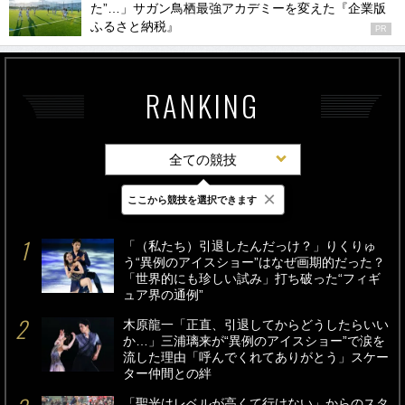
た”…」サガン鳥栖最強アカデミーを変えた『企業版
ふるさと納税』
PR
RANKING
全ての競技
×
ここから競技を選択できます
最新
24時間
週間
「（私たち）引退したんだっけ？」りくりゅ
う“異例のアイスショー”はなぜ画期的だった？
「世界的にも珍しい試み」打ち破った“フィギ
ュア界の通例”
木原龍一「正直、引退してからどうしたらいい
か…」三浦璃来が“異例のアイスショー”で涙を
流した理由「呼んでくれてありがとう」スケー
ター仲間との絆
「聖光はレベルが高くて行けない」からのスタ