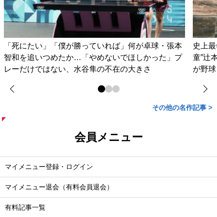
「死にたい」「僕が勝っていれば」何が卓球・張本
史上最
智和を追いつめたか…「やめないでほしかった」プ
童”辻
レーだけではない、水谷隼の不在の大きさ
が野球
その他の名作記事 >
会員メニュー
マイメニュー登録・ログイン
マイメニュー退会（有料会員退会）
有料記事一覧