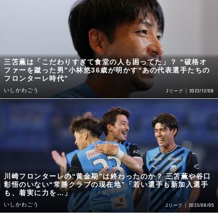
三笘薫は「こだわりすぎて食堂の人も困ってた」？ “破格オ
ファーを蹴った男”小林悠36歳が明かす“あの代表選手たちの
フロンターレ時代”
いしかわごう
2023/12/08
Jリーグ
川崎フロンターレの“黄金期”は終わったのか？ 三笘薫や谷口
彰悟のいない“常勝クラブの現在地”「若い選手も新加入選手
も、着実に力を…」
いしかわごう
2023/08/05
Jリーグ