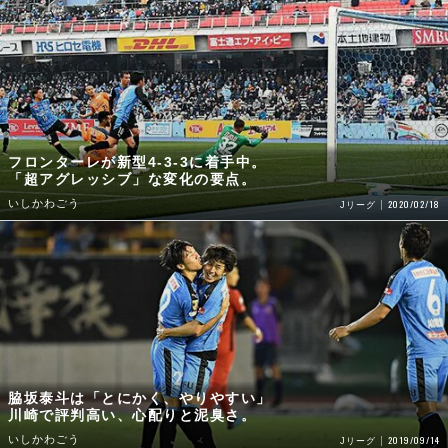
フロンターレが新型4-3-3に着手中。
「超アグレッシブ」な変化の要点。
いしかわごう
2020/02/18
Jリーグ
脇坂泰斗は「とにかく、やりやすい」
川崎で評判高い、心配りと泥臭さ。
いしかわごう
2019/09/14
Jリーグ