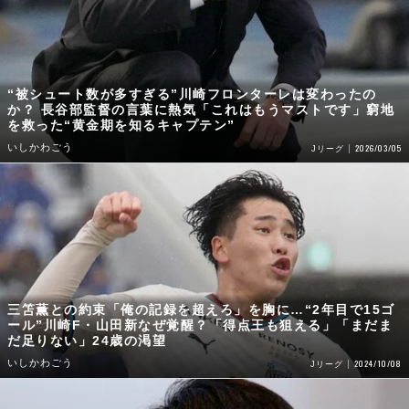
“被シュート数が多すぎる”川崎フロンターレは変わったの
か？ 長谷部監督の言葉に熱気「これはもうマストです」窮地
を救った“黄金期を知るキャプテン”
いしかわごう
2026/03/05
Jリーグ
三笘薫との約束「俺の記録を超えろ」を胸に…“2年目で15ゴ
ール”川崎F・山田新なぜ覚醒？「得点王も狙える」「まだま
だ足りない」24歳の渇望
いしかわごう
2024/10/08
Jリーグ