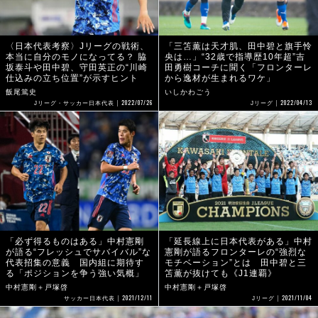
〈日本代表考察〉Jリーグの戦術、
「三笘薫は天才肌、田中碧と旗手怜
本当に自分のモノになってる？ 脇
央は…」“32歳で指導歴10年超”吉
坂泰斗や田中碧、守田英正の“川崎
田勇樹コーチに聞く「フロンターレ
仕込みの立ち位置”が示すヒント
から逸材が生まれるワケ」
飯尾篤史
いしかわごう
2022/07/26
2022/04/13
Jリーグ・サッカー日本代表
Jリーグ
「必ず得るものはある」中村憲剛
「延長線上に日本代表がある」中村
が語る“フレッシュでサバイバル”な
憲剛が語るフロンターレの“強烈な
代表招集の意義 国内組に期待す
モチベーション”とは 田中碧と三
る「ポジションを争う強い気概」
笘薫が抜けても《J1連覇》
中村憲剛＋戸塚啓
中村憲剛＋戸塚啓
2021/12/11
2021/11/04
サッカー日本代表
Jリーグ