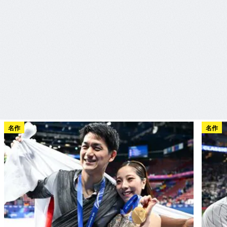
名作
名作