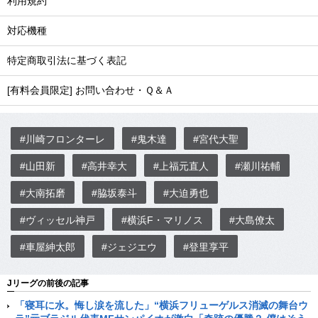
利用規約
対応機種
特定商取引法に基づく表記
[有料会員限定] お問い合わせ・Ｑ＆Ａ
#川崎フロンターレ
#鬼木達
#宮代大聖
#山田新
#高井幸大
#上福元直人
#瀬川祐輔
#大南拓磨
#脇坂泰斗
#大迫勇也
#ヴィッセル神戸
#横浜F・マリノス
#大島僚太
#車屋紳太郎
#ジェジエウ
#登里享平
Jリーグの前後の記事
「寝耳に水。悔し涙を流した」“横浜フリューゲルス消滅の舞台ウ