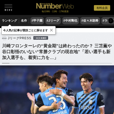
有料会員
毎日6時・11時・17時更新
ランキング
名作
#甲子園
#Jリーグ
#中村剛也
#佐々木朗希
#ラグ
〉
×
今人気の記事が競技ごとに探せます
サッカー
Jリーグ
JリーグPRESS
BACK NUMBER
川崎フロンターレの“黄金期”は終わったのか？ 三笘薫や
谷口彰悟のいない“常勝クラブの現在地”「若い選手も新
加入選手も、着実に力を…」