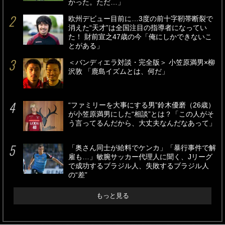
かった。ただ…」
欧州デビュー目前に…3度の前十字靭帯断裂で
消えた“天才”は全国注目の指導者になってい
た！ 財前宣之47歳の今「俺にしかできないこ
とがある」
＜バンディエラ対談・完全版＞ 小笠原満男×柳
沢敦 「鹿島イズムとは、何だ」
“ファミリーを大事にする男”鈴木優磨（26歳）
が小笠原満男にした“相談”とは？「この人がそ
う言ってるんだから、大丈夫なんだなあって」
「奥さん同士が給料でケンカ」「暴行事件で解
雇も…」敏腕サッカー代理人に聞く、Jリーグ
で成功するブラジル人、失敗するブラジル人
の“差”
もっと見る