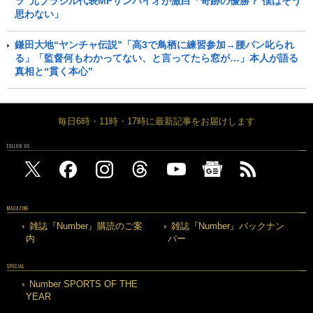
ラ”元ブラジル代表MFサンパイオが激白「奇跡の優勝？ 僕はそう
思わない」
鎌田大地“ヤンチャ伝説”「高3で鳥栖に練習参加→腰パン叱られ
る」「監督何もわかってない、と言ってたら窓が…」本人が語る
真相と“貫く本心”
毎日6時・11時・17時に最新記事をお届けします
FOLLOW US
MAGAZINE
雑誌『Number』購読のご案
雑誌『Number』バックナン
内
バー
SPECIAL
Number SPORTS OF THE
YEAR