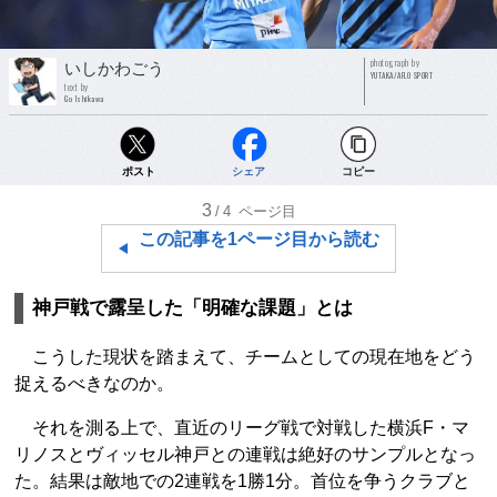
photograph by
いしかわごう
YUTAKA/AFLO SPORT
text by
Go Ishikawa
ポスト
シェア
コピー
3
/4
ページ目
この記事を1ページ目から読む
神戸戦で露呈した「明確な課題」とは
こうした現状を踏まえて、チームとしての現在地をどう
捉えるべきなのか。
それを測る上で、直近のリーグ戦で対戦した横浜F・マ
リノスとヴィッセル神戸との連戦は絶好のサンプルとなっ
た。結果は敵地での2連戦を1勝1分。首位を争うクラブと