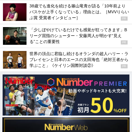
38歳でも進化を続ける篠山竜青が語る「10年前より
バスケが上手くなっている」理由とは。［MVVりらい
ぶ賞 受賞者インタビュー］
PR
「少しぼやけているだけでも感覚が狂ってきます」B
リーグ屈指のシューター・安藤周人が明かす“見え
る”ことの重要性
PR
世界の頂点に君臨し続けるオランダの超人ハリー・ラ
ブレイセンと日本のエースの太田海也「絶対王者から
学ぶこと」《ケイリン国際対談②》
PR