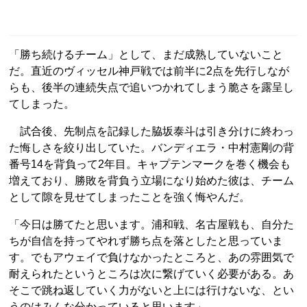
「勝ち続けるチーム」として、まだ成熟していないこと
だ。直近のヴィッセル神戸戦では前半に2点を先行しなが
らも、後半の連続失点で追いつかれてしまう脆さを露呈し
てしまった。
試合後、先制点を記録した脇坂泰斗は引き分けに終わっ
た悔しさを絞り出していた。バンディエラ・中村憲剛の背
番号14を背負って2年目。キャプテンマークを巻く機会も
増えており、勝敗を背負う立場になり始めた彼は、チーム
として隙を見せてしまったことを強く悔やんだ。
「今日は勝てたと思います。浦和戦、名古屋戦も、自分た
ちが自信を持ってやれず勝ち点を落としたと思っていま
す。でもアウェイで負けなかったところと、あの雰囲気で
耐えられたというところは次に繋げていく必要がある。あ
そこで跳ね返していく力がないと上には行けないな、とい
うのはみんな分かっていると思います」