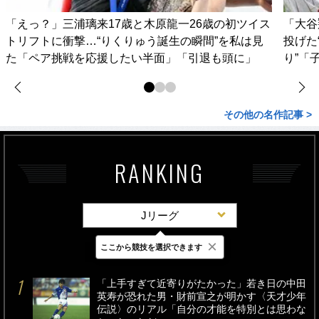
「えっ？」三浦璃来17歳と木原龍一26歳の初ツイス
「大谷
トリフトに衝撃…“りくりゅう誕生の瞬間”を私は見
投げた
た「ペア挑戦を応援したい半面」「引退も頭に」
り”「
その他の名作記事 >
RANKING
Jリーグ
×
ここから競技を選択できます
最新
24時間
週間
「上手すぎて近寄りがたかった」若き日の中田
英寿が恐れた男・財前宣之が明かす〈天才少年
伝説〉のリアル「自分の才能を特別とは思わな