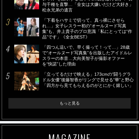
与千種を直撃…「全女は大嫌いだけど大好き」
松永兄弟の遺言
「下着をハサミで切って、真っ裸にさせら
れ…」女子レスラー初の“オールヌード写真
集”も、井上貴子のプロ意識「私にとっては“作
品”です」《全女BEST》
「四つん這いで、早く撮って！って…」28歳
で“オールヌード写真集”を出版したアイドルレ
スラーの本音…大向美智子が撮影オファー
を“快諾”した理由
「立ってるだけで映える」173cmの“闘うグラ
ドル女優”後藤智香がリングで見せる“華”と野心
「四方から見てもらえるのがとにかく嬉しい」
もっと見る
MAGAZINE