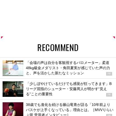
RECOMMEND
「会場の声は自分を客観視するバロメーター」柔道
48kg級金メダリスト・角田夏実が感じていた声の力
と、声を活かした新たなミッション
PR
「少しぼやけているだけでも感覚が狂ってきます」B
リーグ屈指のシューター・安藤周人が明かす“見え
る”ことの重要性
PR
38歳でも進化を続ける篠山竜青が語る「10年前より
バスケが上手くなっている」理由とは。［MVVりらい
ぶ賞 受賞者インタビュー］
PR