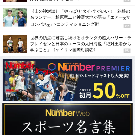
《山の神対談》「やっぱり“タイパ”がいい！」箱根の
名ランナー、柏原竜二と神野大地が語る「エアー
サ
®
ロンパス
」×コンディショニング術
®
PR
世界の頂点に君臨し続けるオランダの超人ハリー・ラ
ブレイセンと日本のエースの太田海也「絶対王者から
学ぶこと」《ケイリン国際対談②》
PR