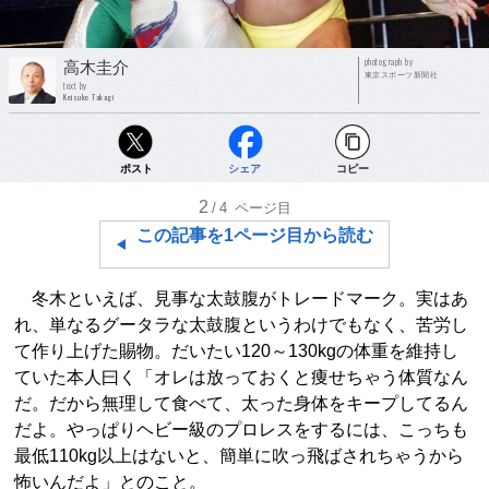
photograph by
高木圭介
東京スポーツ新聞社
text by
Keisuke Takagi
ポスト
シェア
コピー
2
/4
ページ目
この記事を1ページ目から読む
冬木といえば、見事な太鼓腹がトレードマーク。実はあ
れ、単なるグータラな太鼓腹というわけでもなく、苦労し
て作り上げた賜物。だいたい120～130kgの体重を維持し
ていた本人曰く「オレは放っておくと痩せちゃう体質なん
だ。だから無理して食べて、太った身体をキープしてるん
だよ。やっぱりヘビー級のプロレスをするには、こっちも
最低110kg以上はないと、簡単に吹っ飛ばされちゃうから
怖いんだよ」とのこと。