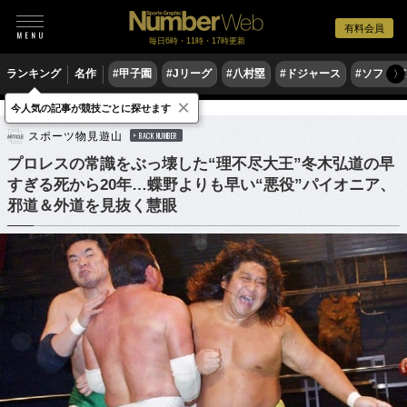
有料会員
毎日6時・11時・17時更新
ランキング
名作
#甲子園
#Jリーグ
#八村塁
#ドジャース
#ソフトバ
〉
×
今人気の記事が競技ごとに探せます
格闘技
プロレス
スポーツ物見遊山
BACK NUMBER
プロレスの常識をぶっ壊した“理不尽大王”冬木弘道の早
すぎる死から20年…蝶野よりも早い“悪役”パイオニア、
邪道＆外道を見抜く慧眼