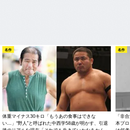
名作
名作
体重マイナス30キロ「もうあの食事はできな
「非合
い…」“野人”と呼ばれた中西学58歳が明かす、引退
本プロ