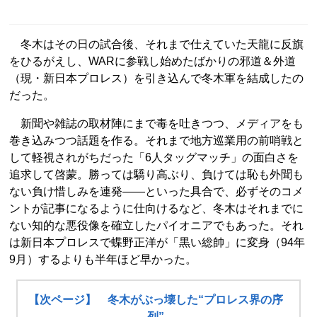
冬木はその日の試合後、それまで仕えていた天龍に反旗
をひるがえし、WARに参戦し始めたばかりの邪道＆外道
（現・新日本プロレス）を引き込んで冬木軍を結成したの
だった。
新聞や雑誌の取材陣にまで毒を吐きつつ、メディアをも
巻き込みつつ話題を作る。それまで地方巡業用の前哨戦と
して軽視されがちだった「6人タッグマッチ」の面白さを
追求して啓蒙。勝っては驕り高ぶり、負けては恥も外聞も
ない負け惜しみを連発――といった具合で、必ずそのコメ
ントが記事になるように仕向けるなど、冬木はそれまでに
ない知的な悪役像を確立したパイオニアでもあった。それ
は新日本プロレスで蝶野正洋が「黒い総帥」に変身（94年
9月）するよりも半年ほど早かった。
【次ページ】 冬木がぶっ壊した“プロレス界の序
列”