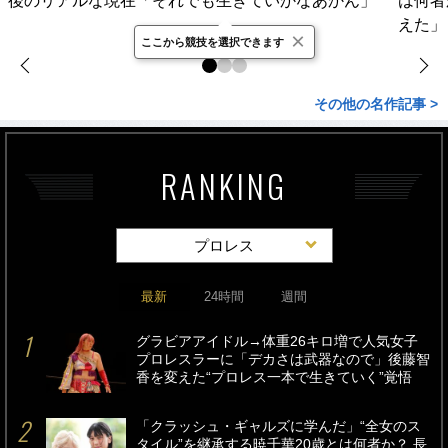
後のリアルな現在「それでも生きていかなあかん」
は何者
えた」
×
ここから競技を選択できます
その他の名作記事 >
RANKING
プロレス
最新
24時間
週間
グラビアアイドル→体重26キロ増で人気女子
プロレスラーに「デカさは武器なので」後藤智
香を変えた“プロレス一本で生きていく”覚悟
「クラッシュ・ギャルズに学んだ」“全女のス
タイル”を継承する暁千華20歳とは何者か？ 長