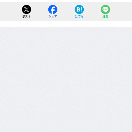
ポスト
シェア
はてな
送る