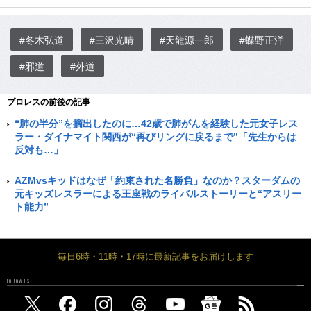
#冬木弘道
#三沢光晴
#天龍源一郎
#蝶野正洋
#邪道
#外道
プロレスの前後の記事
“肺の半分”を摘出したのに…42歳で肺がんを経験した元女子レス
ラー・ダイナマイト関西が“再びリングに戻るまで”「先生からは
反対も…」
AZMvsキッドはなぜ「約束された名勝負」なのか？スターダムの
元キッズレスラーによる王座戦のライバルストーリーと“アスリー
ト能力”
毎日6時・11時・17時に最新記事をお届けします
FOLLOW US