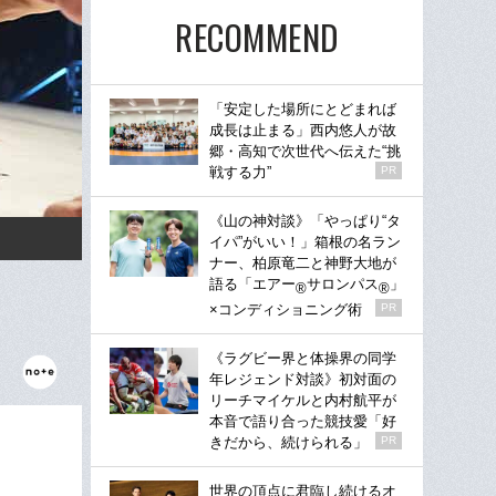
RECOMMEND
「安定した場所にとどまれば
成長は止まる」西内悠人が故
郷・高知で次世代へ伝えた“挑
戦する力”
PR
《山の神対談》「やっぱり“タ
イパ”がいい！」箱根の名ラン
ナー、柏原竜二と神野大地が
語る「エアー
サロンパス
」
®
®
×コンディショニング術
PR
《ラグビー界と体操界の同学
年レジェンド対談》初対面の
リーチマイケルと内村航平が
本音で語り合った競技愛「好
きだから、続けられる」
PR
世界の頂点に君臨し続けるオ