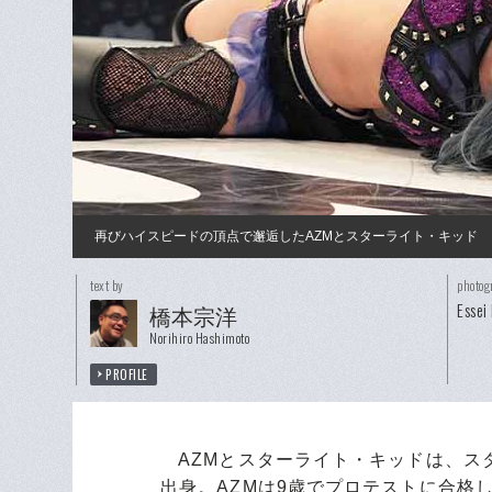
再びハイスピードの頂点で邂逅したAZMとスターライト・キッド
text by
photog
Essei
橋本宗洋
Norihiro Hashimoto
PROFILE
AZMとスターライト・キッドは、スタ
出身。AZMは9歳でプロテストに合格