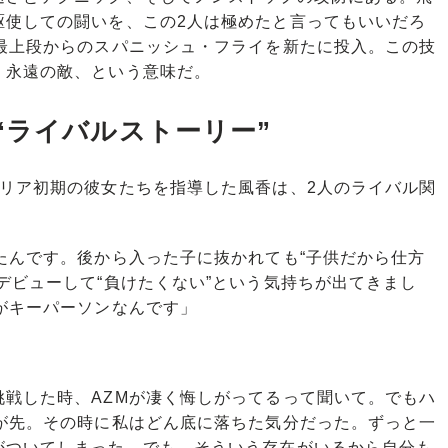
駆使しての闘いを、この2人は極めたと言ってもいいだろ
ー最上段からのスパニッシュ・フライを新たに投入。この技
。永遠の敵、という意味だ。
“ライバルストーリー”
リア初期の彼女たちを指導した風香は、2人のライバル関
たんです。後から入った子に抜かれても“子供だから仕方
デビューして“負けたくない”という気持ちが出てきまし
がキーパーソンなんです」
。
挑戦した時、AZMが凄く悔しがってるって聞いて。でもハ
Mが先。その時に私はどん底に落ちた気分だった。ずっと一
がついてしまった。でも、そういう存在がいるから自分も