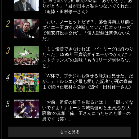
と“最も近い記者”最期の対話「ありがとう、あ
りがとう」「君が日本と私をつないでくれた」
《追悼・田村修一さん》
「おい、ノーヒットだぞ？」落合博満より前に
ダイエー王貞治が決断していた“日本シリーズ
で無安打投手交代”…「個人記録は関係ないん
だ」
「もし優勝できなければ、パ・リーグは終わり
だった」1999年王貞治ダイエーがつかんだ“ラ
ストチャンス”の意味「もう1リーグ制やろな、
と」
「W杯で、ブラジルも倒せる能力は見せた。だ
が…」トルシエが“最も愛した記者”が死の直前
まで続けた取材を公開《追悼・田村修一さん》
「お前、監督の椅子を蹴るとは！」「蹴ってな
いですよ！」ホークス城島健司と王貞治の“大
騒動”の真相「俺、王さんに当たられた唯一の
男です（笑）」
もっと見る