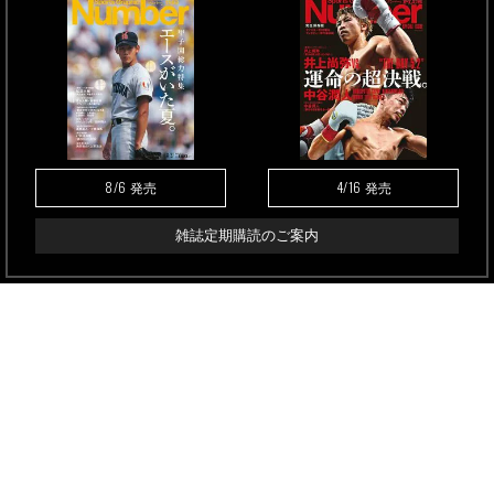
8/6
4/16
発売
発売
雑誌定期購読のご案内