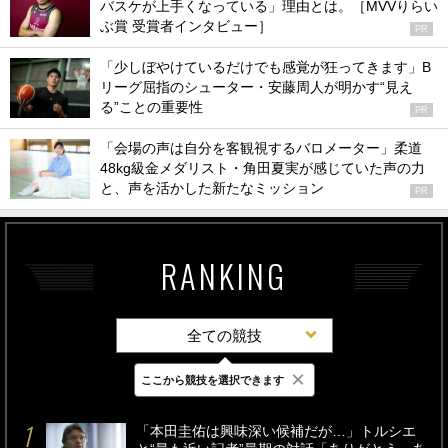
バスケが上手くなっている」理由とは。［MVVりらい
ぶ賞 受賞者インタビュー］
PR
「少しぼやけているだけでも感覚が狂ってきます」B
リーグ屈指のシューター・安藤周人が明かす“見え
る”ことの重要性
PR
「会場の声は自分を客観視するバロメーター」柔道
48kg級金メダリスト・角田夏実が感じていた声の力
と、声を活かした新たなミッション
PR
RANKING
全ての競技
×
ここから競技を選択できます
最新
24時間
週間
「本田圭佑は興味深い候補だが…」トルシエ