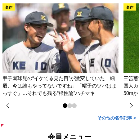
名作
名作
甲子園球児の“イケてる見た目”が激変していた「細
三笘薫
眉、今は誰もやってないですね」「帽子のツバはま
国人カ
っすぐ」…それでも残る“根性論”ハチマキ
50m
その他の名作記事 >
会員メニュー