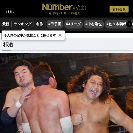
有料会員
毎日6時・11時・17時更新
最新
ランキング
名作
#甲子園
#Jリーグ
#中村剛也
#佐々木朗希
〉
×
今人気の記事が競技ごとに探せます
邪道
関連記事
邪道