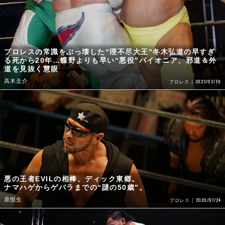
プロレスの常識をぶっ壊した“理不尽大王”冬木弘道の早すぎ
る死から20年…蝶野よりも早い“悪役”パイオニア、邪道＆外
道を見抜く慧眼
高木圭介
2023/03/19
プロレス
悪の王者EVILの相棒、ディック東郷。
ナマハゲからゲバラまでの“謎の50歳”。
原悦生
2020/07/24
プロレス