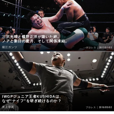
三沢光晴と蝶野正洋が築いた絆。
ノアと新日の蜜月、そして関係凍結。
堀江ガンツ
2017/01/03
プロレス
IWGPジュニア王者KUSHIDAは、
なぜ“ナイフ”を研ぎ続けるのか？
井上崇宏
2016/05/02
プロレス