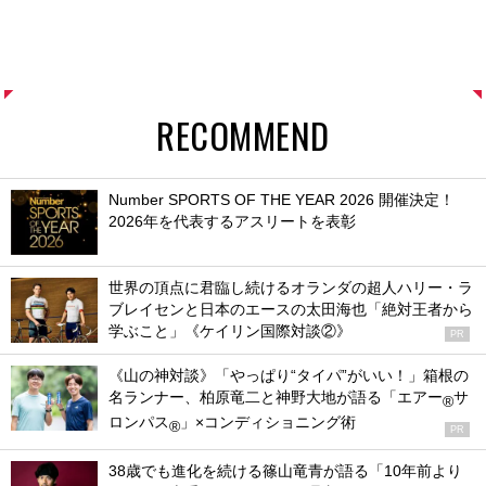
RECOMMEND
Number SPORTS OF THE YEAR 2026 開催決定！
2026年を代表するアスリートを表彰
世界の頂点に君臨し続けるオランダの超人ハリー・ラ
ブレイセンと日本のエースの太田海也「絶対王者から
学ぶこと」《ケイリン国際対談②》
PR
《山の神対談》「やっぱり“タイパ”がいい！」箱根の
名ランナー、柏原竜二と神野大地が語る「エアー
サ
®
ロンパス
」×コンディショニング術
®
PR
38歳でも進化を続ける篠山竜青が語る「10年前より