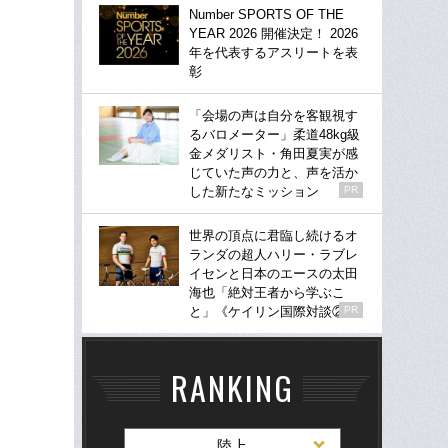
Number SPORTS OF THE
YEAR 2026 開催決定！ 2026
年を代表するアスリートを表
彰
「会場の声は自分を客観視す
るバロメーター」柔道48kg級
金メダリスト・角田夏実が感
じていた声の力と、声を活か
した新たなミッション
PR
世界の頂点に君臨し続けるオ
ランダの超人ハリー・ラブレ
イセンと日本のエースの太田
海也「絶対王者から学ぶこ
と」《ケイリン国際対談②》
PR
RANKING
陸上