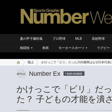
夏の甲子園特集
プロ野球
MLB
高校野球
格闘技
将棋
モータースポーツ
ラグビー
陸上
かけっこで「ビリ」だった川内優輝はなぜ日本代表に
Number Ex
BACK NUMBER
かけっこで「ビリ」だっ
た？ 子どもの才能を潰