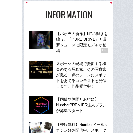
INFORMATION
【バボラの新作】NYの輝きを
纏う。「PURE DRIVE」と最
新シューズに限定モデルが登
場
PR
スポーツの現場で撮影する機
会のある写真家、その写真家
が撮る一瞬のシーンにスポッ
トをあてるコンテストを開催
します。作品受付中！
【同僚や仲間とお得に】
NumberPREMIER法人プラン
が募集スタート！
【登録無料】Numberメールマ
ガジン好評配信中。スポーツ