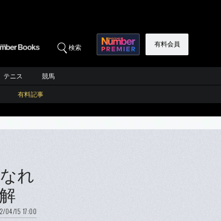
有料会員
検索
テニス
競馬
有料記事
になれ
理解
2/04/15 17:00