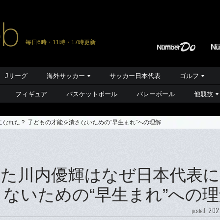
毎日6時・11時・17時更新
Jリーグ
海外サッカー
サッカー日本代表
ゴルフ
フィギュア
バスケットボール
バレーボール
他競技
なれた？ 子どもの才能を潰さないための“早生まれ”への理解
た川内優輝はなぜ日本代表
さないための“早生まれ”への
202
posted