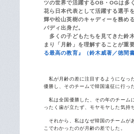
ツの世界で活躍するOB・OGは多
花ら日本代表として活躍する選手
輝や松山英樹のキャディーを務め
バディ出身だ。
多くの子どもたちを見てきた鈴木
まり「月齢」を理解することが重要
る最高の教育』（鈴木威著／徳間
私が月齢の差に注目するようになった
優勝し、そのチームで韓国遠征に行っ
私は全国優勝した、その年のチームに
ったく歯が立たず、モヤモヤした気持
それから、私はなぜ韓国のチームがあ
こでわかったのが月齢の差でした。