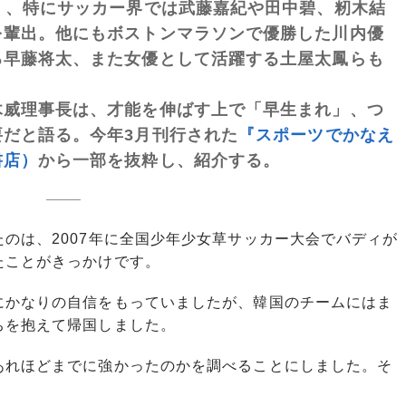
く、特にサッカー界では武藤嘉紀や田中碧、籾木結
を輩出。他にもボストンマラソンで優勝した川内優
る早藤将太、また女優として活躍する土屋太鳳らも
威理事長は、才能を伸ばす上で「早生まれ」、つ
だと語る。今年3月刊行された
『スポーツでかなえ
書店）
から一部を抜粋し、紹介する。
のは、2007年に全国少年少女草サッカー大会でバディが
たことがきっかけです。
かなりの自信をもっていましたが、韓国のチームにはま
ちを抱えて帰国しました。
れほどまでに強かったのかを調べることにしました。そ