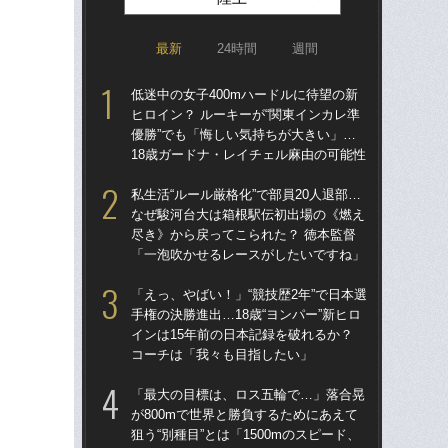
最新
24時間
週間
低迷中の女子400mハードルに待望の新
東大
ヒロイン？ ルーキーが“関東インカレ準
人
優勝”でも「悔しい気持ちが大きい」…
なし
18歳ガードナ・レイチェル麻由の可能性
「
私生活“ルール厳格化”で部員20人退部…
不
なぜ駿河台大は箱根駅伝初出場の《燃え
郎
尽き》から戻ってこられた？ 徳本監督
い
「一泡吹かせるレースがしたいですね」
「
「えっ、やばい！」“競技歴2年”で日本選
箱
手権の決勝進出…18歳“ヨンパー”新ヒロ
題
インは15年前の日本記録を破れるか？
語っ
コーチは「我々も目指したい」
に
「最大の目標は、ロス五輪で…」落合晃
低迷
が800mで世界と勝負するためにあえて
ヒロ
狙う“別種目”とは「1500mのスピード、
優勝