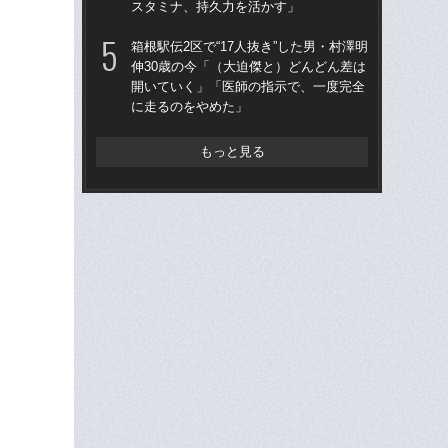
スタミナ、持久力を活かす」
18
箱根駅伝2区で“17人抜き”した男・村澤明
東大
伸30歳の今「（大迫傑と）どんどん差は
70
開いていく」「医師の指示で、一度完全
「
に走るのをやめた」
出
は
もっと見る