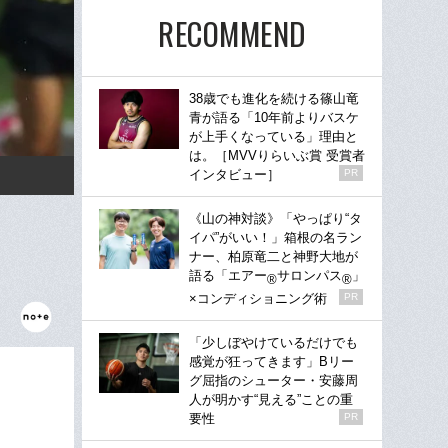
RECOMMEND
38歳でも進化を続ける篠山竜
青が語る「10年前よりバスケ
が上手くなっている」理由と
は。［MVVりらいぶ賞 受賞者
インタビュー］
PR
《山の神対談》「やっぱり“タ
イパ”がいい！」箱根の名ラン
ナー、柏原竜二と神野大地が
語る「エアー
サロンパス
」
®
®
×コンディショニング術
PR
「少しぼやけているだけでも
感覚が狂ってきます」Bリー
グ屈指のシューター・安藤周
人が明かす“見える”ことの重
要性
PR