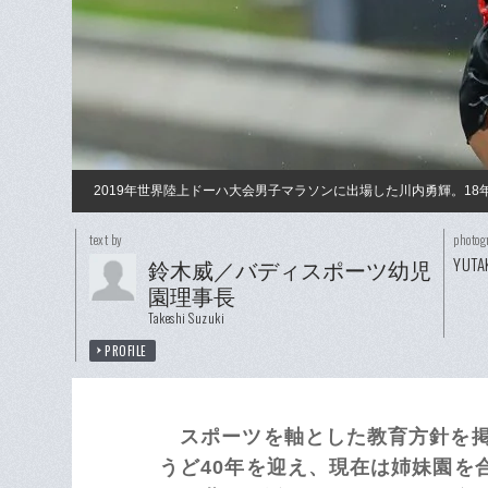
2019年世界陸上ドーハ大会男子マラソンに出場した川内勇輝。1
text by
photog
YUTA
鈴木威／バディスポーツ幼児
園理事長
Takeshi Suzuki
PROFILE
スポーツを軸とした教育方針を掲
うど40年を迎え、現在は姉妹園を