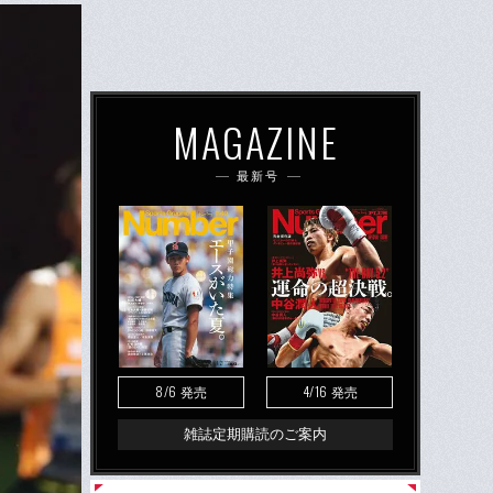
MAGAZINE
最新号
8/6
4/16
発売
発売
雑誌定期購読のご案内