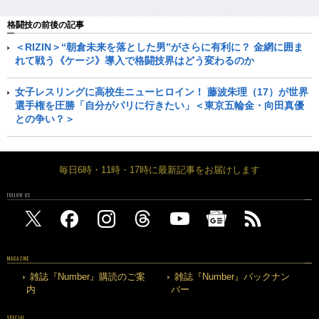
格闘技の前後の記事
＜RIZIN＞“朝倉未来を落とした男”がさらに有利に？ 金網に囲ま
れて戦う《ケージ》導入で格闘技界はどう変わるのか
女子レスリングに高校生ニューヒロイン！ 藤波朱理（17）が世界
選手権を圧勝「自分がパリに行きたい」＜東京五輪金・向田真優
との争い？＞
毎日6時・11時・17時に最新記事をお届けします
FOLLOW US
MAGAZINE
雑誌『Number』購読のご案
雑誌『Number』バックナン
内
バー
SPECIAL