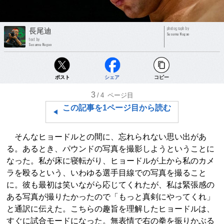
photograph by
長尾迪
Susumu Nagao
text by
Susumu Nagao
ポスト
シェア
コピー
3
/4
ページ目
この記事を1ページ目から読む
そんなヒョードルとの間に、忘れられない思い出があ
る。あるとき、パウンドの写真を撮影しようということに
なった。私が床に寝転がり、ヒョードルが上から私のカメ
ラを殴るという、いわゆる選手目線での写真を撮ること
に。彼も最初は笑いながら応じてくれたが、私は緊張感の
ある写真が撮りたかったので「もっと真剣にやってくれ」
と通訳に伝えた。こちらの趣旨を理解したヒョードルは、
すぐに試合モードになった。無表情で右の拳を振りかぶる