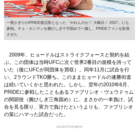
一夜かぎりのPRIDE復活祭となった「やれんのか！ 大晦日！ 2007」にも
参戦。チェ・ホンマンを腕ひしぎ十字固めで一蹴し、PRIDEファンを歓喜
させた
2009年、ヒョードルはストライクフォースと契約を結
ぶ。この団体は当時UFCに次ぐ世界2番目の規模を誇って
いた（後にUFCが同団体を買収）。同年11月に試合を行
い、2ラウンドTKO勝ち。このままヒョードルの連勝街道
は続いていくかと思われた。しかし、翌年の2010年6月、
PRIDEに参戦したこともあるファブリシオ・ヴェウドゥム
の関節技（腕ひしぎ三角固め）に、まさかの一本負け。試
合を見る限り、実力で負けたというよりも、ファブリシオ
の策にハマった試合だった。
ADVERTISEMENT