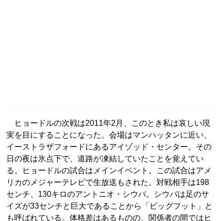
ヒョードルの次戦は2011年2月、このとき私は哀しい現
実を目にすることになった。会場はマンハッタンに近い、
イーストラザフォードにあるアイゾッド・センター。その
日の夜は氷点下で、道路が凍結していたことを覚えてい
る。ヒョードルの試合はメインイベント。この試合はアメ
リカのメジャーテレビで生放送もされた。対戦相手は198
センチ、130キロのアントニオ・シウバ。シウバは足のサ
イズが33センチと巨大であることから「ビッグフット」と
も呼ばれている。体格差はあるものの、関係者の間ではヒ