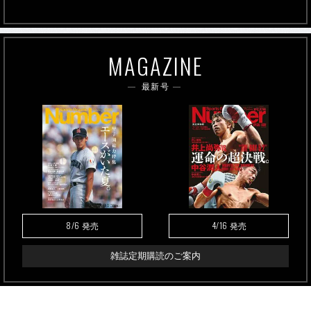
MAGAZINE
最新号
8/6
4/16
発売
発売
雑誌定期購読のご案内