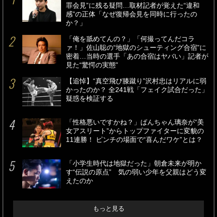
罪会見”に残る疑問…取材記者が覚えた“違和
感”の正体「なぜ復帰会見を同時に行ったの
か？」
「俺を舐めてんの？」「何撮ってんだコラ
ァ！」佐山聡の“地獄のシューティング合宿”に
密着…当時の選手「あの合宿はヤバい」記者が
見た“驚愕の実態”
【追悼】“真空飛び膝蹴り”沢村忠はリアルに弱
かったのか？ 全241戦「フェイク試合だった」
疑惑を検証する
「性格悪いですかね？」ぱんちゃん璃奈が“美
女アスリート”からトップファイターに変貌の
11連勝！ ピンチの場面で“喜んだワケ”とは？
「小学生時代は地獄だった」朝倉未来が明か
す“伝説の原点” 気の弱い少年を父親はどう変
えたのか
もっと見る