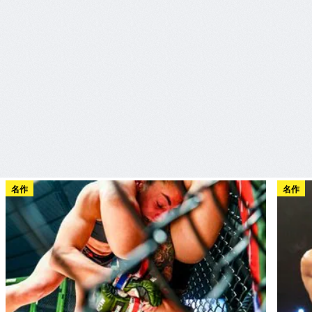
名作
名作