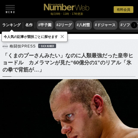
有料会員
毎日6時・11時・17時更新
ランキング
名作
#甲子園
#Jリーグ
#八村塁
#ドジャース
#ソフトバ
〉
×
今人気の記事が競技ごとに探せます
格闘技
その他
格闘技PRESS
BACK NUMBER
「くまのプーさんみたい」なのに人類最強だった皇帝ヒ
ョードル カメラマンが見た“60億分の1”のリアル「氷
の拳で背筋が…」