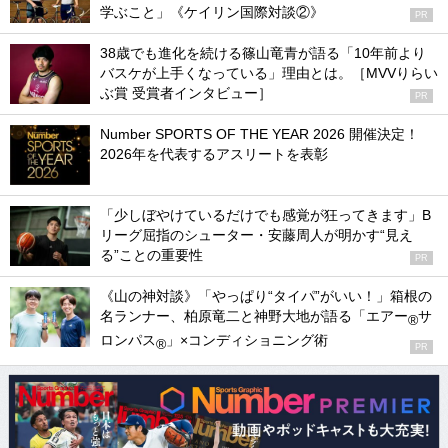
学ぶこと」《ケイリン国際対談②》
PR
38歳でも進化を続ける篠山竜青が語る「10年前より
バスケが上手くなっている」理由とは。［MVVりらい
ぶ賞 受賞者インタビュー］
PR
Number SPORTS OF THE YEAR 2026 開催決定！
2026年を代表するアスリートを表彰
「少しぼやけているだけでも感覚が狂ってきます」B
リーグ屈指のシューター・安藤周人が明かす“見え
る”ことの重要性
PR
《山の神対談》「やっぱり“タイパ”がいい！」箱根の
名ランナー、柏原竜二と神野大地が語る「エアー
サ
®
ロンパス
」×コンディショニング術
®
PR