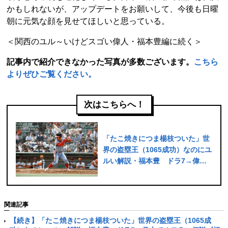
かもしれないが、アップデートをお願いして、今後も日曜
朝に元気な顔を見せてほしいと思っている。
＜関西のユル～いけどスゴい偉人・福本豊編に続く＞
記事内で紹介できなかった写真が多数ございます。
こちら
よりぜひご覧ください。
次はこちらへ！
「たこ焼きにつま楊枝ついた」世
界の盗塁王（1065成功）なのにユ
ルい解説・福本豊 ドラ7→偉大
でオモろい伝説《祝74歳》
関連記事
【続き】「たこ焼きにつま楊枝ついた」世界の盗塁王（1065成