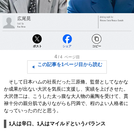
photograph by
広尾晃
Wataru Sato/Naoya Sanuki
text by
Kou Hiroo
ポスト
シェア
コピー
4
/4
ページ目
この記事を1ページ目から読む
そして日本ハムの社長だった三原脩。監督としてなかな
か成果が出ない大沢を気長に支援し、実績を上げさせた。
大沢啓二は、こうした太っ腹な大人物の薫陶を受けて、貫
禄十分の親分肌でありながらも円満で、程のよい人格者に
なっていったのだと思う。
1人は辛口、1人はマイルドというバランス