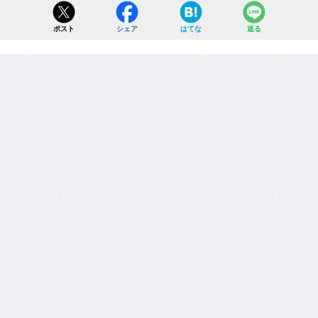
ポスト
シェア
はてな
送る