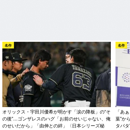
名作
名作
オリックス・宇田川優希が明かす「涙の降板」の“そ
「あぁ
の後”…ゴンザレスのハグ「お前のせいじゃない、俺
葉”か
のせいだから」「由伸との絆」〈日本シリーズ秘
タバタ