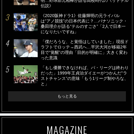
明…野球部元相棒が語る高校時代の《サトテル
伝説》
《2020阪神ドラ1》佐藤輝明の元ライバル
は“アノ競技”の日本代表に？…パナソニック・
桑田理介が語る“テルのすごさ”「2人で日本一
になりたいですね」
「僕だろうな、と覚悟はしていました」現役ド
ラフトでロッテ→西武へ…平沢大河が移籍2年
目で“覚醒”の理由「目的が明確に」大きく変わ
った意識
「もし優勝できなければ、パ・リーグは終わり
だった」1999年王貞治ダイエーがつかんだ“ラ
ストチャンス”の意味「もう1リーグ制やろな、
と」
もっと見る
MAGAZINE