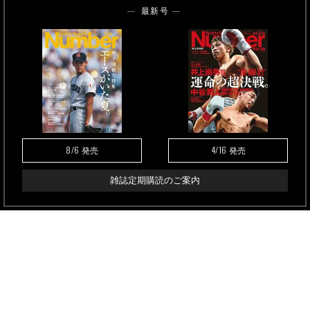
最新号
8/6
4/16
発売
発売
雑誌定期購読のご案内