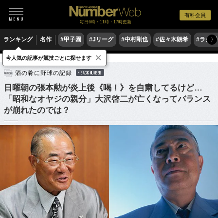
有料会員
毎日6時・11時・17時更新
ランキング
名作
#甲子園
#Jリーグ
#中村剛也
#佐々木朗希
#ラグ
〉
×
今人気の記事が競技ごとに探せます
野球
プロ野球
酒の肴に野球の記録
BACK NUMBER
日曜朝の張本勲が炎上後《喝！》を自粛してるけど…
「昭和なオヤジの親分」大沢啓二が亡くなってバランス
が崩れたのでは？