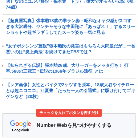
功）なのにユルい解説・福本豊 ドラ7→偉大でオモろい伝説《祝
74歳》
【超貴重写真】張本勲18歳の学ラン姿＋昭和なオヤジ感がスゴす
ぎる大沢親分、ヤンチャそうな中田翔に「あっぱれ！」するスリー
ショットや超ギラギラしてたスーツ姿も一気に見る
“女子ボクシング蔑視”張本勲氏の発言はもちろん大問題だが…一番
悪いのは“炎上商法”を続けてきたTBSでは？
【知られざる伝説】張本勲26歳、大リーガーをメッタ打ち！ 打
率.568の三冠王 “伝説の1966年ブラジル遠征”とは
【レア画像】女性とバイクで2ケツする張本、18歳大谷やイチロー
とは超ニコニコ。江夏豊「たった一人の引退式」に駆け付けてゴキ
ゲンなど（20枚）
チェックを入れてボタンを押すだけ
Number Webを見つけやすくする