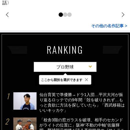
話〉
その他の名作記事 >
RANKING
プロ野球
×
ここから競技を選択できます
最新
24時間
週間
仙台育英で準優勝→ドラ1入団…平沢大河が振
り返るロッテでの9年間「殻を破りきれず…も
っと貪欲に方法を探していたら」「西武移籍は
いいキッカケ」
「校舎3階の窓ガラスを破壊、相手のセカンド
がライトの位置に」阪神“不動の中軸”佐藤輝