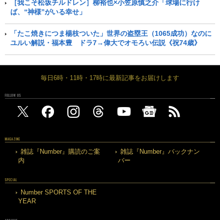
［我こそ松坂チルドレン］柳裕也×小笠原慎之介「球場に行け
ば、“神様”がいる幸せ」
「たこ焼きにつま楊枝ついた」世界の盗塁王（1065成功）なのに
ユルい解説・福本豊 ドラ7→偉大でオモろい伝説《祝74歳》
毎日6時・11時・17時に最新記事をお届けします
FOLLOW US
MAGAZINE
雑誌『Number』購読のご案
雑誌『Number』バックナン
内
バー
SPECIAL
Number SPORTS OF THE
YEAR