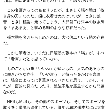
刀は、鞘に納まっているものですよ」と語りかける。
この名画きっての名セリフだが、まさしく張本勲は「抜
き身の刀」なのだ。歯に衣着せぬのはいいが、ときに独
善、ときに極論に走ってしまう。大沢啓二は張本の抜き身
を「まあまあ」と収める鞘のような存在だった。
張本勲を名刀たらしめたのは、大沢啓二という鞘の存在
だ。
しかし筆者は、いまだに日曜朝の張本の「喝」が、すべ
て「老害」だとは思っていない。
ものごとが万事「いいね」が多いもの、人気のあるもの
に傾きがちな昨今、「いや違う」と待ったをかける言論
は、場合によっては尊重されるべきだと思う。しかし、そ
れが一面的な見方だったり、勉強不足が露呈するから問題
なのだ。
NPBもMLBも、その他のスポーツも、そしてスポーツを
取り巻く環境も進化している。御年81歳の張本勲には大変