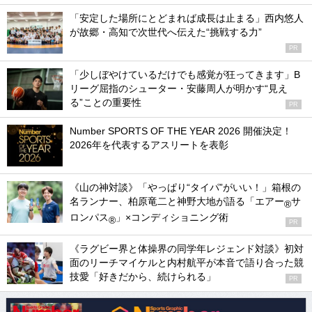
「安定した場所にとどまれば成長は止まる」西内悠人
が故郷・高知で次世代へ伝えた“挑戦する力”
PR
「少しぼやけているだけでも感覚が狂ってきます」B
リーグ屈指のシューター・安藤周人が明かす“見え
る”ことの重要性
PR
Number SPORTS OF THE YEAR 2026 開催決定！
2026年を代表するアスリートを表彰
《山の神対談》「やっぱり“タイパ”がいい！」箱根の
名ランナー、柏原竜二と神野大地が語る「エアー
サ
®
ロンパス
」×コンディショニング術
®
PR
《ラグビー界と体操界の同学年レジェンド対談》初対
面のリーチマイケルと内村航平が本音で語り合った競
技愛「好きだから、続けられる」
PR