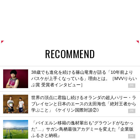
RECOMMEND
38歳でも進化を続ける篠山竜青が語る「10年前より
バスケが上手くなっている」理由とは。［MVVりらい
ぶ賞 受賞者インタビュー］
PR
世界の頂点に君臨し続けるオランダの超人ハリー・ラ
ブレイセンと日本のエースの太田海也「絶対王者から
学ぶこと」《ケイリン国際対談②》
PR
「バイエルン移籍の逸材輩出も“グラウンドがなかっ
た”…」サガン鳥栖最強アカデミーを変えた『企業版
ふるさと納税』
PR