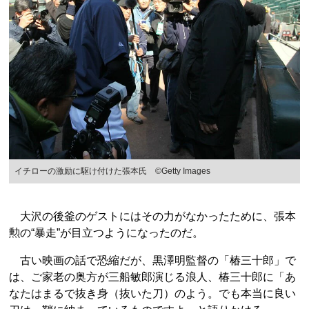
イチローの激励に駆け付けた張本氏 ©Getty Images
大沢の後釜のゲストにはその力がなかったために、張本
勲の“暴走”が目立つようになったのだ。
古い映画の話で恐縮だが、黒澤明監督の「椿三十郎」で
は、ご家老の奥方が三船敏郎演じる浪人、椿三十郎に「あ
なたはまるで抜き身（抜いた刀）のよう。でも本当に良い