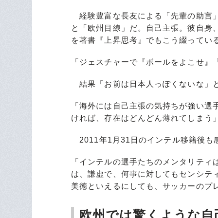
経験豊富な長友による「先輩の助言」
と「欧州目線」だ。自己主張。彼自身、
を著書『上昇思考』でもこう綴ってい
「ジェスチャーで『ボールをよこせ』
結果「お前は日本人っぽくないな」
「海外には自己主張の気持ちが強い選
ければ、存在はどんどん薄れてしまう
2011年1月31日のインテル移籍後
「インテルの選手たちのメンタリティ
は、謙虚で、何事に対してもセンシテ
美徳といえるにしても、サッカーのプ
欧州では驚くような自