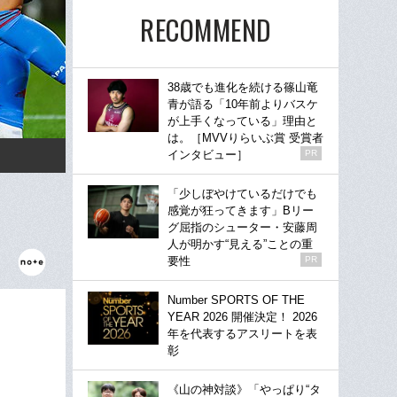
RECOMMEND
38歳でも進化を続ける篠山竜
青が語る「10年前よりバスケ
が上手くなっている」理由と
は。［MVVりらいぶ賞 受賞者
インタビュー］
PR
「少しぼやけているだけでも
感覚が狂ってきます」Bリー
グ屈指のシューター・安藤周
人が明かす“見える”ことの重
要性
PR
Number SPORTS OF THE
YEAR 2026 開催決定！ 2026
年を代表するアスリートを表
彰
《山の神対談》「やっぱり“タ