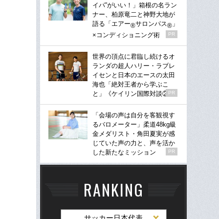
イパ”がいい！」箱根の名ラン
ナー、柏原竜二と神野大地が
語る「エアー
サロンパス
」
®
®
×コンディショニング術
PR
世界の頂点に君臨し続けるオ
ランダの超人ハリー・ラブレ
イセンと日本のエースの太田
海也「絶対王者から学ぶこ
と」《ケイリン国際対談②》
PR
「会場の声は自分を客観視す
るバロメーター」柔道48kg級
金メダリスト・角田夏実が感
じていた声の力と、声を活か
した新たなミッション
PR
RANKING
サッカー日本代表