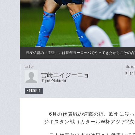
長友佑都の「主張」には長年ヨーロッパでやってきたからこその含
text by
photog
Kiich
吉崎エイジーニョ
“Eijinho”Yoshizaki
PROFILE
6月の代表戦の連戦の折、欧州に渡っ
ジキスタン戦（カタールW杯アジア2次