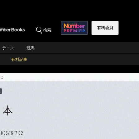
有料会員
検索
テニス
競馬
有料記事
は
と本
1/06/16 17:02