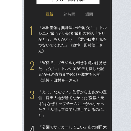
最新
24時間
週間
「本田圭佑は興味深い候補だが…」トル
「
シエと“最も近い記者”最期の対話「あり
シエ
がとう、ありがとう」「君が日本と私を
が
つないでくれた」《追悼・田村修一さ
つ
ん》
ん
「W杯で、ブラジルも倒せる能力は見せ
「
た。だが…」トルシエが“最も愛した記
た。
者”が死の直前まで続けた取材を公開
者”
《追悼・田村修一さん》
《
「えっ、なんで？」監督からまさかの宣
「
告…鎌田大地が勝てなかった“愛媛の天
告…
才”はなぜトップチームに上がれなかっ
才”
た？「大地はプロで活躍しているのに…
た
と」
と
「公園でサッカーしてこい」あの鎌田大
「