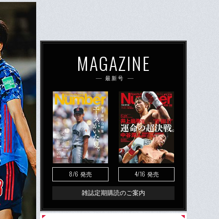
MAGAZINE
最新号
8/6
4/16
発売
発売
雑誌定期購読のご案内