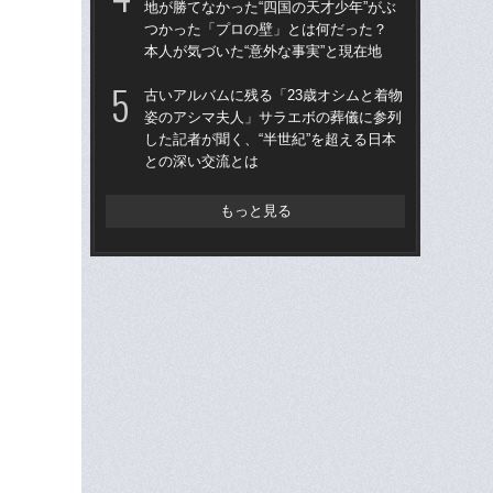
地が勝てなかった“四国の天才少年”がぶ
地が
つかった「プロの壁」とは何だった？
つ
本人が気づいた“意外な事実”と現在地
本人
古いアルバムに残る「23歳オシムと着物
鎌
姿のアシマ夫人」サラエボの葬儀に参列
マ
した記者が聞く、“半世紀”を超える日本
かっ
との深い交流とは
人
もっと見る