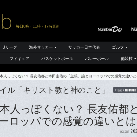
毎日6時・11時・17時更新
Jリーグ
海外サッカー
サッカー日本代表
ゴルフ
フィギュア
バスケットボール
バレーボール
他競技
本人っぽくない？ 長友佑都と本田圭佑の「主張」論とヨーロッパでの感覚の違いと
ァイル「キリスト教と神のこと」
BACK NUMBER
本人っぽくない？ 長友佑都
ーロッパでの感覚の違いとは
202
posted