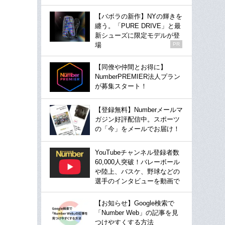
【バボラの新作】NYの輝きを
纏う。「PURE DRIVE」と最
新シューズに限定モデルが登
場
PR
【同僚や仲間とお得に】
NumberPREMIER法人プラン
が募集スタート！
【登録無料】Numberメールマ
ガジン好評配信中。スポーツ
の「今」をメールでお届け！
YouTubeチャンネル登録者数
60,000人突破！バレーボール
や陸上、バスケ、野球などの
選手のインタビューを動画で
【お知らせ】Google検索で
「Number Web」の記事を見
つけやすくする方法