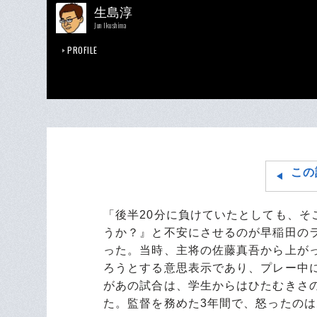
生島淳
Jun Ikushima
PROFILE
この
「後半20分に負けていたとしても、
うか？』と不安にさせるのが早稲田の
った。当時、主将の佐藤真吾から上がっ
ろうとする意思表示であり、プレー中
があの試合は、学生からはひたむきさ
た。監督を務めた3年間で、怒ったの