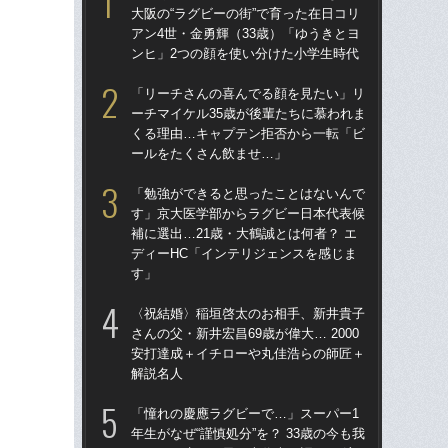
大阪の“ラグビーの街”で育った在日コリ
ー”
アン4世・金勇輝（33歳）「ゆうきとヨ
ぎ
ンヒ」2つの顔を使い分けた小学生時代
ク
「リーチさんの喜んでる顔を見たい」リ
清宮
ーチマイケル35歳が後輩たちに慕われま
表”
くる理由…キャプテン拒否から一転「ビ
ビー
ールをたくさん飲ませ…」
ん
「勉強ができると思ったことはないんで
「
す」京大医学部からラグビー日本代表候
じゃ
補に選出…21歳・大鶴誠とは何者？ エ
束の
ディーHC「インテリジェンスを感じま
言
す」
「
〈祝結婚〉稲垣啓太のお相手、新井貴子
大阪
さんの父・新井宏昌69歳が偉大… 2000
アン
安打達成＋イチローや丸佳浩らの師匠＋
ン
解説名人
「
「憧れの慶應ラグビーで…」スーパー1
日コ
年生がなぜ“謹慎処分”を？ 33歳の今も我
ん