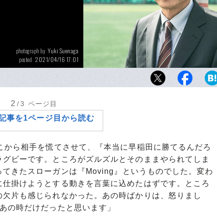
Yuki Suenaga
photograph by
2021/04/16 17:01
posted
昨年度限りで早稲田ラグビー部監督を勇退し
氏。充実した笑顔を浮かべながら3年間を振り
2
/3
ページ目
記事を1ページ目から読む
そこから相手を慌てさせて、『本当に早稲田に勝てるんだろ
ラグビーです。ところがズルズルとそのままやられてしま
てきたスローガンは『Moving』というものでした。変わ
に仕掛けようとする動きを言葉に込めたはずです。ところ
の欠片も感じられなかった。あの時ばかりは、怒りまし
はあの時だけだったと思います」