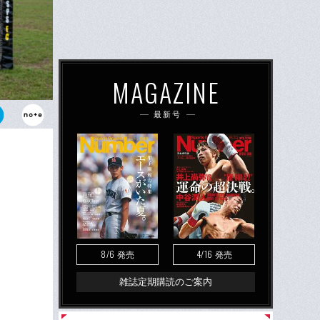
MAGAZINE
最新号
11月にイギ
8/6
4/16
発売
発売
雑誌定期購読のご案内