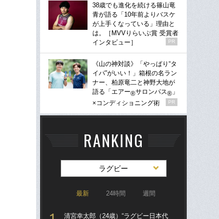
38歳でも進化を続ける篠山竜
青が語る「10年前よりバスケ
が上手くなっている」理由と
は。［MVVりらいぶ賞 受賞者
インタビュー］
PR
《山の神対談》「やっぱり“タ
イパ”がいい！」箱根の名ラン
ナー、柏原竜二と神野大地が
語る「エアー
サロンパス
」
®
®
×コンディショニング術
PR
RANKING
ラグビー
最新
24時間
週間
清宮幸太郎（24歳）“ラグビー日本代
清宮