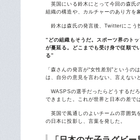
英国にいる鈴木にとって今回の森氏の
組織の構造や、カルチャーのあり方を
鈴木は森氏の発言後、Twitterにこ
“どの組織もそうだ。スポーツ界のト
が蔓延る。どこまでも受け身で従順で
る”
「森さんの発言が“女性差別”というの
は、自分の意見を言わない、言えない
WASPSの選手だったらどうするだ
できました。これが世界と日本の差で
英国で風通しのよいチームの雰囲気を
の日本に投影し、言葉を発した。
「日本の女子ラグビー