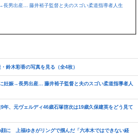
→長男出産… 藤井裕子監督と夫のスゴい柔道指導者人生
・鈴木彩香の写真を見る（全4枚）
に妊娠→長男出産… 藤井裕子監督と夫のスゴい柔道指導者人
9年、元ヴェルディ46歳石塚啓次は19歳久保建英をどう見て
の顔に 上福ゆきがリングで掴んだ「六本木ではできない経