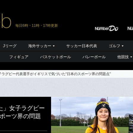
毎日6時・11時・17時更新
Jリーグ
海外サッカー
サッカー日本代表
ゴルフ
フィギュア
バスケットボール
バレーボール
他競技
ラグビー代表選手がイギリスで気づいた“日本のスポーツ界の問題点”
た」女子ラグビー
スポーツ界の問題