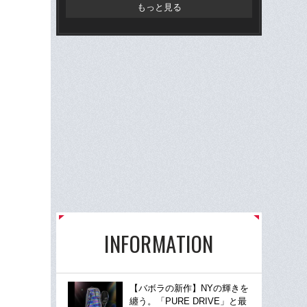
ン
もっと見る
INFORMATION
【バボラの新作】NYの輝きを
纏う。「PURE DRIVE」と最