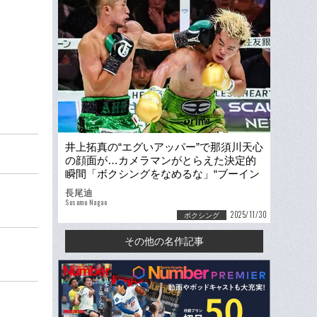
井上拓真の“エグいアッパー”で那須川天心
の顔面が…カメラマンがとらえた決定的
瞬間「ボクシングをなめるな」“ブーイン
グも飛んだ”現地ウラ側
長尾迪
Susumu Nagao
2025/11/30
ボクシング
その他の名作記事