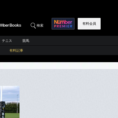
有料会員
検索
テニス
競馬
有料記事