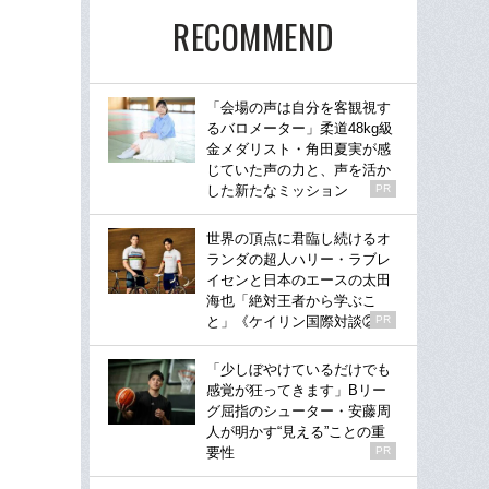
RECOMMEND
「会場の声は自分を客観視す
るバロメーター」柔道48kg級
金メダリスト・角田夏実が感
じていた声の力と、声を活か
した新たなミッション
PR
世界の頂点に君臨し続けるオ
ランダの超人ハリー・ラブレ
イセンと日本のエースの太田
海也「絶対王者から学ぶこ
と」《ケイリン国際対談②》
PR
「少しぼやけているだけでも
感覚が狂ってきます」Bリー
グ屈指のシューター・安藤周
人が明かす“見える”ことの重
要性
PR