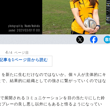
Naoto Yoshida
photograph by
2021/03/01 17:00
posted
15人制ラグビー女子日本代表の鈴木彩香。昨年
リスに渡り、現地でプレーしている
4
/4
ページ目
記事を1ページ目から読む
を新たに生むだけなのではないか。個々人が主体的にキ
とで、結果的に組織としての強さに繋がっていくのではな
こで展開されるコミュニケーションを目の当たりにした鈴
はプレーの良し悪し以外にもあると悟るようになってい