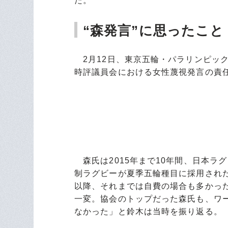
た。
“森発言”に思ったこ
2月12日、東京五輪・パラリンピッ
時評議員会における女性蔑視発言の責
森氏は2015年まで10年間、日本ラグ
制ラグビーが夏季五輪種目に採用され
以降、それまでは自費の場合も多かっ
一変。協会のトップだった森氏も、ワ
なかった」と鈴木は当時を振り返る。