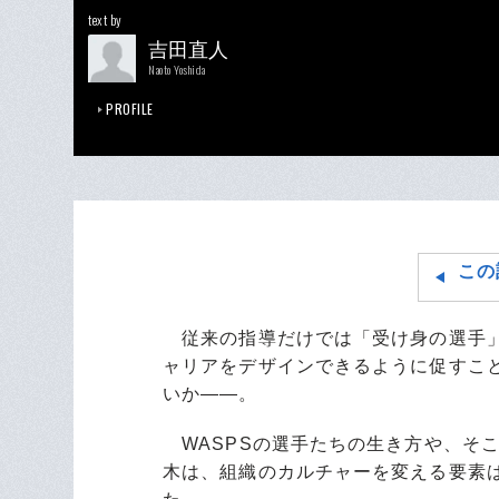
text by
吉田直人
Naoto Yoshida
PROFILE
この
従来の指導だけでは「受け身の選手」
ャリアをデザインできるように促すこ
いか――。
WASPSの選手たちの生き方や、そ
木は、組織のカルチャーを変える要素