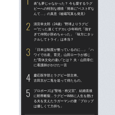
表”も夢じゃなかった？ 今も愛するラグ
ー”
ビーへの特別な感情「簡単に“ベスト8”な
ぎ
んて…」の真意《秘蔵写真も発見》
ク
清宮幸太郎（24歳）“野球よりラグビ
清宮
ー”だった速くてデカい少年時代「強す
表”
ぎて仲間が辞めちゃった」「味方にタッ
ビー
クルしてトライ」は本当？
ん
「日本は制度が整っているのに…」「ハ
「
ワイで出産、育児」山田ローラが感じ
じゃ
た“育休文化の違い”とは？ 夫・山田章仁
束の
に看護師がかけた一言
言
慶応医学部とラグビー部主将。
「
古田京が二兎を追って得たもの。
日コ
ん
プロポーズは“聖地・秩父宮”、結婚直後
ーW
に靭帯断裂…ラグビーW杯に人生を懸け
る夫を支えたラガーマンの妻「プロップ
「
は優しくて力持ち」
大阪
アン