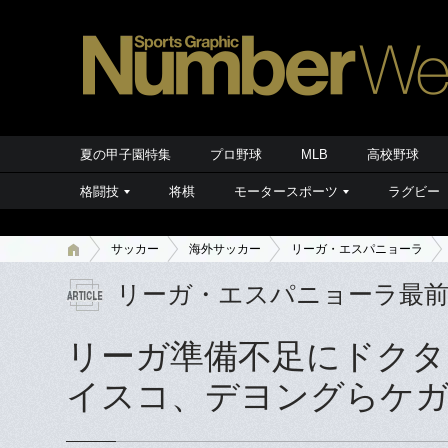
夏の甲子園特集
プロ野球
MLB
高校野球
格闘技
将棋
モータースポーツ
ラグビー
サッカー
海外サッカー
リーガ・エスパニョーラ
リーガ・エスパニョーラ最
リーガ準備不足にドクタ
イスコ、デヨングらケガ