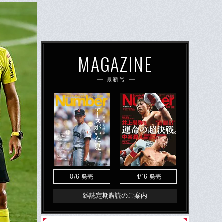
MAGAZINE
最新号
8/6
4/16
発売
発売
雑誌定期購読のご案内