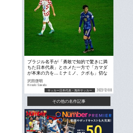
ブラジル名手が「勇敢で知的で驚きに満
ちた日本代表」とホメた一方で「カマダ
が本来の力を…ミナミノ、クボも」切な
い報道な理由
沢田啓明
Hiroaki Sawada
2022/12/08
サッカー日本代表・海外サッカー
その他の名作記事