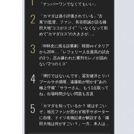
「ナンバーワンでなくてもいい」
「
→
「カマダは過小評価されている」“古
き
巣”の監督、ファン、長谷部誠が語る鎌
田大地“ココがスゴイ”「いなくなって初
“ア
めて“カマダロス”の大きさが…」
ダ
度目
〈W杯史に残る誤審劇〉韓国vsイタリア
け
から20年…「レフェリー人生最高の試合
の1つ」忌み嫌われた審判モレノが認め
「
ない“2つのミス”
記者
律
「博打ではないんです」冨安健洋とリバ
も
プールサポ感嘆…遠藤航が明かす“あの
極上守備”「サラーさん、もう1点取って
［
ね」出場時間少ない問題も言及
点
「カマダを知っているか？ 彼はすごい
W
ぞ」地元ファンが思わず相手サポーター
な
に自慢、ドイツ名物記者が解説する「鎌
ス
田大地は何がすごい？」一方、本人は…
い
た