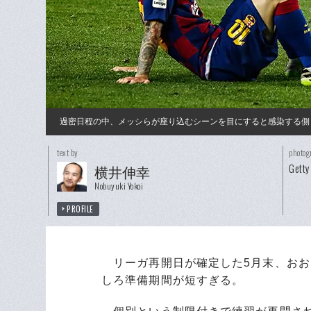
過密日程の中、メッシらが座り込むシーンを目にすると感染する側
text by
photog
Getty
横井伸幸
Nobuyuki Yokoi
PROFILE
リーガ再開日が確定した5月末、おお
しろ準備期間が短すぎる。