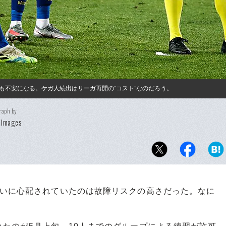
も不安になる。ケガ人続出はリーガ再開の“コスト”なのだろう。
raph by
 Images
いに心配されていたのは故障リスクの高さだった。なに