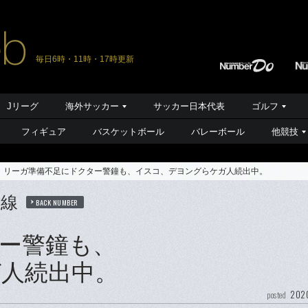
毎日6時・11時・17時更新
Jリーグ
海外サッカー
サッカー日本代表
ゴルフ
フィギュア
バスケットボール
バレーボール
他競技
リーガ準備不足にドクター警鐘も、イスコ、デヨングらケガ人続出中。
前線
BACK NUMBER
ー警鐘も、
人続出中。
2020
posted