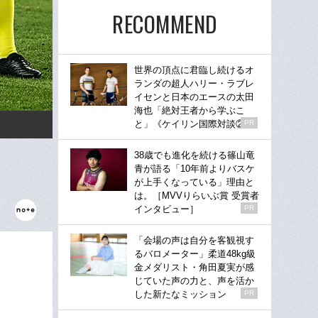
RECOMMEND
世界の頂点に君臨し続けるオ
ランダの超人ハリー・ラブレ
イセンと日本のエースの太田
海也「絶対王者から学ぶこ
と」《ケイリン国際対談②》
PR
38歳でも進化を続ける篠山竜
青が語る「10年前よりバスケ
が上手くなっている」理由と
は。［MVVりらいぶ賞 受賞者
インタビュー］
PR
「会場の声は自分を客観視す
るバロメーター」柔道48kg級
金メダリスト・角田夏実が感
じていた声の力と、声を活か
した新たなミッション
PR