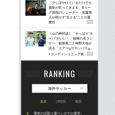
「少しぼやけているだけでも
感覚が狂ってきます」Bリー
グ屈指のシューター・安藤周
人が明かす“見える”ことの重
要性
PR
《山の神対談》「やっぱり“タ
イパ”がいい！」箱根の名ラン
ナー、柏原竜二と神野大地が
語る「エアー
サロンパス
」
®
®
×コンディショニング術
PR
RANKING
海外サッカー
最新
24時間
週間
薄幸の点取り屋ベンゼマの美学。
涙