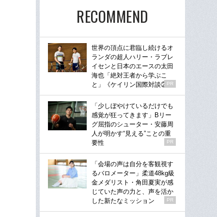
RECOMMEND
世界の頂点に君臨し続けるオ
ランダの超人ハリー・ラブレ
イセンと日本のエースの太田
海也「絶対王者から学ぶこ
と」《ケイリン国際対談②》
PR
「少しぼやけているだけでも
感覚が狂ってきます」Bリー
グ屈指のシューター・安藤周
人が明かす“見える”ことの重
要性
PR
「会場の声は自分を客観視す
るバロメーター」柔道48kg級
金メダリスト・角田夏実が感
じていた声の力と、声を活か
した新たなミッション
PR