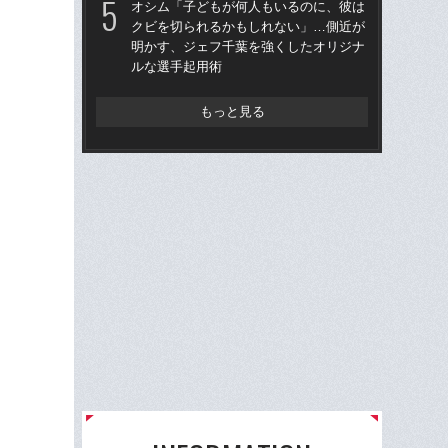
オシム「子どもが何人もいるのに、彼は
年
クビを切られるかもしれない」…側近が
明かす、ジェフ千葉を強くしたオリジナ
シマ
ルな選手起用術
切り
もっと見る