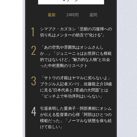
最新
24時間
週間
シマブク・カズヨシ「悲願のJ1復帰への
「
切り札はメンターの助言で“化ける”」
トを
顔…
「あの空気や雰囲気はオシムさんし
須の
か…」「ジュニーニョはお世辞にも模範
的ではないけど」“魅力的な人物”と出会
イニ
った中村憲剛のリスペクト
入
で育
「サトウの才能はヤマルに劣らないよ」
〈
ブラジル人記者ズバリ…佐藤龍之介19歳
に見る“日本代表とJ育成の大問題”とは
「妊
「ピッチ上で年功序列はいらない」
愛の
さ
引退表明した愛弟子・阿部勇樹にオシム
早川
が伝える監督業の心得「阿部はひとつの
模範だった」「ノーマルな状態を保ち続
「昨
けて欲しい」
まな
決め