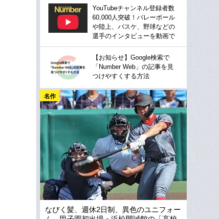
YouTubeチャンネル登録者数
60,000人突破！バレーボール
や陸上、バスケ、野球などの
選手のインタビューを動画で
【お知らせ】Google検索で
「Number Web」の記事を見
つけやすくする方法
名作
なびく髪、週休2日制、異色のユニフォー
ム…甲子園初出場・浜松開誠館の「高校