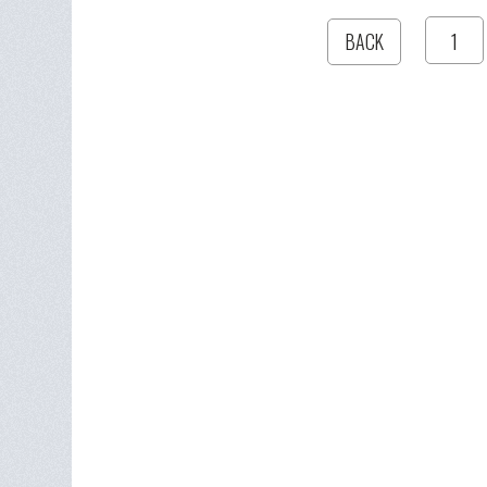
1
BACK