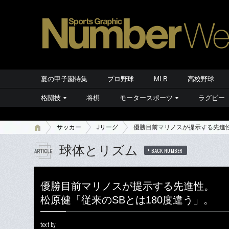
夏の甲子園特集
プロ野球
MLB
高校野球
格闘技
将棋
モータースポーツ
ラグビー
サッカー
Jリーグ
優勝目前マリノスが提示する先進性
球体とリズム
BACK NUMBER
優勝目前マリノスが提示する先進性。
松原健「従来のSBとは180度違う」。
text by