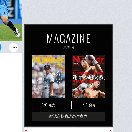
MAGAZINE
最新号
ッセンスを
時は目前だ。
8/6
4/16
発売
発売
雑誌定期購読のご案内