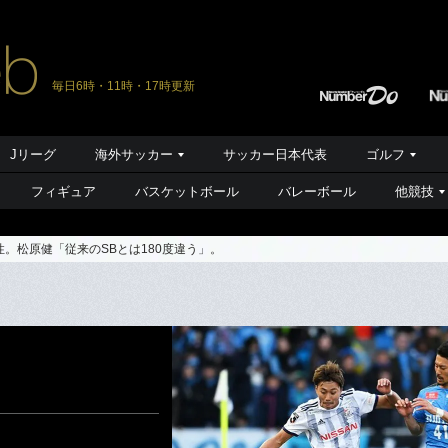
毎日6時・11時・17時更新
Jリーグ
海外サッカー
サッカー日本代表
ゴルフ
フィギュア
バスケットボール
バレーボール
他競技
。松原健「従来のSBとは180度違う」。