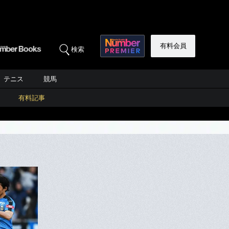
有料会員
検索
テニス
競馬
有料記事