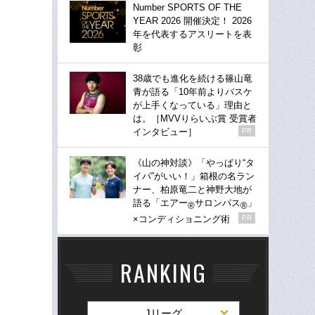
Number SPORTS OF THE
YEAR 2026 開催決定！ 2026
年を代表するアスリートを表
彰
38歳でも進化を続ける篠山竜
青が語る「10年前よりバスケ
が上手くなっている」理由と
は。［MVVりらいぶ賞 受賞者
インタビュー］
PR
《山の神対談》「やっぱり“タ
イパ”がいい！」箱根の名ラン
ナー、柏原竜二と神野大地が
語る「エアー
サロンパス
」
®
®
×コンディショニング術
PR
RANKING
Jリーグ