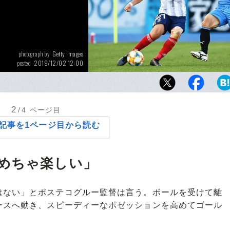
Getty Images
photograph by
2019/12/02 12:00
posted
横浜F・マリノスと松原健には欧州最先端のエ
感じる。12月7日、日産スタジアム。結実の
2
/4
ページ目
記事を1ページ目から読む
めちゃ楽しい」
はない」とポステコグルー監督は言う。ボールを受けて離
ースへ動き、スピーディーなポゼッションを高めてゴール