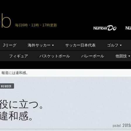
毎日6時・11時・17時更新
Jリーグ
海外サッカー
サッカー日本代表
ゴルフ
フィギュア
バスケットボール
バレーボール
他競技
、報道には違和感。
K NUMBER
役に立つ。
違和感。
2019
posted