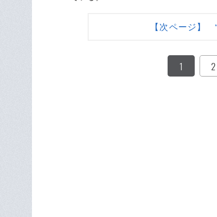
【次ページ】 
1
2