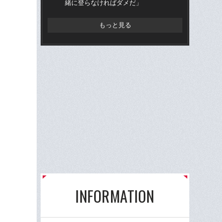
緒に登らなければダメだ」
ー
く
もっと見る
INFORMATION