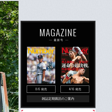
MAGAZINE
最新号
8/6
4/16
発売
発売
雑誌定期購読のご案内