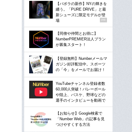
【バボラの新作】NYの輝きを
纏う。「PURE DRIVE」と最
新シューズに限定モデルが登
場
PR
【同僚や仲間とお得に】
NumberPREMIER法人プラン
が募集スタート！
【登録無料】Numberメールマ
ガジン好評配信中。スポーツ
の「今」をメールでお届け！
YouTubeチャンネル登録者数
60,000人突破！バレーボール
や陸上、バスケ、野球などの
選手のインタビューを動画で
【お知らせ】Google検索で
「Number Web」の記事を見
つけやすくする方法