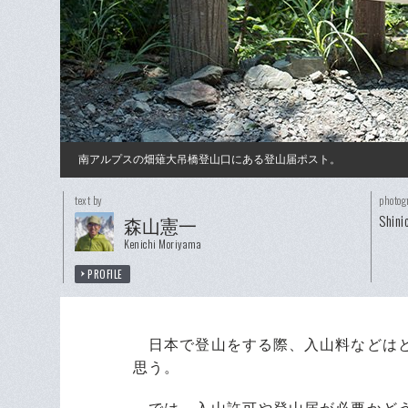
南アルプスの畑薙大吊橋登山口にある登山届ポスト。
text by
photog
Shini
森山憲一
Kenichi Moriyama
PROFILE
日本で登山をする際、入山料などはと
思う。