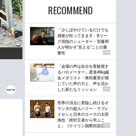
RECOMMEND
「少しぼやけているだけでも
感覚が狂ってきます」Bリー
グ屈指のシューター・安藤周
人が明かす“見える”ことの重
要性
PR
「会場の声は自分を客観視す
るバロメーター」柔道48kg級
金メダリスト・角田夏実が感
じていた声の力と、声を活か
した新たなミッション
PR
世界の頂点に君臨し続けるオ
ランダの超人ハリー・ラブレ
イセンと日本のエースの太田
海也「絶対王者から学ぶこ
と」《ケイリン国際対談②》
PR