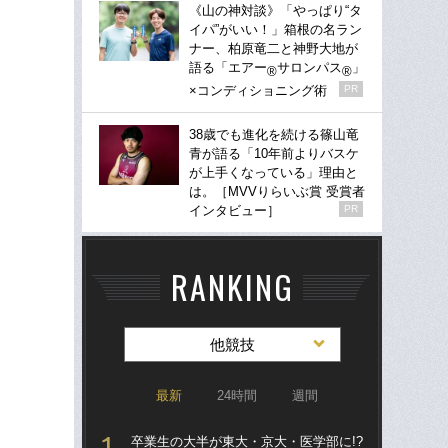
《山の神対談》「やっぱり“タ
イパ”がいい！」箱根の名ラン
ナー、柏原竜二と神野大地が
語る「エアー
サロンパス
」
®
®
×コンディショニング術
PR
38歳でも進化を続ける篠山竜
青が語る「10年前よりバスケ
が上手くなっている」理由と
は。［MVVりらいぶ賞 受賞者
インタビュー］
PR
RANKING
他競技
最新
24時間
週間
卒業生の大半が東大・京大・医学部に!?
「