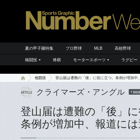
夏の甲子園特集
プロ野球
MLB
高校野球
格闘技
将棋
モータースポーツ
ラグビー
他競技
登山届は遭難の「後」に役に立つ。条例が増加中
クライマーズ・アングル
BAC
登山届は遭難の「後」に
条例が増加中、報道には