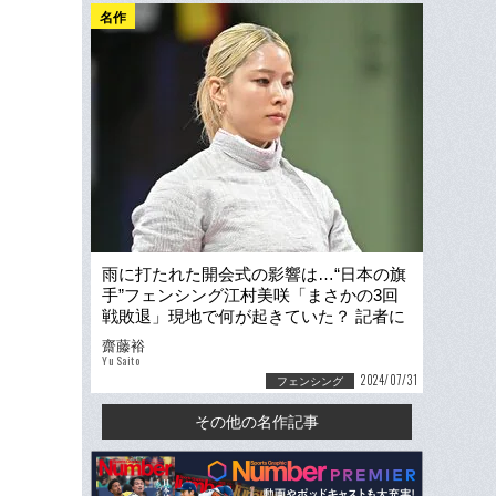
名作
雨に打たれた開会式の影響は…“日本の旗
手”フェンシング江村美咲「まさかの3回
戦敗退」現地で何が起きていた？ 記者に
語った“原因不明の違和感”
齋藤裕
Yu Saito
2024/07/31
フェンシング
その他の名作記事