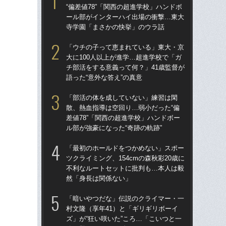
“偏差値78”「関西の超進学校」ハンドボ
大に
ール部がインターハイ出場の衝撃…東大
チ部
寺学園「まさかの快挙」のウラ話
語っ
「ウチの子って恵まれている」東大・京
卒業
大に100人以上が進学…超進学校で「ガ
“偏
チ部活をする意義って何？」41歳監督が
ー
語った“意外な答え”の真意
寺
「部活の体を成していない」練習は閑
「
散、熱血指導は空回り…弱小だった“偏
散、
差値78”「関西の超進学校」ハンドボー
差値
ル部が強豪になった“奇跡の軌跡”
ル部
「最初のホールドをつかめない」スポー
「
ツクライミング、154cmの森秋彩20歳に
スト
不利なルートセットに批判も…本人は毅
画”
然「身長は関係ない」
ト
「暗いやつだな」伝説のクライマー・一
「
村文隆（享年41）と「ギリギリボーイ
人の
ズ」が“狂い咲いた”ころ…「こいつと一
グ松