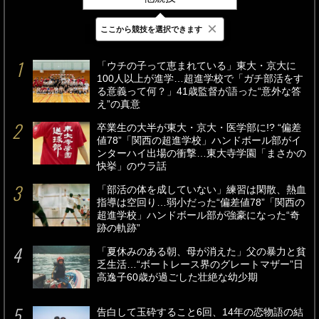
×
ここから競技を選択できます
最新
24時間
週間
「ウチの子って恵まれている」東大・京大に
100人以上が進学…超進学校で「ガチ部活をす
る意義って何？」41歳監督が語った“意外な答
え”の真意
卒業生の大半が東大・京大・医学部に!? “偏差
値78”「関西の超進学校」ハンドボール部がイ
ンターハイ出場の衝撃…東大寺学園「まさかの
快挙」のウラ話
「部活の体を成していない」練習は閑散、熱血
指導は空回り…弱小だった“偏差値78”「関西の
超進学校」ハンドボール部が強豪になった“奇
跡の軌跡”
「夏休みのある朝、母が消えた」父の暴力と貧
乏生活…“ボートレース界のグレートマザー”日
高逸子60歳が過ごした壮絶な幼少期
告白して玉砕すること6回、14年の恋物語の結