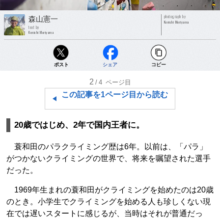
photograph by
森山憲一
Kenichi Moriyama
text by
Kenichi Moriyama
ポスト
シェア
コピー
2
/4
ページ目
この記事を1ページ目から読む
20歳ではじめ、2年で国内王者に。
蓑和田のパラクライミング歴は6年。以前は、「パラ」
がつかないクライミングの世界で、将来を嘱望された選手
だった。
1969年生まれの蓑和田がクライミングを始めたのは20歳
のとき。小学生でクライミングを始める人も珍しくない現
在では遅いスタートに感じるが、当時はそれが普通だっ