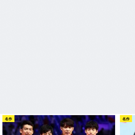
名作
名作