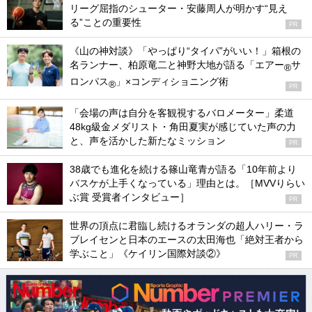
リーグ屈指のシューター・安藤周人が明かす“見え
る”ことの重要性
PR
《山の神対談》「やっぱり“タイパ”がいい！」箱根の
名ランナー、柏原竜二と神野大地が語る「エアー
サ
®
ロンパス
」×コンディショニング術
®
PR
「会場の声は自分を客観視するバロメーター」柔道
48kg級金メダリスト・角田夏実が感じていた声の力
と、声を活かした新たなミッション
PR
38歳でも進化を続ける篠山竜青が語る「10年前より
バスケが上手くなっている」理由とは。［MVVりらい
ぶ賞 受賞者インタビュー］
PR
世界の頂点に君臨し続けるオランダの超人ハリー・ラ
ブレイセンと日本のエースの太田海也「絶対王者から
学ぶこと」《ケイリン国際対談②》
PR