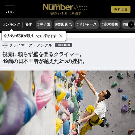
有料会員
毎日6時・11時・17時更新
ランキング
名作
#甲子園
#益田直也
#ドジャース
#高木美帆
#鈴木
〉
×
今人気の記事が競技ごとに探せます
他競技
クライマーズ・アングル
BACK NUMBER
視覚に頼らず壁を登るクライマー。
49歳の日本王者が越えた2つの挫折。