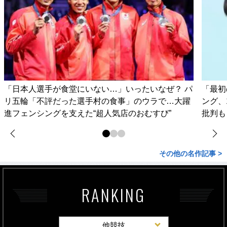
「日本人選手が食堂にいない…」いったいなぜ？ パ
「最初
リ五輪「不評だった選手村の食事」のウラで…大躍
ング、
進フェンシングを支えた“超人気店のおむすび”
批判も
その他の名作記事 >
RANKING
他競技