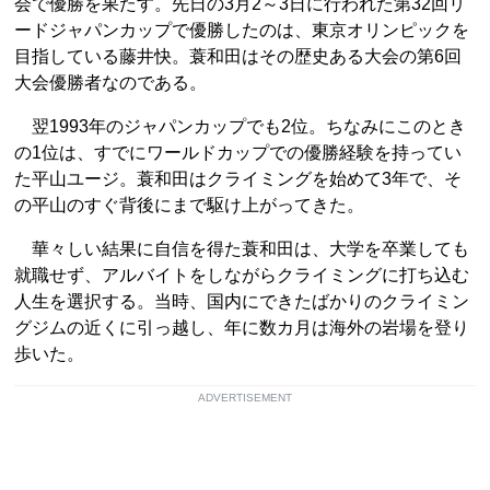
会で優勝を果たす。先日の3月2～3日に行われた第32回リ
ードジャパンカップで優勝したのは、東京オリンピックを
目指している藤井快。蓑和田はその歴史ある大会の第6回
大会優勝者なのである。
翌1993年のジャパンカップでも2位。ちなみにこのとき
の1位は、すでにワールドカップでの優勝経験を持ってい
た平山ユージ。蓑和田はクライミングを始めて3年で、そ
の平山のすぐ背後にまで駆け上がってきた。
華々しい結果に自信を得た蓑和田は、大学を卒業しても
就職せず、アルバイトをしながらクライミングに打ち込む
人生を選択する。当時、国内にできたばかりのクライミン
グジムの近くに引っ越し、年に数カ月は海外の岩場を登り
歩いた。
ADVERTISEMENT