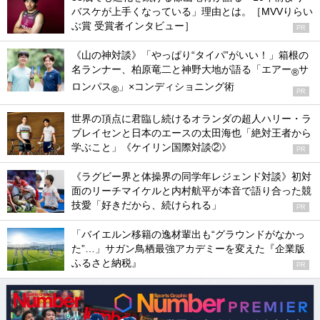
バスケが上手くなっている」理由とは。［MVVりらい
ぶ賞 受賞者インタビュー］
PR
《山の神対談》「やっぱり“タイパ”がいい！」箱根の
名ランナー、柏原竜二と神野大地が語る「エアー
サ
®
ロンパス
」×コンディショニング術
®
PR
世界の頂点に君臨し続けるオランダの超人ハリー・ラ
ブレイセンと日本のエースの太田海也「絶対王者から
学ぶこと」《ケイリン国際対談②》
PR
《ラグビー界と体操界の同学年レジェンド対談》初対
面のリーチマイケルと内村航平が本音で語り合った競
技愛「好きだから、続けられる」
PR
「バイエルン移籍の逸材輩出も“グラウンドがなかっ
た”…」サガン鳥栖最強アカデミーを変えた『企業版
ふるさと納税』
PR