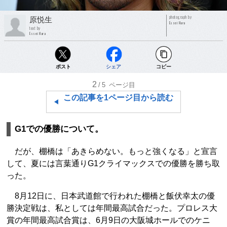
photograph by
原悦生
Essei Hara
text by
Essei Hara
ポスト
シェア
コピー
2
/5
ページ目
この記事を1ページ目から読む
G1での優勝について。
だが、棚橋は「あきらめない。もっと強くなる」と宣言
して、夏には言葉通りG1クライマックスでの優勝を勝ち取
った。
8月12日に、日本武道館で行われた棚橋と飯伏幸太の優
勝決定戦は、私としては年間最高試合だった。プロレス大
賞の年間最高試合賞は、6月9日の大阪城ホールでのケニ