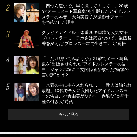
「四つん這いで、早く撮って！って…」28歳
で“オールヌード写真集”を出版したアイドルレ
スラーの本音…大向美智子が撮影オファー
を“快諾”した理由
グラビアアイドル→体重26キロ増で人気女子
プロレスラーに「デカさは武器なので」後藤智
香を変えた“プロレス一本で生きていく”覚悟
「上だけ脱いでみようか」21歳でヌード写真
集を“出版させられた”アイドルレスラーの告
白…ジャンボ堀に全女関係者が放った“衝撃の
言い訳”とは？
「水着の中に手を入れられ…」「新人は触られ
放題」10代で全女に入団したアイドルレスラ
ーの告白…小倉由美が明かす、過酷な“長与千
種の付き人”時代
もっと見る