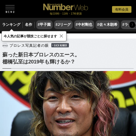
有料会員
毎日6時・11時・17時更新
ランキング
名作
#甲子園
#Jリーグ
#中村剛也
#佐々木朗希
#ラグ
〉
×
今人気の記事が競技ごとに探せます
格闘技
プロレス
プロレス写真記者の眼
BACK NUMBER
蘇った新日本プロレスのエース。
棚橋弘至は2019年も輝けるか？