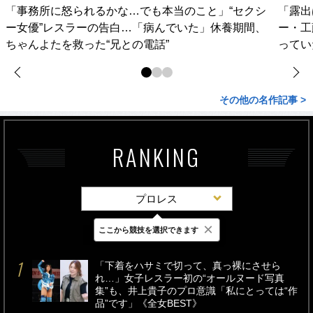
「事務所に怒られるかな…でも本当のこと」“セクシ
「露出
ー女優”レスラーの告白…「病んでいた」休養期間、
ー・工
ちゃんよたを救った“兄との電話”
ってい
その他の名作記事 >
RANKING
プロレス
×
ここから競技を選択できます
最新
24時間
週間
「下着をハサミで切って、真っ裸にさせら
れ…」女子レスラー初の“オールヌード写真
集”も、井上貴子のプロ意識「私にとっては“作
品”です」《全女BEST》