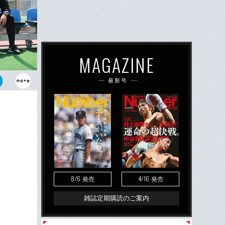
MAGAZINE
最新号
、コーチの式
8/6
4/16
発売
発売
雑誌定期購読のご案内