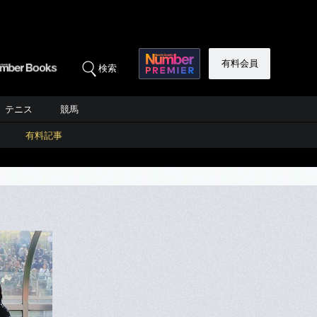
有料会員
検索
テニス
競馬
有料記事