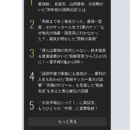
最強校」 名波浩、山田隆裕、大岩剛が
も
いた“30年前の清商伝説”とは
高校
「高校まで全く無名だった」森保一監
員
督…そのサッカー人生で1番のナゾ「な
部活
ぜ地元の強豪・国見高に行かなかっ
減…
た？」親友が明かした“受験の真相”
負
「僕らは最強の世代じゃない」鈴木徳真
山田
＆渡邊凌磨がいた“前橋育英”から7人がJ1
に！＜選手権V逸から6年＞
“消
ー
「誹謗中傷で家族にも迷惑が…」審判の
た
人生も狂わせた“高校サッカー最大の誤
代
審”「作陽のVゴール」を見逃した“熱血
先生”を支えた青山敏弘の活躍
“消
今
「大迫半端ないって！」に新証言。
か？
もうひとりの「中西」に直撃取材！
ん
もっと見る