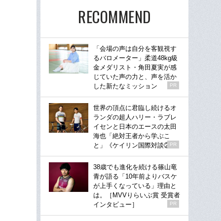
RECOMMEND
「会場の声は自分を客観視す
るバロメーター」柔道48kg級
金メダリスト・角田夏実が感
じていた声の力と、声を活か
した新たなミッション
PR
世界の頂点に君臨し続けるオ
ランダの超人ハリー・ラブレ
イセンと日本のエースの太田
海也「絶対王者から学ぶこ
と」《ケイリン国際対談②》
PR
38歳でも進化を続ける篠山竜
青が語る「10年前よりバスケ
が上手くなっている」理由と
は。［MVVりらいぶ賞 受賞者
インタビュー］
PR