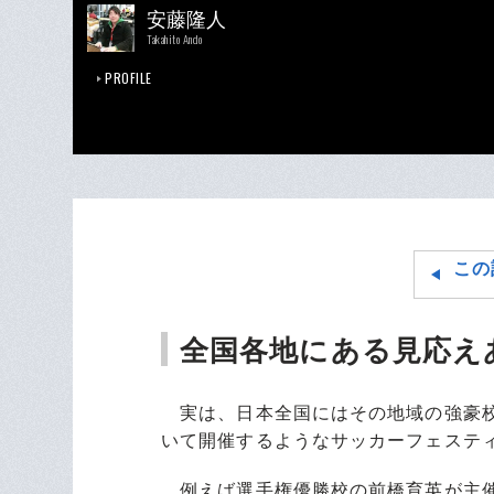
安藤隆人
Takahito Ando
PROFILE
この
全国各地にある見応え
実は、日本全国にはその地域の強豪校
いて開催するようなサッカーフェステ
例えば選手権優勝校の前橋育英が主催