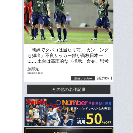
「朝練でタバコは当たり前、 カンニング
も頻出」不良サッカー部が高校日本一
に… 土台は高圧的な〈指示、命令、思考
停止〉からの脱却
加部究
Kiwamu Kabe
2022/09/11
高校サッカー
その他の名作記事