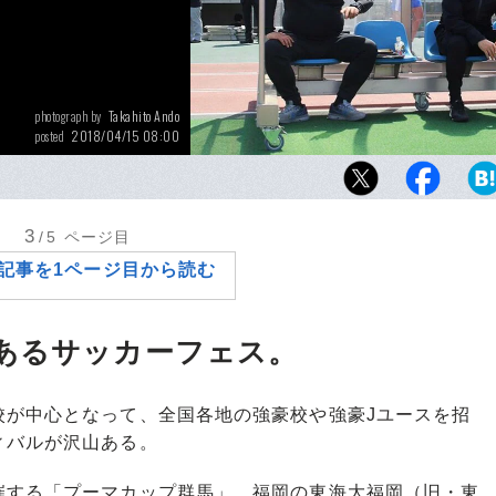
Takahito Ando
photograph by
2018/04/15 08:00
posted
左から、市立船橋サッカー部の朝岡隆蔵監督
田高義。
3
/5
ページ目
記事を1ページ目から読む
あるサッカーフェス。
が中心となって、全国各地の強豪校や強豪Jユースを招
ィバルが沢山ある。
する「プーマカップ群馬」、福岡の東海大福岡（旧・東