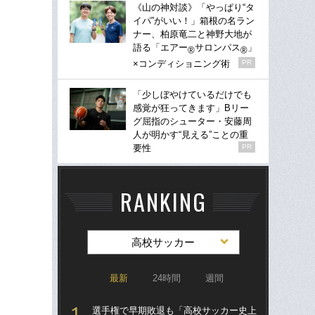
《山の神対談》「やっぱり“タ
イパ”がいい！」箱根の名ラン
ナー、柏原竜二と神野大地が
語る「エアー
サロンパス
」
®
®
×コンディショニング術
PR
「少しぼやけているだけでも
感覚が狂ってきます」Bリー
グ屈指のシューター・安藤周
人が明かす“見える”ことの重
要性
PR
RANKING
高校サッカー
最新
24時間
週間
選手権で早期敗退も「高校サッカー史上
「