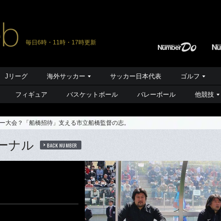
毎日6時・11時・17時更新
Jリーグ
海外サッカー
サッカー日本代表
ゴルフ
フィギュア
バスケットボール
バレーボール
他競技
ー大会？「船橋招待」支える市立船橋監督の志。
ーナル
BACK NUMBER