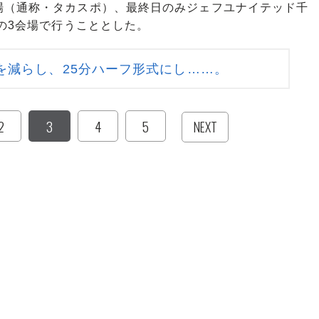
場（通称・タカスポ）、最終日のみジェフユナイテッド千
ドの3会場で行うこととした。
を減らし、25分ハーフ形式にし……。
2
3
4
5
NEXT