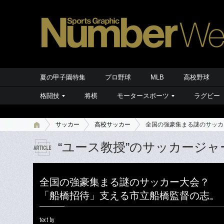
夏の甲子園特集
プロ野球
MLB
高校野球
格闘技
将棋
モータースポーツ
ラグビー
サッカー
高校サッカー
全国の強豪集まる謎のサッカ
“ユース教授”のサッカージャ
全国の強豪集まる謎のサッカー大会？
「船橋招待」支える市立船橋監督の志。
text by