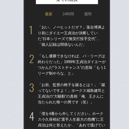
最新
24時間
週間
「おい、ノーヒットだぞ？」落合博満よ
「ア
り前にダイエー王貞治が決断してい
球
た“日本シリーズで無安打投手交代”…
す“
「個人記録は関係ないんだ」
た…
らD
「もし優勝できなければ、パ・リーグは
終わりだった」1999年王貞治ダイエーが
「
つかんだ“ラストチャンス”の意味「もう1
で
リーグ制やろな、と」
を
は
「お前、監督の椅子を蹴るとは！」「蹴
ってないですよ！」ホークス城島健司と
「
王貞治の“大騒動”の真相「俺、王さんに
コー
当たられた唯一の男です（笑）」
人に
で
「僕を4番から外してください」ホーク
ス小久保裕紀“選手人生最大の危機”に王
祖父
貞治は何と答えたか…「あれで逃げてい
北