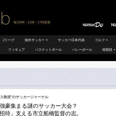
毎日6時・11時・17時更新
Jリーグ
海外サッカー
サッカー日本代表
ゴルフ
フィギュア
バスケットボール
バレーボール
他競技
ース教授”のサッカージャーナル
強豪集まる謎のサッカー大会？
招待」支える市立船橋監督の志。