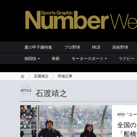
夏の甲子園特集
プロ野球
MLB
高校野球
格闘技
将棋
モータースポーツ
ラグビー
石渡靖之
関連記事
石渡靖之
“ユ
全国の
「船橋