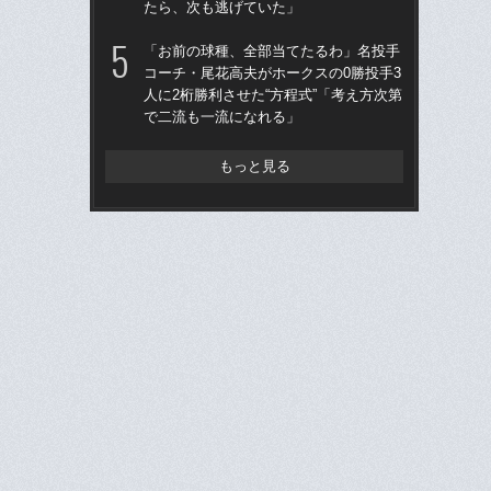
たら、次も逃げていた」
へ？
ブレ
「お前の球種、全部当てたるわ」名投手
コーチ・尾花高夫がホークスの0勝投手3
「
人に2桁勝利させた“方程式”「考え方次第
です
で二流も一流になれる」
治
「
もっと見る