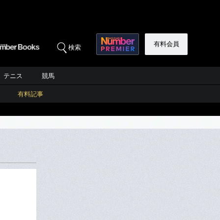
有料会員
検索
テニス
競馬
有料記事