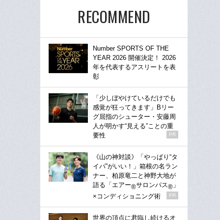
RECOMMEND
Number SPORTS OF THE
YEAR 2026 開催決定！ 2026
年を代表するアスリートを表
彰
「少しぼやけているだけでも
感覚が狂ってきます」Bリー
グ屈指のシューター・安藤周
人が明かす“見える”ことの重
要性
PR
《山の神対談》「やっぱり“タ
イパ”がいい！」箱根の名ラン
ナー、柏原竜二と神野大地が
語る「エアー
サロンパス
」
®
®
×コンディショニング術
PR
世界の頂点に君臨し続けるオ