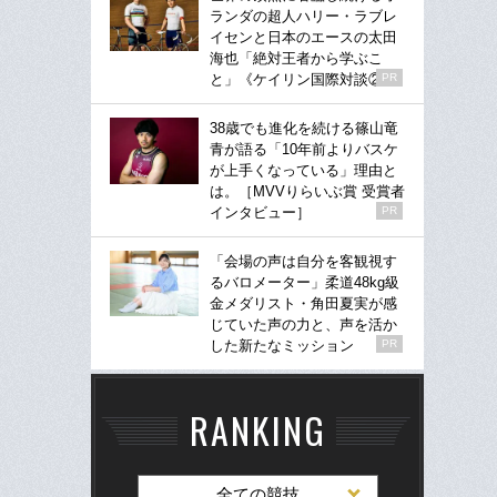
ランダの超人ハリー・ラブレ
イセンと日本のエースの太田
海也「絶対王者から学ぶこ
と」《ケイリン国際対談②》
PR
38歳でも進化を続ける篠山竜
青が語る「10年前よりバスケ
が上手くなっている」理由と
は。［MVVりらいぶ賞 受賞者
インタビュー］
PR
「会場の声は自分を客観視す
るバロメーター」柔道48kg級
金メダリスト・角田夏実が感
じていた声の力と、声を活か
した新たなミッション
PR
RANKING
全ての競技