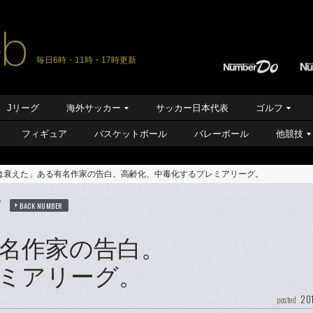
毎日6時・11時・17時更新
Jリーグ
海外サッカー
サッカー日本代表
ゴルフ
フィギュア
バスケットボール
バレーボール
他競技
は衰えた」ある有名作家の告白。高齢化、中毒化するプレミアリーグ。
信
BACK NUMBER
名作家の告白。
ミアリーグ。
201
posted