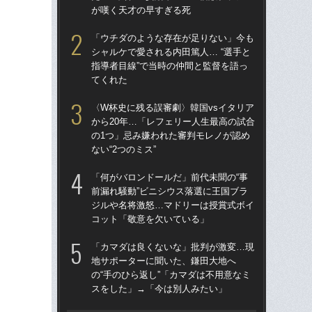
が嘆く天才の早すぎる死
律
も
「ウチダのような存在が足りない」今も
シャルケで愛される内田篤人… “選手と
〈W
指導者目線”で当時の仲間と監督を語っ
から
てくれた
の
ない
〈W杯史に残る誤審劇〉韓国vsイタリア
から20年…「レフェリー人生最高の試合
W
の1つ」忌み嫌われた審判モレノが認め
た」
ない“2つのミス”
イ
この
「何がバロンドールだ」前代未聞の“事
前漏れ騒動”ビニシウス落選に王国ブラ
W
ジルや名将激怒…マドリーは授賞式ボイ
な
コット「敬意を欠いている」
ス
い
「カマダは良くないな」批判が激変…現
た
地サポーターに聞いた、鎌田大地へ
の“手のひら返し”「カマダは不用意なミ
“ア
スをした」→「今は別人みたい」
ダ
度目