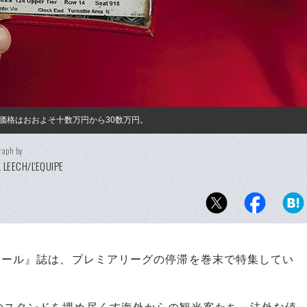
価格はおおよそ十数万円から30数万円。
raph by
 LEECH/L'EQUIPE
ボール』誌は、プレミアリーグの停滞を巻末で特集してい