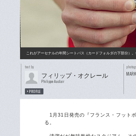
これがアーセナルの年間シートパス（カードフォルダの下部分）。
text by
photog
MARK
フィリップ・オクレール
Philippe Auclair
PROFILE
1月31日発売の『フランス・フット
る。