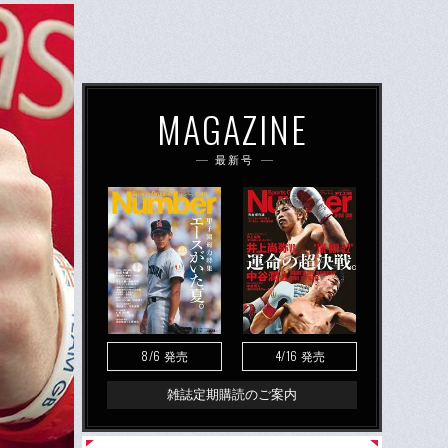
MAGAZINE
最新号
8/6
4/16
発売
発売
雑誌定期購読のご案内