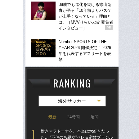
38歳でも進化を続ける篠山竜
青が語る「10年前よりバスケ
が上手くなっている」理由と
は。［MVVりらいぶ賞 受賞者
インタビュー］
PR
Number SPORTS OF THE
YEAR 2026 開催決定！ 2026
年を代表するアスリートを表
彰
RANKING
海外サッカー
最新
24時間
週間
憎きマラドーナを、本当は大好きだっ
「
た… “不仲のち親友”ペレ＆宿敵ブラジル
記者