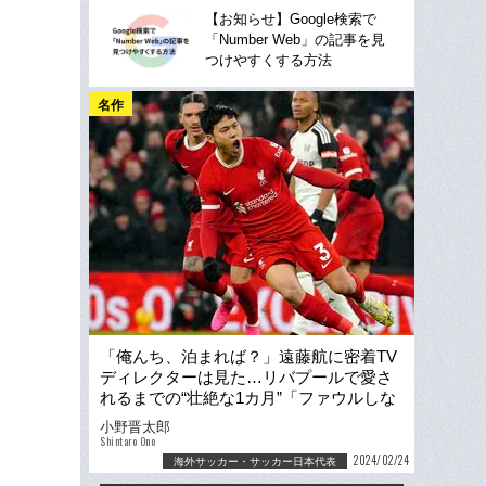
【お知らせ】Google検索で
「Number Web」の記事を見
つけやすくする方法
名作
「俺んち、泊まれば？」遠藤航に密着TV
ディレクターは見た…リバプールで愛さ
れるまでの“壮絶な1カ月”「ファウルしな
いとかあり得ない」
小野晋太郎
Shintaro Ono
2024/02/24
海外サッカー・サッカー日本代表