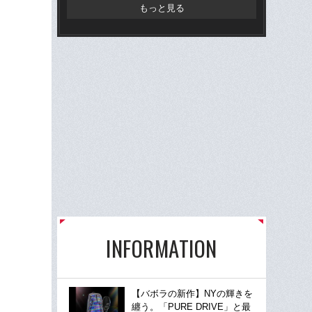
け
もっと見る
INFORMATION
【バボラの新作】NYの輝きを
纏う。「PURE DRIVE」と最