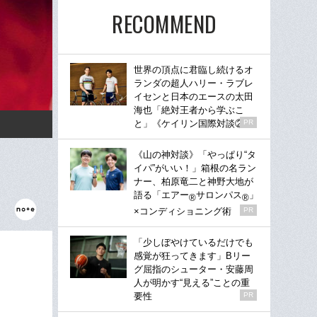
RECOMMEND
世界の頂点に君臨し続けるオ
ランダの超人ハリー・ラブレ
イセンと日本のエースの太田
海也「絶対王者から学ぶこ
と」《ケイリン国際対談②》
PR
《山の神対談》「やっぱり“タ
イパ”がいい！」箱根の名ラン
ナー、柏原竜二と神野大地が
語る「エアー
サロンパス
」
®
®
×コンディショニング術
PR
「少しぼやけているだけでも
感覚が狂ってきます」Bリー
グ屈指のシューター・安藤周
人が明かす“見える”ことの重
要性
PR