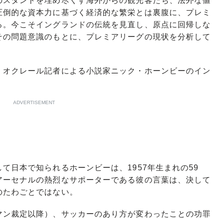
スタンドを埋め尽くす海外からの観光客たち、法外な値
圧倒的な資本力に基づく経済的な繁栄とは裏腹に、プレミ
る。今こそイングランドの伝統を見直し、原点に回帰しな
その問題意識のもとに、プレミアリーグの現状を分析して
オクレール記者による小説家ニック・ホーンビーのイン
ADVERTISEMENT
て日本で知られるホーンビーは、1957年生まれの59
アーセナルの熱烈なサポーターである彼の言葉は、決して
のたわごとではない。
ン裁定以降）、サッカーのあり方が変わったことの功罪