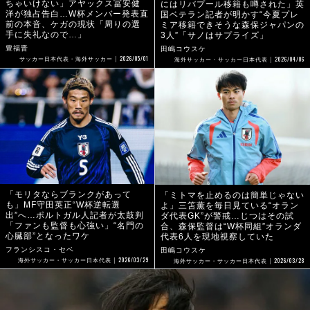
ちゃいけない」アヤックス冨安健
にはリバプール移籍も噂された」英
洋が独占告白…W杯メンバー発表直
国ベテラン記者が明かす“今夏プレ
前の本音、ケガの現状「周りの選
ミア移籍できそうな森保ジャパンの
手に失礼なので…」
3人”「サノはサプライズ」
豊福晋
田嶋コウスケ
2026/05/01
2026/04/06
サッカー日本代表・海外サッカー
海外サッカー・サッカー日本代表
「モリタならブランクがあって
「ミトマを止めるのは簡単じゃない
も」MF守田英正“W杯逆転選
よ」三笘薫を毎日見ている“オラン
出”へ…ポルトガル人記者が太鼓判
ダ代表GK”が警戒…じつはその試
「ファンも監督も心強い」“名門の
合、森保監督は“W杯同組”オランダ
心臓部”となったワケ
代表6人を現地視察していた
フランシスコ・セベ
田嶋コウスケ
2026/03/29
2026/03/28
海外サッカー・サッカー日本代表
海外サッカー・サッカー日本代表