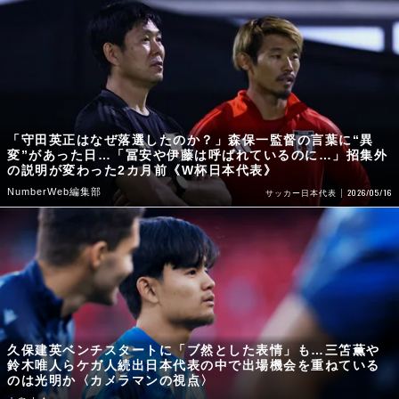
「守田英正はなぜ落選したのか？」森保一監督の言葉に“異
変”があった日…「冨安や伊藤は呼ばれているのに…」招集外
の説明が変わった2カ月前《W杯日本代表》
NumberWeb編集部
2026/05/16
サッカー日本代表
久保建英ベンチスタートに「ブ然とした表情」も…三笘薫や
鈴木唯人らケガ人続出日本代表の中で出場機会を重ねている
のは光明か〈カメラマンの視点〉