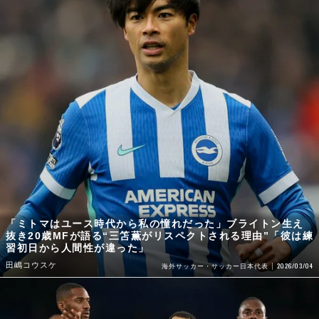
「ミトマはユース時代から私の憧れだった」ブライトン生え
抜き20歳MFが語る“三笘薫がリスペクトされる理由”「彼は練
習初日から人間性が違った」
田嶋コウスケ
2026/03/04
海外サッカー・サッカー日本代表