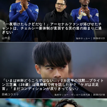
「一夜明けたらクビだな！」アーセナルファンが浴びせたチ
ャントは、チェルシー新体制が直面する茨の道の始まりに過
ぎない
山中忍
2026/01/21
海外サッカー
「いまはW杯どうこうではない…」2カ月半の沈黙…ブライト
ン三笘薫（28歳）は復帰戦で何を話したか？「ケガは左足
首」「まだコンディションが戻りきってない」
田嶋コウスケ
2025/12/18
海外サッカー・サッカー日本代表