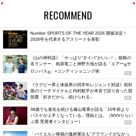
RECOMMEND
Number SPORTS OF THE YEAR 2026 開催決定！
2026年を代表するアスリートを表彰
《山の神対談》「やっぱり“タイパ”がいい！」箱根の
名ランナー、柏原竜二と神野大地が語る「エアー
サ
®
ロンパス
」×コンディショニング術
®
PR
《ラグビー界と体操界の同学年レジェンド対談》初対
面のリーチマイケルと内村航平が本音で語り合った競
技愛「好きだから、続けられる」
PR
38歳でも進化を続ける篠山竜青が語る「10年前より
バスケが上手くなっている」理由とは。［MVVりらい
ぶ賞 受賞者インタビュー］
PR
「バイエルン移籍の逸材輩出も“グラウンドがなかっ