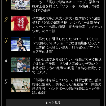
ートも…「高校で球速15キロアップ」福島の
絶対王者を封じた「ソフトボール出身」“背番
号17”の正体
卒業生の大半が東大・京大・医学部に!? “偏差
値78”「関西の超進学校」ハンドボール部がイ
ンターハイ出場の衝撃…東大寺学園「まさかの
快挙」のウラ話
「（私たち）引退したんだっけ？」りくりゅ
う“異例のアイスショー”はなぜ画期的だった？
「世界的にも珍しい試み」打ち破った“フィギ
ュア界の通例”
「強い組織であり続けたい」強豪が相次ぐ敗退
で波乱の甲子園…でも健大高崎はなぜ強い？
名将が語る“強い組織”の真意「有能な社長だけ
ではダメ」
「部活の体を成していない」練習は閑散、熱血
指導は空回り…弱小だった“偏差値78”「関西の
超進学校」ハンドボール部が強豪になった“奇
跡の軌跡”
もっと見る