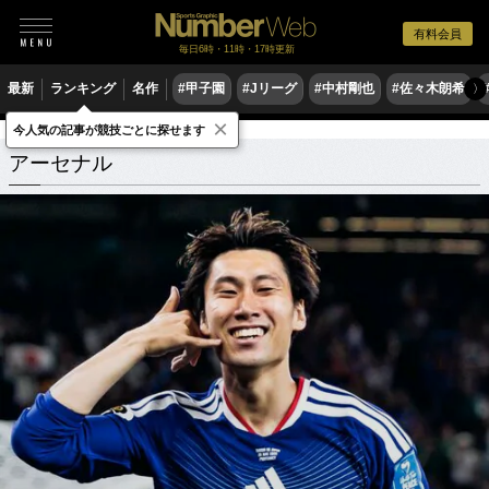
有料会員
毎日6時・11時・17時更新
最新
ランキング
名作
#甲子園
#Jリーグ
#中村剛也
#佐々木朗希
〉
×
今人気の記事が競技ごとに探せます
アーセナル
関連記事
アーセナル