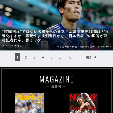
“喧嘩別れ”ではない名将からの巣立ち…冨安健洋26歳はどう
進化するか「再現性より創造性かな」日本代表での即答が取
材記者に今、響くワケ
ミムラユウスケ
2025/09/04
サッカー日本代表・海外サッカー
1
2
3
4
5
…
15
NEXT >>
MAGAZINE
最新号