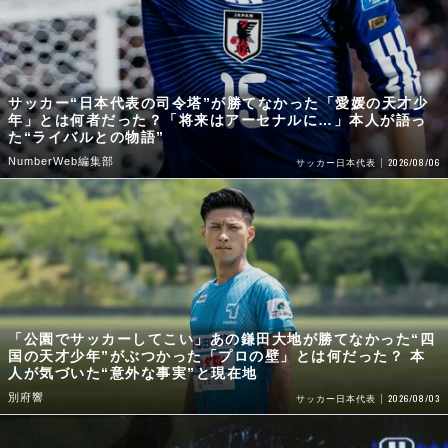
サッカー“日本代表の司令塔”が勝てなかった「愛媛の天才少
年」とは何者だった？「将来はアーセナルに…」本人が語っ
た“ライバルとの物語”
NumberWeb編集部
2026/08/06
サッカー日本代表
「公園でサッカーしてこい」あの鎌田大地が勝てなかった“四
国の天才少年”がぶつかった「プロの壁」とは何だった？ 本
人が気づいた“意外な事実”と現在地
別府響
2026/08/03
サッカー日本代表