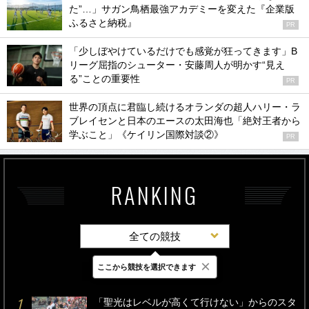
た”…」サガン鳥栖最強アカデミーを変えた『企業版
ふるさと納税』
PR
「少しぼやけているだけでも感覚が狂ってきます」B
リーグ屈指のシューター・安藤周人が明かす“見え
る”ことの重要性
PR
世界の頂点に君臨し続けるオランダの超人ハリー・ラ
ブレイセンと日本のエースの太田海也「絶対王者から
学ぶこと」《ケイリン国際対談②》
PR
RANKING
全ての競技
×
ここから競技を選択できます
最新
24時間
週間
「聖光はレベルが高くて行けない」からのスタ