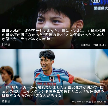
鎌田大地が「彼がアーセナルなら、僕はマンUに…」日本代表
の司令塔が勝てなかった“四国の天才”とは何者だった？ 本人
が語った「ライバルとの軌跡」
別府響
2026/08/03
サッカー日本代表
「2年弱サッカーから離れていました」冨安健洋が明かす“怪
我との戦い”…イングランド戦を見て感じたこと「W杯優勝を
目指すならあのやり方なんだろうな」
豊福晋
2026/06/25
サッカー日本代表