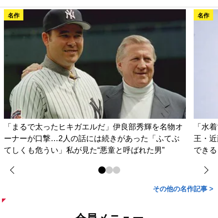
名作
名作
「まるで太ったヒキガエルだ」伊良部秀輝を名物オ
「水着
ーナーが口撃…2人の話には続きがあった「ふてぶ
王・近
てしくも危うい」私が見た“悪童と呼ばれた男”
できる
その他の名作記事 >