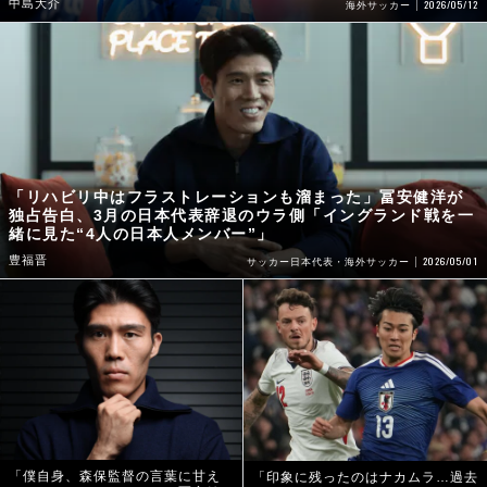
中島大介
2026/05/12
海外サッカー
「リハビリ中はフラストレーションも溜まった」冨安健洋が
独占告白、3月の日本代表辞退のウラ側「イングランド戦を一
緒に見た“4人の日本人メンバー”」
豊福晋
2026/05/01
サッカー日本代表・海外サッカー
「僕自身、森保監督の言葉に甘え
「印象に残ったのはナカムラ…過去