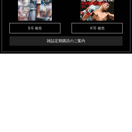
8/6
4/16
発売
発売
雑誌定期購読のご案内