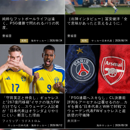
純粋なフットボールライフは遠
［出陣インタビュー］冨安健洋「全
く。PSG優勝で問われるパリの民
て意味があったと言えるように」
度。
豊福晋
豊福晋
2026/06/24
2026/06/14
有料
海外サッカー
有料
サッカー日本代表
「守田英正と仲良し」ギョケレス
「PSG連覇へスキなし」CL決勝前
と“267億円移籍”イサクの強力FW
評判をアーセナルは覆せるのか…カ
だけでなく…スウェーデン人記者
ギを握る“日本代表とW杯で対戦”ス
が「日本代表はオランダよりやり
ウェーデン代表FWギョケレスと超
にくい」断言した理由
鉄壁の守備陣
フィリップ・リドストロム
井川洋一
2026/06/12
2026/05/30
サッカー日本代表・海外サッカー
海外サッカー