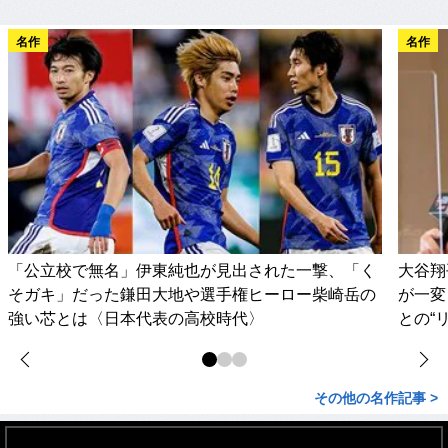
名作
名作
「公立校で無名」伊東純也が見出された一撃、「く
大谷翔
そガキ」だった鎌田大地や選手権ヒーロー柴崎岳の
が一変
強い芯とは〈日本代表の高校時代〉
との“
その他の名作記事 >