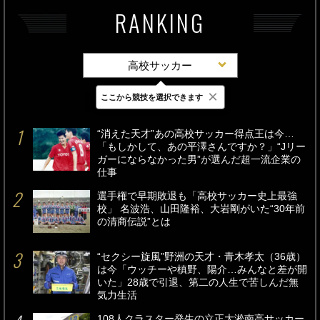
RANKING
高校サッカー
×
ここから競技を選択できます
最新
24時間
週間
“消えた天才”あの高校サッカー得点王は今…
「もしかして、あの平澤さんですか？」“Jリー
ガーにならなかった男”が選んだ超一流企業の
仕事
選手権で早期敗退も「高校サッカー史上最強
校」 名波浩、山田隆裕、大岩剛がいた“30年前
の清商伝説”とは
“セクシー旋風”野洲の天才・青木孝太（36歳）
は今「ウッチーや槙野、陽介…みんなと差が開
いた」28歳で引退、第二の人生で苦しんだ無
気力生活
108人クラスター発生の立正大淞南高サッカー