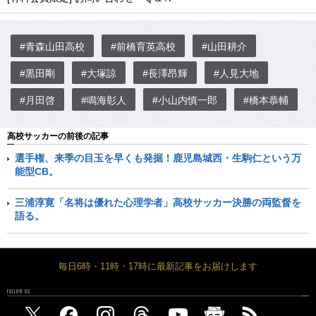
#青森山田高校
#前橋育英高校
#山田耕介
#黒田剛
#大塚諒
#長澤昂輝
#人見大地
#月田啓
#鳴海彰人
#小山内慎一郎
#橋本恭輔
高校サッカーの前後の記事
選手権、来季の目玉を早くも発掘！鹿児島城西・生駒仁という万
能型CB。
三浦淳寛「名将は優れた心理学者」高校サッカー決勝の両監督を
語る。
毎日6時・11時・17時に最新記事をお届けします
FOLLOW US