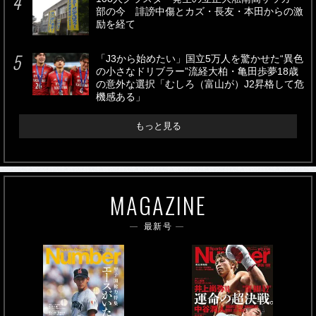
部の今 誹謗中傷とカズ・長友・本田からの激
励を経て
「J3から始めたい」国立5万人を驚かせた“異色
の小さなドリブラー”流経大柏・亀田歩夢18歳
の意外な選択「むしろ（富山が）J2昇格して危
機感ある」
もっと見る
MAGAZINE
最新号