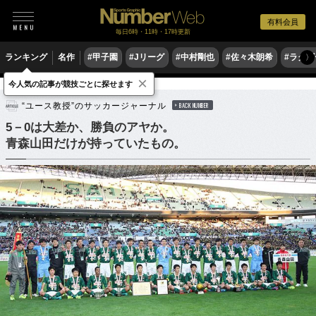
有料会員
毎日6時・11時・17時更新
ランキング
名作
#甲子園
#Jリーグ
#中村剛也
#佐々木朗希
#ラグ
〉
×
今人気の記事が競技ごとに探せます
サッカー
高校サッカー
“ユース教授”のサッカージャーナル
BACK NUMBER
5－0は大差か、勝負のアヤか。
青森山田だけが持っていたもの。