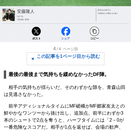
photograph by
安藤隆人
Tadakatsu Matsuzaka
text by
Takahito Ando
ポスト
シェア
コピー
4
/4
ページ目
この記事を1ページ目から読む
最後の最後まで気持ちを緩めなかったDF陣。
相手の気持ちが揺らいだ、そのわずかな隙を、青森山田
は見逃さなかった。
前半アディショナルタイムにMF嵯峨がMF郷家友太との
鮮やかなワンツーから抜け出し、追加点。前半にわずか3
本のシュートで2点を奪うと、ハーフタイムには「2－0が
一番危険なスコアだ。相手が1点を返せば、会場の歓声、