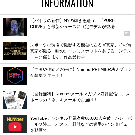
INFORMATION
【バボラの新作】NYの輝きを纏う。「PURE
DRIVE」と最新シューズに限定モデルが登場
PR
スポーツの現場で撮影する機会のある写真家、その写
真家が撮る一瞬のシーンにスポットをあてるコンテス
トを開催します。作品受付中！
【同僚や仲間とお得に】NumberPREMIER法人プラン
が募集スタート！
【登録無料】Numberメールマガジン好評配信中。ス
ポーツの「今」をメールでお届け！
YouTubeチャンネル登録者数60,000人突破！バレーボ
ールや陸上、バスケ、野球などの選手のインタビュー
を動画で