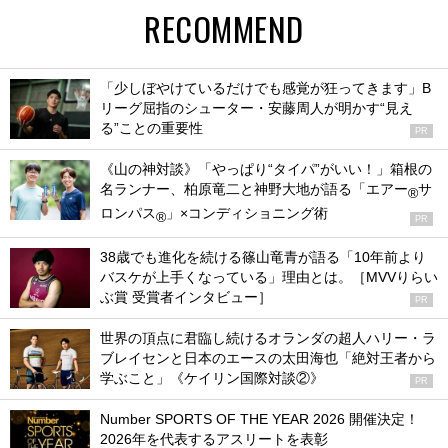
RECOMMEND
「少しぼやけているだけでも感覚が狂ってきます」B
リーグ屈指のシューター・安藤周人が明かす“見え
る”ことの重要性
PR
《山の神対談》「やっぱり“タイパ”がいい！」箱根の
名ランナー、柏原竜二と神野大地が語る「エアー
サ
®
ロンパス
」×コンディショニング術
®
PR
38歳でも進化を続ける篠山竜青が語る「10年前より
バスケが上手くなっている」理由とは。［MVVりらい
ぶ賞 受賞者インタビュー］
PR
世界の頂点に君臨し続けるオランダの超人ハリー・ラ
ブレイセンと日本のエースの太田海也「絶対王者から
学ぶこと」《ケイリン国際対談②》
PR
Number SPORTS OF THE YEAR 2026 開催決定！
2026年を代表するアスリートを表彰